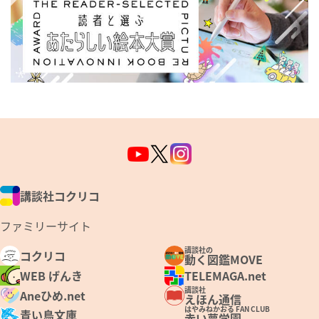
講談社コクリコ
ファミリーサイト
講談社の
コクリコ
動く図鑑MOVE
WEB げんき
TELEMAGA.net
講談社
Aneひめ.net
えほん通信
はやみねかおる FAN CLUB
青い鳥文庫
赤い夢学園