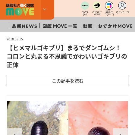
マイページ
MOVE
おでかけ
講談社
ラボ
MOVE
コクリコ
2018.08.15
【ヒメマルゴキブリ】まるでダンゴムシ！
コロンと丸まる不思議でかわいいゴキブリの
正体
この記事を読む