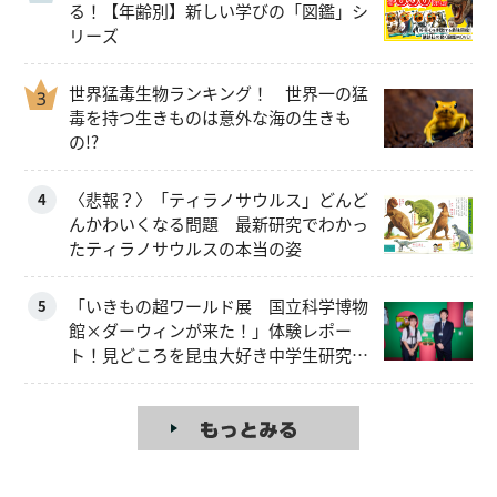
る！【年齢別】新しい学びの「図鑑」シ
リーズ
世界猛毒生物ランキング！ 世界一の猛
毒を持つ生きものは意外な海の生きも
の!?
〈悲報？〉「ティラノサウルス」どんど
4
んかわいくなる問題 最新研究でわかっ
たティラノサウルスの本当の姿
「いきもの超ワールド展 国立科学博物
5
館×ダーウィンが来た！」体験レポー
ト！見どころを昆虫大好き中学生研究員
が解説