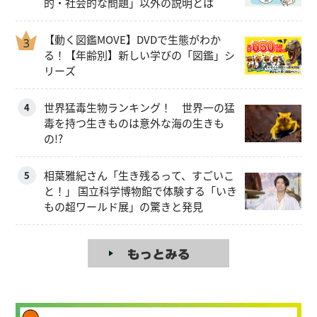
的・社会的な問題」以外の説明とは
【動く図鑑MOVE】DVDで生態がわか
る！【年齢別】新しい学びの「図鑑」シ
リーズ
世界猛毒生物ランキング！ 世界一の猛
4
毒を持つ生きものは意外な海の生きも
の!?
相葉雅紀さん「生き残るって、すごいこ
5
と！」 国立科学博物館で体験する「いき
もの超ワールド展」の驚きと発見