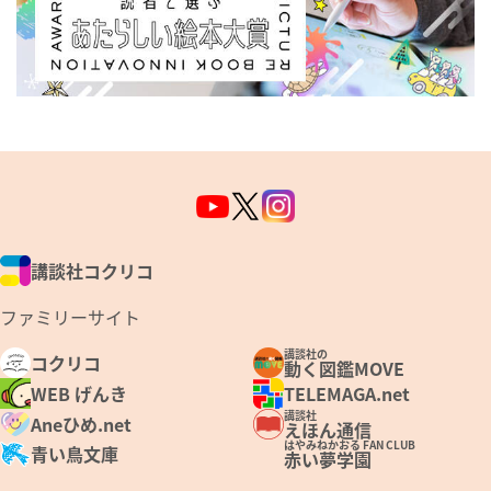
講談社コクリコ
ファミリーサイト
講談社の
コクリコ
動く図鑑MOVE
WEB げんき
TELEMAGA.net
講談社
Aneひめ.net
えほん通信
はやみねかおる FAN CLUB
青い鳥文庫
赤い夢学園