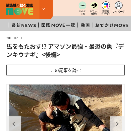
マイページ
MOVE
おでかけ
講談社
ラボ
MOVE
コクリコ
2019.02.01
馬をもたおす!? アマゾン最強・最恐の魚『デ
ンキウナギ』<後編>
この記事を読む