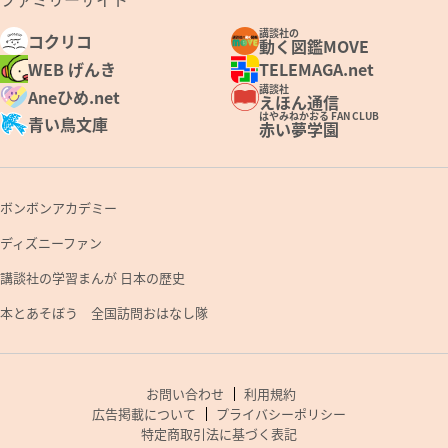
講談社の
コクリコ
動く図鑑MOVE
WEB げんき
TELEMAGA.net
講談社
Aneひめ.net
えほん通信
はやみねかおる FAN CLUB
青い鳥文庫
赤い夢学園
ボンボンアカデミー
ディズニーファン
講談社の学習まんが 日本の歴史
本とあそぼう 全国訪問おはなし隊
お問い合わせ
利用規約
広告掲載について
プライバシーポリシー
特定商取引法に基づく表記