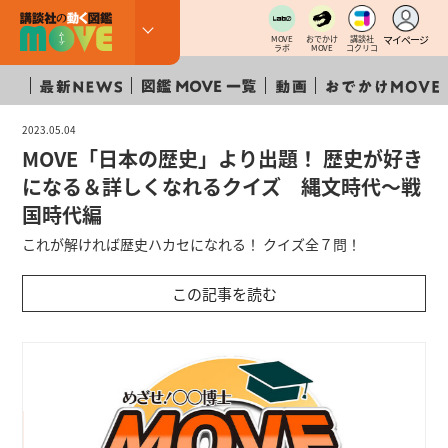
マイページ
MOVE
おでかけ
講談社
ラボ
MOVE
コクリコ
2023.05.04
MOVE「日本の歴史」より出題！ 歴史が好き
になる＆詳しくなれるクイズ 縄文時代〜戦
国時代編
これが解ければ歴史ハカセになれる！ クイズ全７問！
この記事を読む