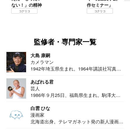
ない！」の精神
作セミナー」
コクリコ
コクリコ
監修者・専門家一覧
大島 康嗣
カメラマン
1942年埼玉県生まれ。1964年講談社写真部
カメ...
あばれる君
芸人
1986年９月25日、福島県生まれ。駒澤大学
法学部...
白雲 ひな
漫画家
北海道出身。テレマガネット発の新人漫画
家。2020...