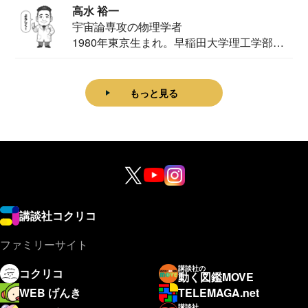
高水 裕一
宇宙論専攻の物理学者
1980年東京生まれ。早稲田大学理工学部物
理学科卒...
もっと見る
講談社コクリコ
ファミリーサイト
講談社の
コクリコ
動く図鑑MOVE
WEB げんき
TELEMAGA.net
講談社