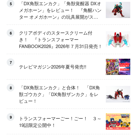
「DX角獣エンカク」「角獣覚醒器 DXオ
5
メガホーン」をレビュー！ 『角醒ハン
ター オメガホーン』の玩具展開がスタ
ート！
クリアボディのスタースクリーム付
6
き！ 『トランスフォーマー
FANBOOK2026』2026年７月31日発売！
7
テレビマガジン2026年夏号発売!!
「DX角獣エンカク」と合体！ 「DX角
8
獣ゴウカク」「DX角獣ザンカク」をレ
ビュー！
9
トランスフォーマーごー！ごー！ ３～
19話限定公開中！