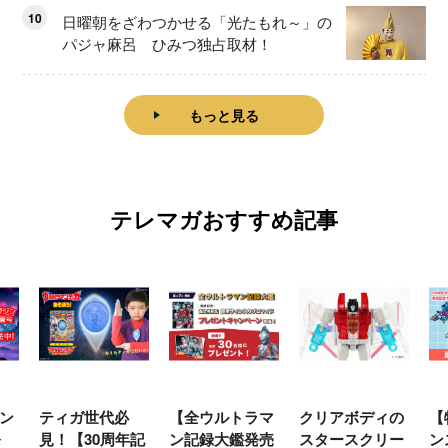
10
日曜朝をざわつかせる「光たもれ～」の
パジャ麻呂 ひみつ独占取材！
もっと見る
テレマガおすすめ記事
ン
ティガ世代必
【全ウルトラマ
クリアボディの
【
発
見！【30周年記
ン記録大鑑発売
スタースクリー
ン