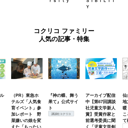
ｒｓｉｔｙ
ＳＩＢＩＬＩＴ
Ｙ
コクリコ ファミリー
人気の記事・特集
ル
（PR）東急ホ
『神の蝶、舞う
アーカイブ配信
仙
テルズ「人気食
果て』公式サイ
中【第67回講談
地
育イベント」参
ト
社児童文学新人
暖
加レポート 野
賞】受賞作家と
こ
講談社コクリコ
菜嫌いの娘を変
前選考委員に聞
て
えた「もったい
く「児童文学創