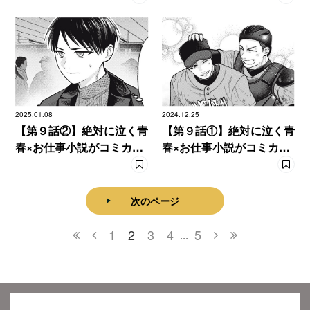
うた』
うた』
2025.01.08
2024.12.25
【第９話②】絶対に泣く青
【第９話①】絶対に泣く青
春×お仕事小説がコミカラ
春×お仕事小説がコミカラ
イズ！ 『あめつちのう
イズ！ 『あめつちのう
た』
た』
次のページ
1
2
3
4
5
...