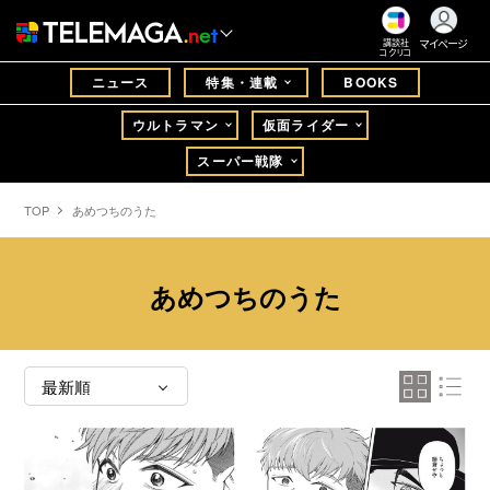
マイページ
講談社
コクリコ
ニュース
特集・連載
BOOKS
ウルトラマン
仮面ライダー
スーパー戦隊
TOP
あめつちのうた
あめつちのうた