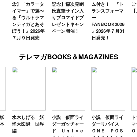
念】「カラータ
記念】森次晃嗣
ム付き！ 『ト
ご
イマー」で遊べ
氏直筆サイン入
ランスフォーマ
【
る『ウルトラマ
りブロマイドプ
ー
ンティガとあそ
レゼントキャン
FANBOOK2026
ぼう！』2026年
ペーン開催！
』2026年７月31
７月９日発売
日発売！
テレマガBOOKS＆MAGAZINES
妖
水木しげる 妖
小説 仮面ライ
小説 仮面ライ
ト
本
怪大図録 世界
ダーガッチャー
ダーリバイス
マ
編
ド Ｕｎｉｖｅ
ＯＮＥ ＰＯＳ
Ｏ