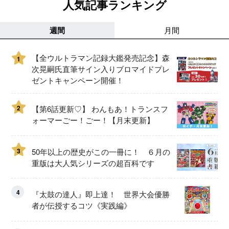
人気記事ランキング
週間
月間
【全ウルトラマン記録大鑑発売記念】森
1
次晃嗣氏直筆サイン入りブロマイドプレ
ゼントキャンペーン開催！
2
【第6話更新♡】 わんもあ！トランスフ
ォーマーごー！ごー！【月末更新】
3
50年以上の歴史がこの一冊に！ ６月の
重版は大人気シリーズの超百科です
4
『太鼓の達人』即上達！ 世界大会優勝
者が伝授するコツ《実践編》