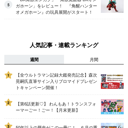
ガホーン」をレビュー！ 『角醒ハンター
オメガホーン』の玩具展開がスタート！
人気記事・連載ランキング
週間
月間
【全ウルトラマン記録大鑑発売記念】森次
1
晃嗣氏直筆サイン入りブロマイドプレゼン
トキャンペーン開催！
2
【第6話更新♡】 わんもあ！トランスフォ
ーマーごー！ごー！【月末更新】
3
50年以上の歴史がこの一冊に！ ６月の重