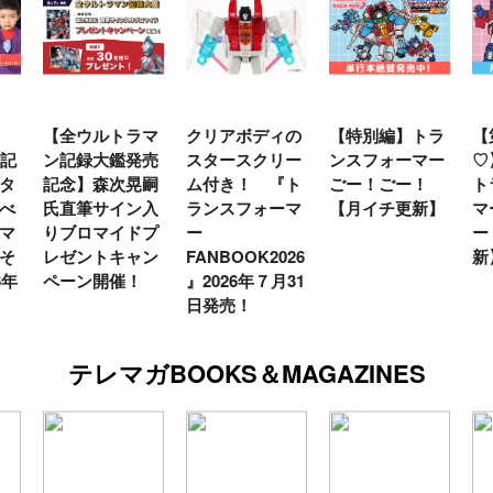
【全ウルトラマ
クリアボディの
【特別編】トラ
【
年記
ン記録大鑑発売
スタースクリー
ンスフォーマー
♡
タ
記念】森次晃嗣
ム付き！ 『ト
ごー！ごー！
ト
べ
氏直筆サイン入
ランスフォーマ
【月イチ更新】
マ
マ
りブロマイドプ
ー
ー
そ
レゼントキャン
FANBOOK2026
新
6年
ペーン開催！
』2026年７月31
日発売！
テレマガBOOKS＆MAGAZINES