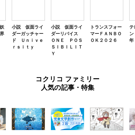
妖
小説 仮面ライ
小説 仮面ライ
トランスフォー
テ
界
ダーガッチャー
ダーリバイス
マーＦＡＮＢＯ
ン
ド Ｕｎｉｖｅ
ＯＮＥ ＰＯＳ
ＯＫ２０２６
年
ｒｓｉｔｙ
ＳＩＢＩＬＩＴ
Ｙ
コクリコ ファミリー
人気の記事・特集