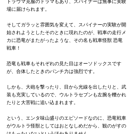
トラウマ克服のドラマもあり、スパイナーは無事に実験
場に届けられます。
そしてガラッと雰囲気を変えて、スパイナーの実験が開
始されようとしたそのときに現れたのが、戦車の走行メ
カに恐竜がまたがったような、その名も戦車怪獣 恐竜
戦車！
恐竜も戦車もそれぞれの見た目はオーソドックスです
が、合体したときのパンチ力は強烈です。
しかも、大砲を撃ったり、目から光線を出したりと、武
装も充実しているので、ウルトラセブンも左腕を轢かれ
たりと大苦戦に追い込まれます。
という、エンタ味山盛りのエピソードなのに、恐竜戦車
がウルトラ怪獣としてはおとなしめだから、観のがすの
はもったいないというほかありません。