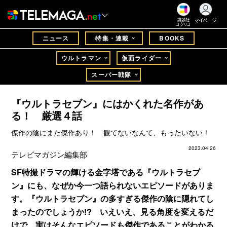
マイページ
講談社
コクリコ
ニュース
特集・連載
BOOKS
ウルトラマン
仮面ライダー
スーパー戦隊
『ウルトラセブン』にはかくれた名作があ
る！ 厳選４話
傑作の陰にまた傑作あり！ 観てないなんて、もったいない！
2023.04.26
テレビマガジン編集部
SF特撮ドラマの輝ける金字塔である『ウルトラセブ
ン』にも、なぜか今一つ語られないエピソードがありま
す。『ウルトラセブン』の多すぎる傑作の陰に隠れてし
まったのでしょうか!? いえいえ、見る角度を変えるだ
けで、実はそんなエピソードも傑作であることがわかる