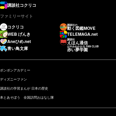
講談社コクリコ
ファミリーサイト
講談社の
コクリコ
動く図鑑MOVE
WEB げんき
TELEMAGA.net
講談社
Aneひめ.net
えほん通信
はやみねかおる FAN CLUB
青い鳥文庫
赤い夢学園
ボンボンアカデミー
ディズニーファン
講談社の学習まんが 日本の歴史
本とあそぼう 全国訪問おはなし隊