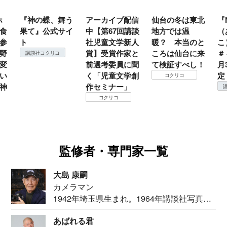
ホ
『神の蝶、舞う
アーカイブ配信
仙台の冬は東北
『
食
果て』公式サイ
中【第67回講談
地方では温
（
参
ト
社児童文学新人
暖？ 本当のと
こ
野
賞】受賞作家と
ころは仙台に来
＃
講談社コクリコ
変
前選考委員に聞
て検証すべし！
月
い
く「児童文学創
定
コクリコ
神
作セミナー」
コクリコ
監修者・専門家一覧
大島 康嗣
カメラマン
1942年埼玉県生まれ。1964年講談社写真部
カメ...
あばれる君