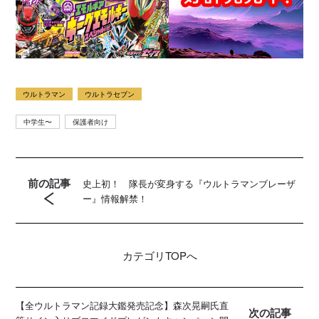
ウルトラマン
ウルトラセブン
中学生〜
保護者向け
前の記事
史上初！ 隊長が変身する『ウルトラマンブレーザ
ー』情報解禁！
カテゴリ
TOPへ
【全ウルトラマン記録大鑑発売記念】森次晃嗣氏直
次の記事