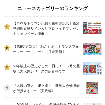
ニュースカテゴリーのランキング
【全ウルトラマン記録大鑑発売記念】森次
1
晃嗣氏直筆サイン入りブロマイドプレゼン
トキャンペーン開催！
【第6話更新♡】 わんもあ！トランスフォ
2
ーマーごー！ごー！【月末更新】
50年以上の歴史がこの一冊に！ ６月の重
3
版は大人気シリーズの超百科です
『太鼓の達人』即上達！ 世界大会優勝者
が伝授するコツ《実践編》
「DX角獣エンカク」「角獣覚醒器 DXオメ