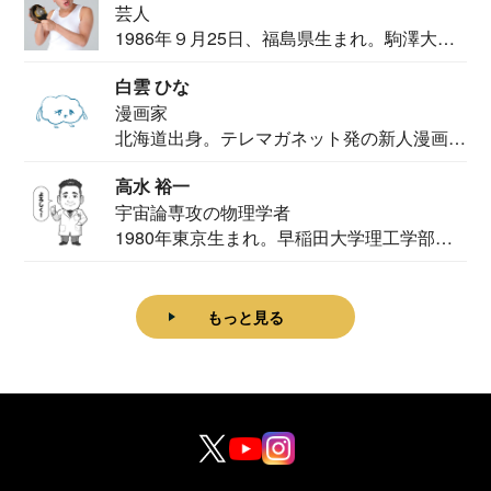
芸人
1986年９月25日、福島県生まれ。駒澤大学
法学部...
白雲 ひな
漫画家
北海道出身。テレマガネット発の新人漫画
家。2020...
高水 裕一
宇宙論専攻の物理学者
1980年東京生まれ。早稲田大学理工学部物
理学科卒...
もっと見る