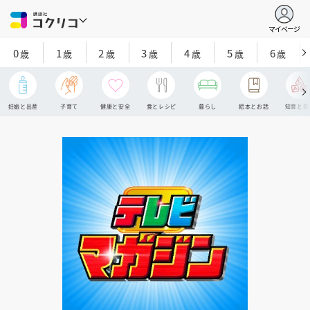
マイページ
0
1
2
3
4
5
6
歳
歳
歳
歳
歳
歳
歳
妊娠と出産
子育て
健康と安全
食とレシピ
暮らし
絵本とお話
知育と探