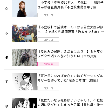
小中学校「不登校35万人」時代に 中川翔子
さんが審査委員長「不登校生動画甲子園
2026」が開催
コクリコ
【不登校】で成績オール１から公立大医学部
へ 中２で起立性調節障害「治るまで３年」の
診断 そのとき母は
コクリコ
【夏休みの宿題、まだ間に合う！】ミヤマク
ワガタが消える前に知りたい日本の異変
Aneひめ
「正社員になれば安心」のはずが…シングル
マザーを待っていた“魔の２年間”【前編】
コクリコ
「死にたいなら死ねばいいじゃん！」不登校
の姉に浴びせてしまった言葉【番外編・後