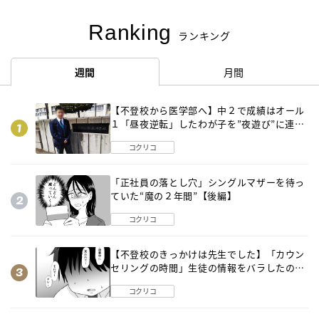
Ranking
ランキング
週間
月間
【不登校から医学部へ】中２で成績はオール
１「昼夜逆転」したわが子を”夜遊び”に連れ
出した母の気づき
コクリコ
「正社員の落とし穴」シングルマザーを待っ
ていた“魔の２年間”【後編】
コクリコ
【不登校のきっかけは先生でした】「カウン
セリングの時間」生徒の情報をバラしたの
は…《第２話》
コクリコ