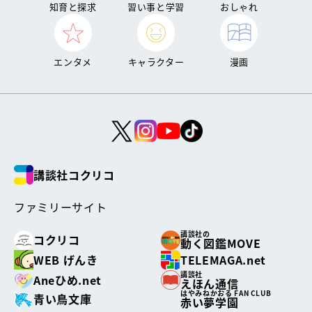
知育と探求
習い事と学習
おしゃれ
エンタメ
キャラクター
漫画
講談社コクリコ
ファミリーサイト
講談社の
コクリコ
動く図鑑MOVE
WEB げんき
TELEMAGA.net
講談社
Aneひめ.net
えほん通信
はやみねかおる FAN CLUB
青い鳥文庫
赤い夢学園