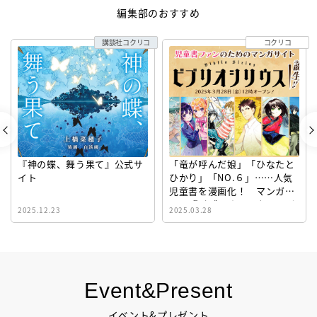
編集部のおすすめ
講談社コクリコ
コクリコ
『神の蝶、舞う果て』公式サ
「竜が呼んだ娘」「ひなたと
イト
ひかり」「NO.６」……人気
児童書を漫画化！ マンガサ
イト『ビブリオシリウス』誕
2025.12.23
2025.03.28
生！
Event&Present
イベント&プレゼント