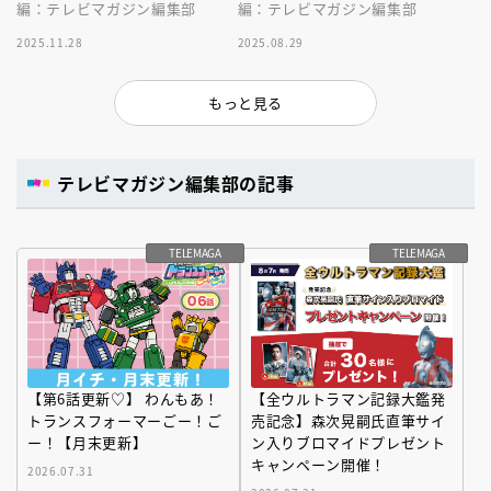
編：テレビマガジン編集部
編：テレビマガジン編集部
2025.11.28
2025.08.29
もっと見る
テレビマガジン編集部の記事
TELEMAGA
TELEMAGA
【第6話更新♡】 わんもあ！
【全ウルトラマン記録大鑑発
トランスフォーマーごー！ご
売記念】森次晃嗣氏直筆サイ
ー！【月末更新】
ン入りブロマイドプレゼント
キャンペーン開催！
2026.07.31