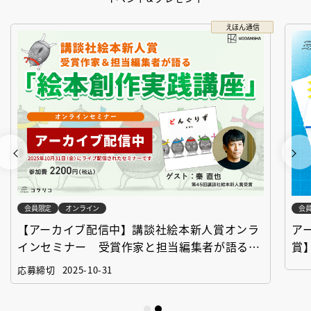
えほん通信
会員限定
オンライン
会
【アーカイブ配信中】講談社絵本新人賞オンラ
ア
インセミナー 受賞作家と担当編集者が語る
賞
「絵本創作実践講座」
作
応募締切
2025-10-31