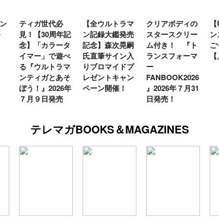
ン
ティガ世代必
【全ウルトラマ
クリアボディの
【
発
見！【30周年記
ン記録大鑑発売
スタースクリー
ン
念】「カラータ
記念】森次晃嗣
ム付き！ 『ト
ご
イマー」で遊べ
氏直筆サイン入
ランスフォーマ
【
る『ウルトラマ
りブロマイドプ
ー
ンティガとあそ
レゼントキャン
FANBOOK2026
ぼう！』2026年
ペーン開催！
』2026年７月31
７月９日発売
日発売！
テレマガBOOKS＆MAGAZINES