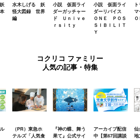
妖
水木しげる 妖
小説 仮面ライ
小説 仮面ライ
ト
本
怪大図録 世界
ダーガッチャー
ダーリバイス
マ
編
ド Ｕｎｉｖｅ
ＯＮＥ ＰＯＳ
Ｏ
ｒｓｉｔｙ
ＳＩＢＩＬＩＴ
Ｙ
コクリコ ファミリー
人気の記事・特集
ル
（PR）東急ホ
『神の蝶、舞う
アーカイブ配信
仙
テルズ「人気食
果て』公式サイ
中【第67回講談
地