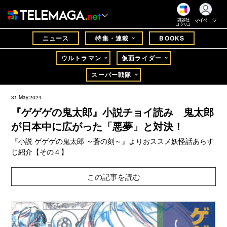
マイページ
講談社
コクリコ
ニュース
特集・連載
BOOKS
ウルトラマン
仮面ライダー
スーパー戦隊
31.May.2024
『ゲゲゲの鬼太郎』小説チョイ読み 鬼太郎
が日本中に広がった「悪夢」と対決！
『小説 ゲゲゲの鬼太郎 ～蒼の刻～』よりおススメ妖怪話あらす
じ紹介【その４】
この記事を読む