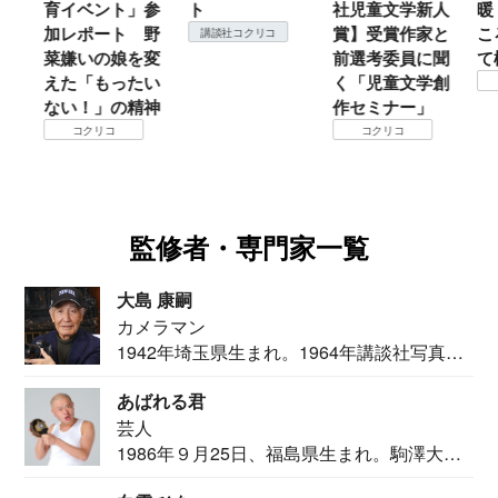
育イベント」参
ト
社児童文学新人
暖
加レポート 野
賞】受賞作家と
こ
講談社コクリコ
菜嫌いの娘を変
前選考委員に聞
て
えた「もったい
く「児童文学創
ない！」の精神
作セミナー」
コクリコ
コクリコ
監修者・専門家一覧
大島 康嗣
カメラマン
1942年埼玉県生まれ。1964年講談社写真部
カメ...
あばれる君
芸人
1986年９月25日、福島県生まれ。駒澤大学
法学部...