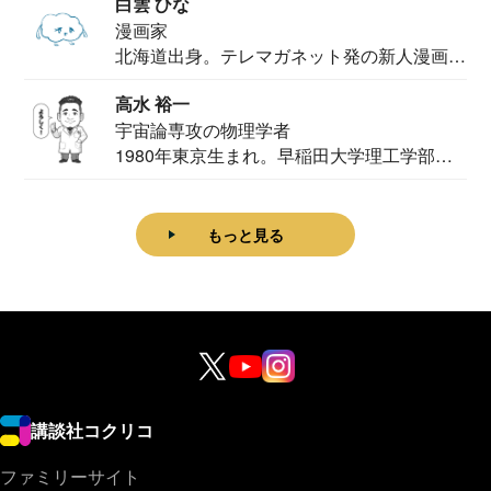
白雲 ひな
漫画家
北海道出身。テレマガネット発の新人漫画
家。2020...
高水 裕一
宇宙論専攻の物理学者
1980年東京生まれ。早稲田大学理工学部物
理学科卒...
もっと見る
講談社コクリコ
ファミリーサイト