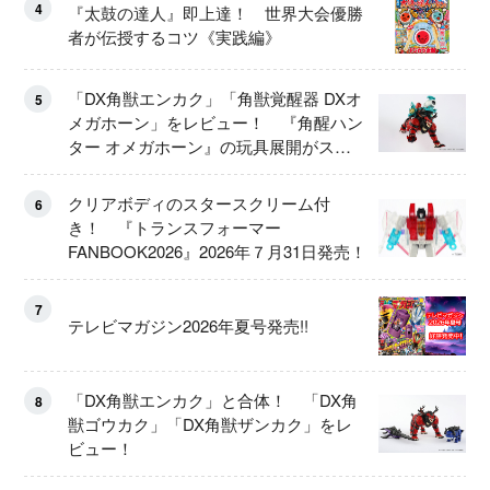
4
『太鼓の達人』即上達！ 世界大会優勝
者が伝授するコツ《実践編》
「DX角獣エンカク」「角獣覚醒器 DXオ
5
メガホーン」をレビュー！ 『角醒ハン
ター オメガホーン』の玩具展開がスタ
ート！
クリアボディのスタースクリーム付
6
き！ 『トランスフォーマー
FANBOOK2026』2026年７月31日発売！
7
テレビマガジン2026年夏号発売!!
「DX角獣エンカク」と合体！ 「DX角
8
獣ゴウカク」「DX角獣ザンカク」をレ
ビュー！