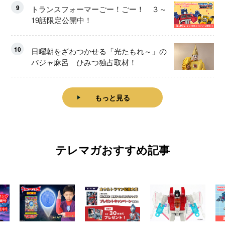
9
トランスフォーマーごー！ごー！ ３～
19話限定公開中！
10
日曜朝をざわつかせる「光たもれ～」の
パジャ麻呂 ひみつ独占取材！
もっと見る
テレマガおすすめ記事