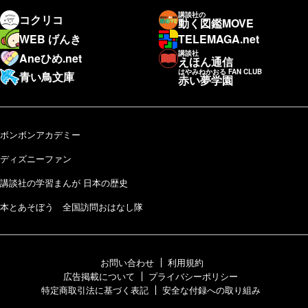
講談社の
コクリコ
動く図鑑MOVE
WEB げんき
TELEMAGA.net
講談社
Aneひめ.net
えほん通信
はやみねかおる FAN CLUB
青い鳥文庫
赤い夢学園
ボンボンアカデミー
ディズニーファン
講談社の学習まんが 日本の歴史
本とあそぼう 全国訪問おはなし隊
お問い合わせ
利用規約
広告掲載について
プライバシーポリシー
特定商取引法に基づく表記
安全な付録への取り組み