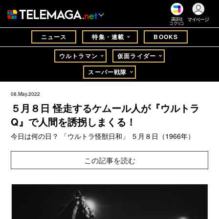
マイページ
講談社
コクリコ
ニュース
特集・連載
BOOKS
ウルトラマン
仮面ライダー
スーパー戦隊
08.May.2022
５月８日 怪走するケムール人が『ウルトラ
Q』で人間を誘拐しまくる！
今日は何の日？ 「ウルトラ怪獣日和」 ５月８日（1966年）
この記事を読む