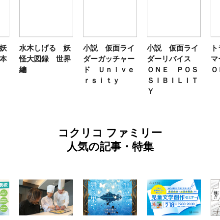
妖
水木しげる 妖
小説 仮面ライ
小説 仮面ライ
ト
本
怪大図録 世界
ダーガッチャー
ダーリバイス
マ
編
ド Ｕｎｉｖｅ
ＯＮＥ ＰＯＳ
Ｏ
ｒｓｉｔｙ
ＳＩＢＩＬＩＴ
Ｙ
コクリコ ファミリー
人気の記事・特集