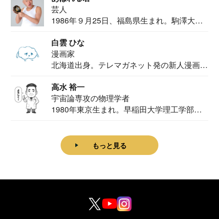
芸人
1986年９月25日、福島県生まれ。駒澤大学
法学部...
白雲 ひな
漫画家
北海道出身。テレマガネット発の新人漫画
家。2020...
高水 裕一
宇宙論専攻の物理学者
1980年東京生まれ。早稲田大学理工学部物
理学科卒...
もっと見る