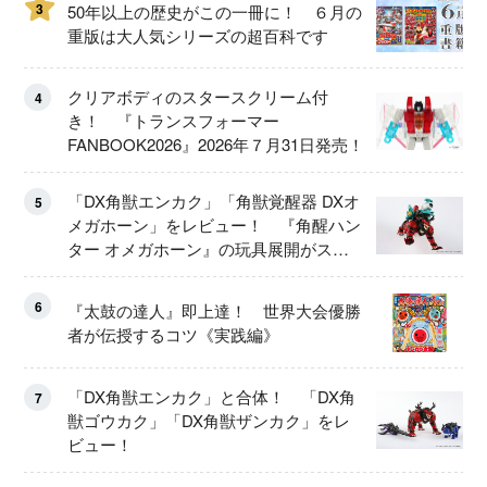
3
50年以上の歴史がこの一冊に！ ６月の
重版は大人気シリーズの超百科です
クリアボディのスタースクリーム付
4
き！ 『トランスフォーマー
FANBOOK2026』2026年７月31日発売！
「DX角獣エンカク」「角獣覚醒器 DXオ
5
メガホーン」をレビュー！ 『角醒ハン
ター オメガホーン』の玩具展開がスタ
ート！
6
『太鼓の達人』即上達！ 世界大会優勝
者が伝授するコツ《実践編》
「DX角獣エンカク」と合体！ 「DX角
7
獣ゴウカク」「DX角獣ザンカク」をレ
ビュー！