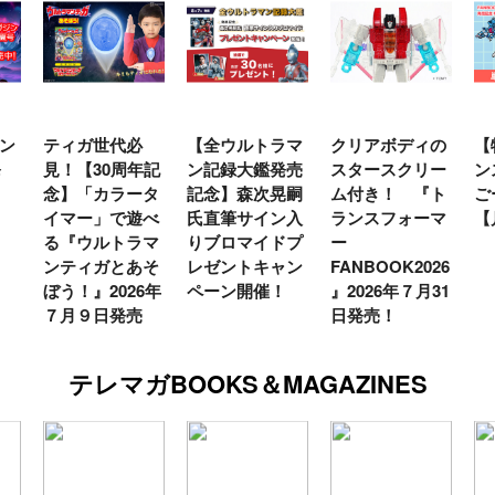
ン
ティガ世代必
【全ウルトラマ
クリアボディの
【
発
見！【30周年記
ン記録大鑑発売
スタースクリー
ン
念】「カラータ
記念】森次晃嗣
ム付き！ 『ト
ご
イマー」で遊べ
氏直筆サイン入
ランスフォーマ
【
る『ウルトラマ
りブロマイドプ
ー
ンティガとあそ
レゼントキャン
FANBOOK2026
ぼう！』2026年
ペーン開催！
』2026年７月31
７月９日発売
日発売！
テレマガBOOKS＆MAGAZINES