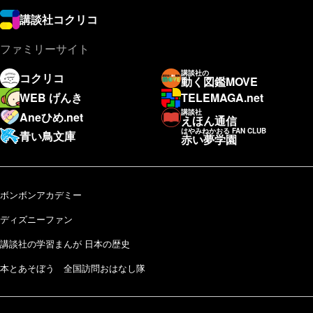
講談社コクリコ
ファミリーサイト
講談社の
コクリコ
動く図鑑MOVE
WEB げんき
TELEMAGA.net
講談社
Aneひめ.net
えほん通信
はやみねかおる FAN CLUB
青い鳥文庫
赤い夢学園
ボンボンアカデミー
ディズニーファン
講談社の学習まんが 日本の歴史
本とあそぼう 全国訪問おはなし隊