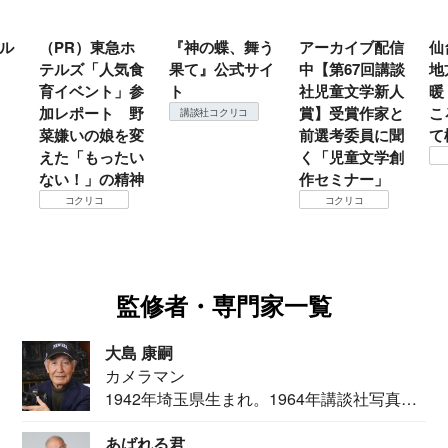
ル
（PR）東急ホ
『神の蝶、舞う
アーカイブ配信
仙
テルズ「人気食
果て』公式サイ
中【第67回講談
地
育イベント」参
ト
社児童文学新人
暖
加レポート 野
賞】受賞作家と
こ
講談社コクリコ
菜嫌いの娘を変
前選考委員に聞
て
えた「もったい
く「児童文学創
ない！」の精神
作セミナー」
コクリコ
コクリコ
監修者・専門家一覧
大島 康嗣
カメラマン
1942年埼玉県生まれ。1964年講談社写真部
カメ...
あばれる君