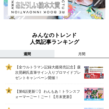
みんなのトレンド
人気記事ランキング
週間
月間
【全ウルトラマン記録大鑑発売記念】森
1
次晃嗣氏直筆サイン入りブロマイドプレ
ゼントキャンペーン開催！
2
【第6話更新♡】 わんもあ！トランスフ
ォーマーごー！ごー！【月末更新】