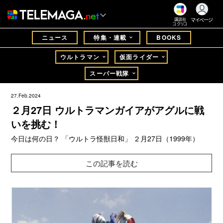
マイページ
講談社
コクリコ
ニュース
特集・連載
BOOKS
ウルトラマン
仮面ライダー
スーパー戦隊
27.Feb.2024
２月27日 ウルトラマンガイアがアグルに戦
いを挑む！
今日は何の日？ 「ウルトラ怪獣日和」 ２月27日（1999年）
この記事を読む