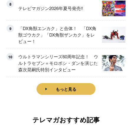
8
テレビマガジン2026年夏号発売!!
「DX角獣エンカク」と合体！ 「DX角
9
獣ゴウカク」「DX角獣ザンカク」をレ
ビュー！
ウルトラマンシリーズ60周年記念！ ウ
10
ルトラセブン＝モロボシ・ダンを演じた
森次晃嗣氏特別インタビュー
もっと見る
テレマガおすすめ記事