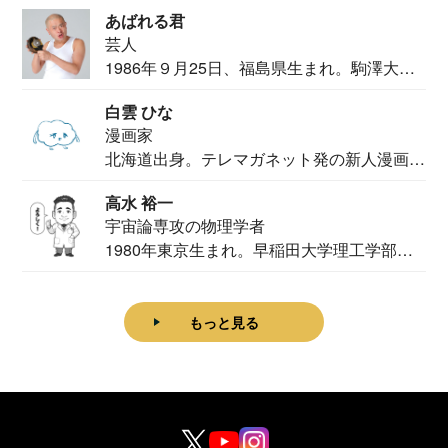
カメ...
あばれる君
芸人
1986年９月25日、福島県生まれ。駒澤大学
法学部...
白雲 ひな
漫画家
北海道出身。テレマガネット発の新人漫画
家。2020...
高水 裕一
宇宙論専攻の物理学者
1980年東京生まれ。早稲田大学理工学部物
理学科卒...
もっと見る