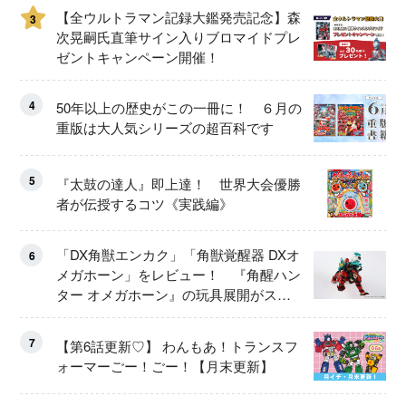
【全ウルトラマン記録大鑑発売記念】森
3
次晃嗣氏直筆サイン入りブロマイドプレ
ゼントキャンペーン開催！
4
50年以上の歴史がこの一冊に！ ６月の
重版は大人気シリーズの超百科です
5
『太鼓の達人』即上達！ 世界大会優勝
者が伝授するコツ《実践編》
「DX角獣エンカク」「角獣覚醒器 DXオ
6
メガホーン」をレビュー！ 『角醒ハン
ター オメガホーン』の玩具展開がスタ
ート！
7
【第6話更新♡】 わんもあ！トランスフ
ォーマーごー！ごー！【月末更新】