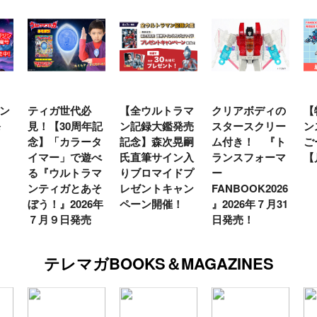
ン
ティガ世代必
【全ウルトラマ
クリアボディの
【
発
見！【30周年記
ン記録大鑑発売
スタースクリー
ン
念】「カラータ
記念】森次晃嗣
ム付き！ 『ト
ご
イマー」で遊べ
氏直筆サイン入
ランスフォーマ
【
る『ウルトラマ
りブロマイドプ
ー
ンティガとあそ
レゼントキャン
FANBOOK2026
ぼう！』2026年
ペーン開催！
』2026年７月31
７月９日発売
日発売！
テレマガBOOKS＆MAGAZINES