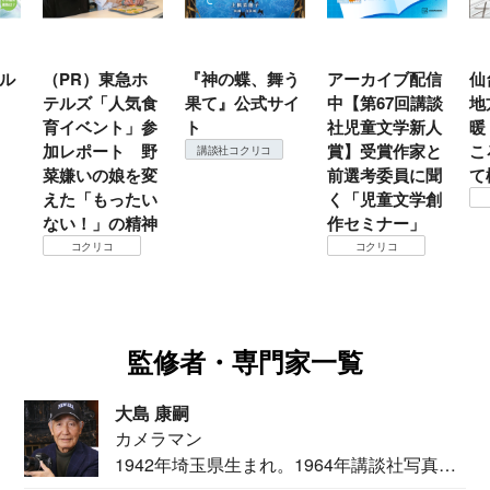
ル
（PR）東急ホ
『神の蝶、舞う
アーカイブ配信
仙
テルズ「人気食
果て』公式サイ
中【第67回講談
地
育イベント」参
ト
社児童文学新人
暖
加レポート 野
賞】受賞作家と
こ
講談社コクリコ
菜嫌いの娘を変
前選考委員に聞
て
えた「もったい
く「児童文学創
ない！」の精神
作セミナー」
コクリコ
コクリコ
監修者・専門家一覧
大島 康嗣
カメラマン
1942年埼玉県生まれ。1964年講談社写真部