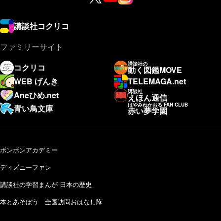
講談社コクリコ
ファミリーサイト
講談社の
コクリコ
動く図鑑MOVE
WEB げんき
TELEMAGA.net
講談社
Aneひめ.net
えほん通信
はやみねかおる FAN CLUB
青い鳥文庫
赤い夢学園
ボンボンアカデミー
ディズニーファン
講談社の学習まんが 日本の歴史
本とあそぼう 全国訪問おはなし隊