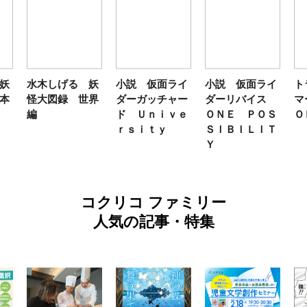
妖
水木しげる 妖
小説 仮面ライ
小説 仮面ライ
ト
本
怪大図録 世界
ダーガッチャー
ダーリバイス
マ
編
ド Ｕｎｉｖｅ
ＯＮＥ ＰＯＳ
Ｏ
ｒｓｉｔｙ
ＳＩＢＩＬＩＴ
Ｙ
コクリコ ファミリー
人気の記事・特集