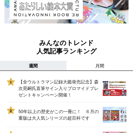
みんなのトレンド
人気記事ランキング
週間
月間
【全ウルトラマン記録大鑑発売記念】森
1
次晃嗣氏直筆サイン入りブロマイドプレ
ゼントキャンペーン開催！
2
50年以上の歴史がこの一冊に！ ６月の
重版は大人気シリーズの超百科です