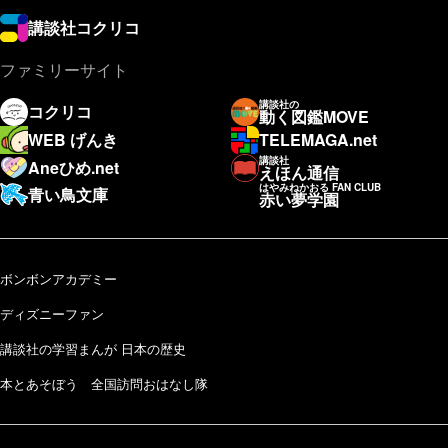
講談社コクリコ
ファミリーサイト
講談社の
コクリコ
動く図鑑MOVE
WEB げんき
TELEMAGA.net
講談社
Aneひめ.net
えほん通信
はやみねかおる FAN CLUB
青い鳥文庫
赤い夢学園
ボンボンアカデミー
ディズニーファン
講談社の学習まんが 日本の歴史
本とあそぼう 全国訪問おはなし隊