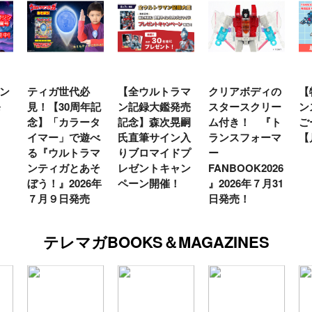
ン
ティガ世代必
【全ウルトラマ
クリアボディの
【
発
見！【30周年記
ン記録大鑑発売
スタースクリー
ン
念】「カラータ
記念】森次晃嗣
ム付き！ 『ト
ご
イマー」で遊べ
氏直筆サイン入
ランスフォーマ
【
る『ウルトラマ
りブロマイドプ
ー
ンティガとあそ
レゼントキャン
FANBOOK2026
ぼう！』2026年
ペーン開催！
』2026年７月31
７月９日発売
日発売！
テレマガBOOKS＆MAGAZINES