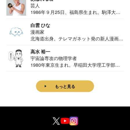
芸人
1986年９月25日、福島県生まれ。駒澤大学
法学部...
白雲 ひな
漫画家
北海道出身。テレマガネット発の新人漫画
家。2020...
高水 裕一
宇宙論専攻の物理学者
1980年東京生まれ。早稲田大学理工学部物
理学科卒...
もっと見る