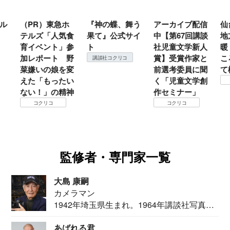
ル
（PR）東急ホ
『神の蝶、舞う
アーカイブ配信
仙
テルズ「人気食
果て』公式サイ
中【第67回講談
地
育イベント」参
ト
社児童文学新人
暖
加レポート 野
賞】受賞作家と
こ
講談社コクリコ
菜嫌いの娘を変
前選考委員に聞
て
えた「もったい
く「児童文学創
ない！」の精神
作セミナー」
コクリコ
コクリコ
監修者・専門家一覧
大島 康嗣
カメラマン
1942年埼玉県生まれ。1964年講談社写真部
カメ...
あばれる君