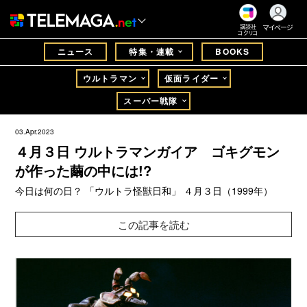
マイページ
講談社
コクリコ
ニュース
特集・連載
BOOKS
ウルトラマン
仮面ライダー
スーパー戦隊
03.Apr.2023
４月３日 ウルトラマンガイア ゴキグモン
が作った繭の中には!?
今日は何の日？ 「ウルトラ怪獣日和」 ４月３日（1999年）
この記事を読む