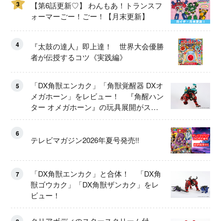
3
【第6話更新♡】 わんもあ！トランスフ
ォーマーごー！ごー！【月末更新】
4
『太鼓の達人』即上達！ 世界大会優勝
者が伝授するコツ《実践編》
「DX角獣エンカク」「角獣覚醒器 DXオ
5
メガホーン」をレビュー！ 『角醒ハン
ター オメガホーン』の玩具展開がスタ
ート！
6
テレビマガジン2026年夏号発売!!
「DX角獣エンカク」と合体！ 「DX角
7
獣ゴウカク」「DX角獣ザンカク」をレ
ビュー！
クリアボディのスタースクリーム付