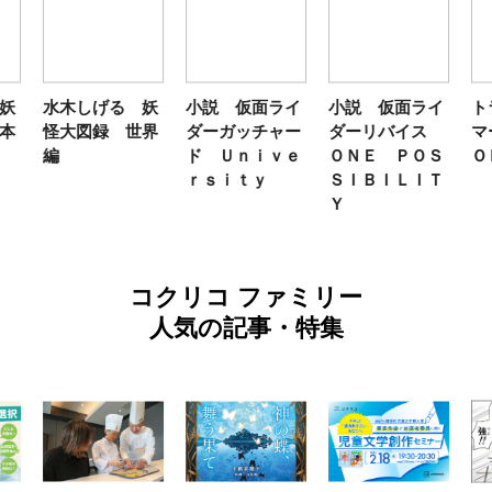
妖
水木しげる 妖
小説 仮面ライ
小説 仮面ライ
ト
本
怪大図録 世界
ダーガッチャー
ダーリバイス
マ
編
ド Ｕｎｉｖｅ
ＯＮＥ ＰＯＳ
Ｏ
ｒｓｉｔｙ
ＳＩＢＩＬＩＴ
Ｙ
コクリコ ファミリー
人気の記事・特集