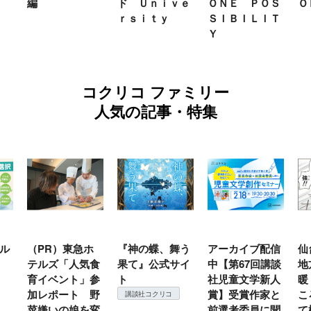
編
ド Ｕｎｉｖｅ
ＯＮＥ ＰＯＳ
Ｏ
ｒｓｉｔｙ
ＳＩＢＩＬＩＴ
Ｙ
コクリコ ファミリー
人気の記事・特集
ル
（PR）東急ホ
『神の蝶、舞う
アーカイブ配信
仙
テルズ「人気食
果て』公式サイ
中【第67回講談
地
育イベント」参
ト
社児童文学新人
暖
加レポート 野
賞】受賞作家と
こ
講談社コクリコ
菜嫌いの娘を変
前選考委員に聞
て