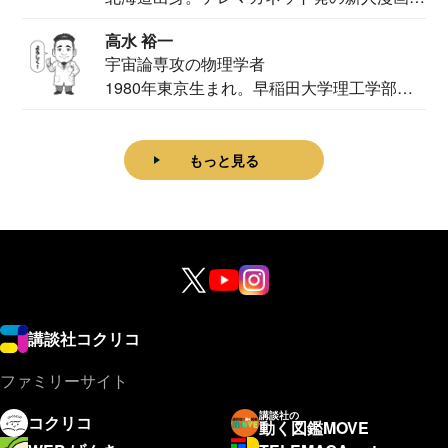
家。2020...
高水 裕一
宇宙論専攻の物理学者
1980年東京生まれ。早稲田大学理工学部物
理学科卒...
もっと見る
講談社コクリコ
ファミリーサイト
講談社の
コクリコ
動く図鑑MOVE