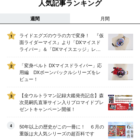
人気記事ランキング
週間
月間
ライドエグズのウラの力で変身！ 『仮
1
面ライダーマイス』より「DXマイスド
ライバー」＆「DXマイスエッジ」レビ
ュー！
「変身ベルト DXマイスドライバー」応
2
用編 DXボーンバックルシリーズをレ
ビュー！
【全ウルトラマン記録大鑑発売記念】森
3
次晃嗣氏直筆サイン入りブロマイドプレ
ゼントキャンペーン開催！
4
50年以上の歴史がこの一冊に！ ６月の
重版は大人気シリーズの超百科です