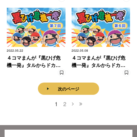
2022.05.22
2022.05.08
４コマまんが『黒ひげ危
４コマまんが『黒ひげ危
機一発』タルからドカン
機一発』タルからドカン
と【７発目】
と【６発目】
次のページ
1
2