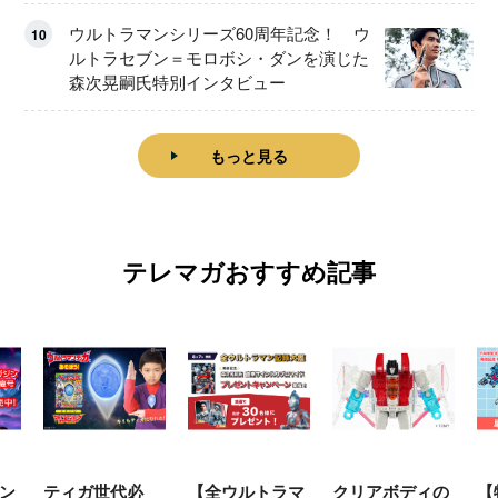
ウルトラマンシリーズ60周年記念！ ウ
10
ルトラセブン＝モロボシ・ダンを演じた
森次晃嗣氏特別インタビュー
もっと見る
テレマガおすすめ記事
ン
ティガ世代必
【全ウルトラマ
クリアボディの
【