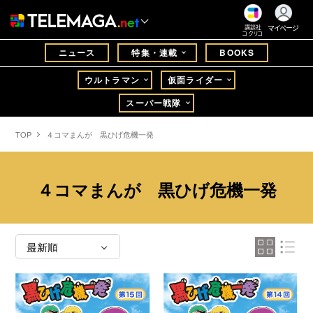
マイページ
講談社
コクリコ
ニュース
特集・連載
BOOKS
ウルトラマン
仮面ライダー
スーパー戦隊
TOP
４コマまんが 黒ひげ危機一発
４コマまんが 黒ひげ危機一発