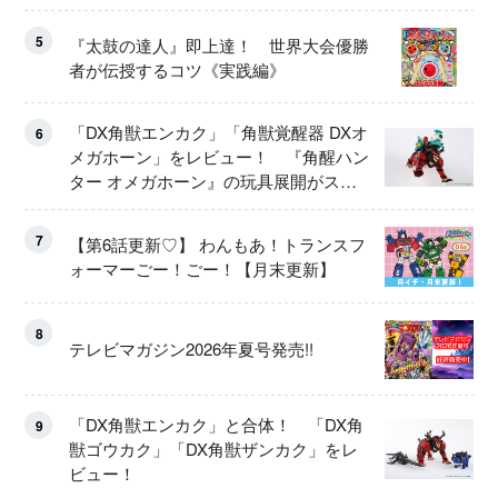
5
『太鼓の達人』即上達！ 世界大会優勝
者が伝授するコツ《実践編》
「DX角獣エンカク」「角獣覚醒器 DXオ
6
メガホーン」をレビュー！ 『角醒ハン
ター オメガホーン』の玩具展開がスタ
ート！
7
【第6話更新♡】 わんもあ！トランスフ
ォーマーごー！ごー！【月末更新】
8
テレビマガジン2026年夏号発売!!
「DX角獣エンカク」と合体！ 「DX角
9
獣ゴウカク」「DX角獣ザンカク」をレ
ビュー！