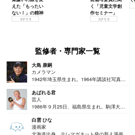
えた「もったい
く「児童文学創
ない！」の精神
作セミナー」
コクリコ
コクリコ
監修者・専門家一覧
大島 康嗣
カメラマン
1942年埼玉県生まれ。1964年講談社写真部
カメ...
あばれる君
芸人
1986年９月25日、福島県生まれ。駒澤大学
法学部...
白雲 ひな
漫画家
北海道出身。テレマガネット発の新人漫画