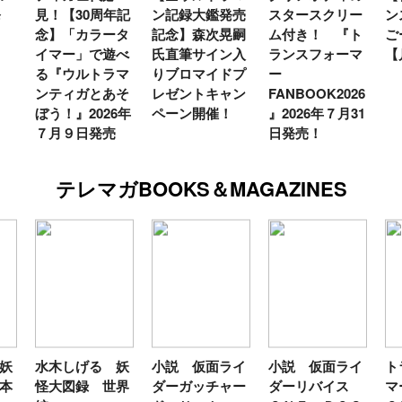
発
見！【30周年記
ン記録大鑑発売
スタースクリー
ン
念】「カラータ
記念】森次晃嗣
ム付き！ 『ト
ご
イマー」で遊べ
氏直筆サイン入
ランスフォーマ
【
る『ウルトラマ
りブロマイドプ
ー
ンティガとあそ
レゼントキャン
FANBOOK2026
ぼう！』2026年
ペーン開催！
』2026年７月31
７月９日発売
日発売！
テレマガBOOKS＆MAGAZINES
妖
水木しげる 妖
小説 仮面ライ
小説 仮面ライ
ト
本
怪大図録 世界
ダーガッチャー
ダーリバイス
マ