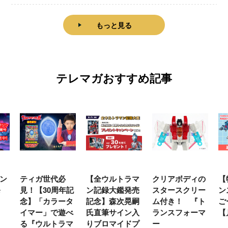
もっと見る
テレマガおすすめ記事
ン
ティガ世代必
【全ウルトラマ
クリアボディの
【
発
見！【30周年記
ン記録大鑑発売
スタースクリー
ン
念】「カラータ
記念】森次晃嗣
ム付き！ 『ト
ご
イマー」で遊べ
氏直筆サイン入
ランスフォーマ
【
る『ウルトラマ
りブロマイドプ
ー