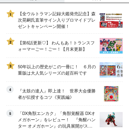
【全ウルトラマン記録大鑑発売記念】森
1
次晃嗣氏直筆サイン入りブロマイドプレ
ゼントキャンペーン開催！
2
【第6話更新♡】 わんもあ！トランスフ
ォーマーごー！ごー！【月末更新】
3
50年以上の歴史がこの一冊に！ ６月の
重版は大人気シリーズの超百科です
4
『太鼓の達人』即上達！ 世界大会優勝
者が伝授するコツ《実践編》
「DX角獣エンカク」「角獣覚醒器 DXオ
5
メガホーン」をレビュー！ 『角醒ハン
ター オメガホーン』の玩具展開がスタ