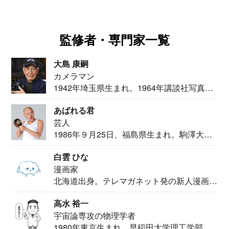
監修者・専門家一覧
大島 康嗣
カメラマン
1942年埼玉県生まれ。1964年講談社写真部
カメ...
あばれる君
芸人
1986年９月25日、福島県生まれ。駒澤大学
法学部...
白雲 ひな
漫画家
北海道出身。テレマガネット発の新人漫画
家。2020...
高水 裕一
宇宙論専攻の物理学者
1980年東京生まれ。早稲田大学理工学部物