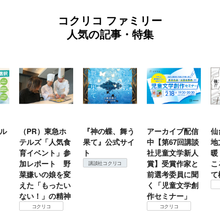
コクリコ ファミリー
人気の記事・特集
ル
（PR）東急ホ
『神の蝶、舞う
アーカイブ配信
仙
テルズ「人気食
果て』公式サイ
中【第67回講談
地
育イベント」参
ト
社児童文学新人
暖
加レポート 野
賞】受賞作家と
こ
講談社コクリコ
菜嫌いの娘を変
前選考委員に聞
て
えた「もったい
く「児童文学創
ない！」の精神
作セミナー」
コクリコ
コクリコ