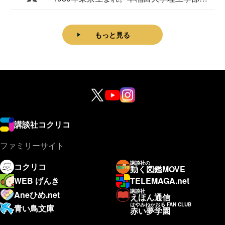
理学科卒...
もっと見る
講談社コクリコ
ファミリーサイト
講談社の
コクリコ
動く図鑑MOVE
WEB げんき
TELEMAGA.net
講談社
Aneひめ.net
えほん通信
はやみねかおる FAN CLUB
青い鳥文庫
赤い夢学園