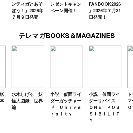
ンティガとあそ
レゼントキャン
FANBOOK2026
ぼう！』2026年
ペーン開催！
』2026年７月31
７月９日発売
日発売！
テレマガBOOKS＆MAGAZINES
妖
水木しげる 妖
小説 仮面ライ
小説 仮面ライ
ト
本
怪大図録 世界
ダーガッチャー
ダーリバイス
マ
編
ド Ｕｎｉｖｅ
ＯＮＥ ＰＯＳ
Ｏ
ｒｓｉｔｙ
ＳＩＢＩＬＩＴ
Ｙ