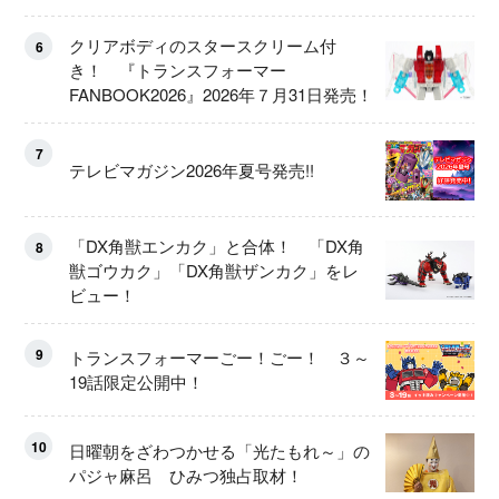
ート！
クリアボディのスタースクリーム付
6
き！ 『トランスフォーマー
FANBOOK2026』2026年７月31日発売！
7
テレビマガジン2026年夏号発売!!
「DX角獣エンカク」と合体！ 「DX角
8
獣ゴウカク」「DX角獣ザンカク」をレ
ビュー！
9
トランスフォーマーごー！ごー！ ３～
19話限定公開中！
10
日曜朝をざわつかせる「光たもれ～」の
パジャ麻呂 ひみつ独占取材！