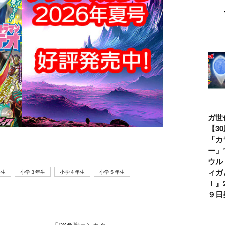
ウルトラマンシ
仮面ライダー誕
テレビマガジン
ティガ世
リーズ60周年記
生55周年記
2026年夏号発
見！【3
念！ ウルトラ
念！ 仮面ライ
売!!
念】「カ
セブン＝モロボ
ダー１号＝本郷
イマー」
シ・ダンを演じ
猛を演じた藤岡
る『ウル
た森次晃嗣氏特
弘、氏特別イン
ンティガ
年生
小学３年生
小学４年生
小学５年生
別インタビュー
タビュー
ぼう！』2
７月９日