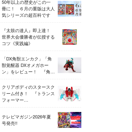
50年以上の歴史がこの一
冊に！ ６月の重版は大人
気シリーズの超百科です
『太鼓の達人』即上達！
世界大会優勝者が伝授する
コツ《実践編》
「DX角獣エンカク」「角
獣覚醒器 DXオメガホー
ン」をレビュー！ 『角醒
ハンター オメガホーン』
の玩具展開がスタート！
クリアボディのスタースク
リーム付き！ 『トランス
フォーマー
FANBOOK2026』2026年
７月31日発売！
テレビマガジン2026年夏
号発売!!