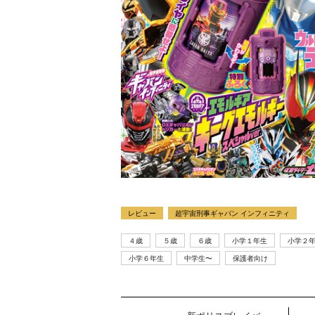
ラマ
クリアボディの
【特別編】トラ
【第6話更新
発売
スタースクリー
ンスフォーマー
♡】 わんもあ！
晃嗣
ム付き！ 『ト
ごー！ごー！
トランスフォー
ン入
ランスフォーマ
【月イチ更新】
マーごー！ご
レビュー
超宇宙刑事ギャバン インフィニティ
ドプ
ー
ー！【月末更
ャン
FANBOOK2026
新】
４歳
５歳
６歳
小学１年生
小学２
！
』2026年７月31
小学６年生
中学生〜
保護者向け
日発売！