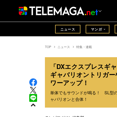
ニュース
マンガ
TOP
ニュース
特集・連載
「DXエクスプレスギ
ギャバリオントリガー
ワーアップ！
単体でもサウンドが鳴る！ SL型
ャバリオンと合体！