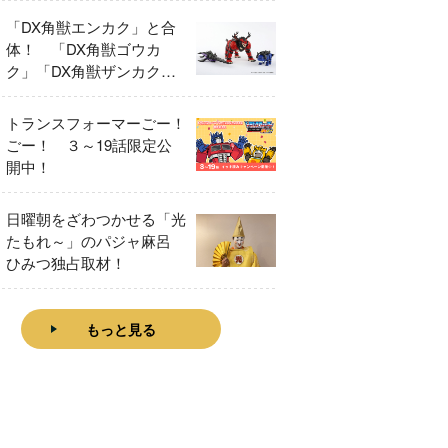
「DX角獣エンカク」と合
体！ 「DX角獣ゴウカ
ク」「DX角獣ザンカク」
をレビュー！
トランスフォーマーごー！
ごー！ ３～19話限定公
開中！
日曜朝をざわつかせる「光
たもれ～」のパジャ麻呂
ひみつ独占取材！
もっと見る