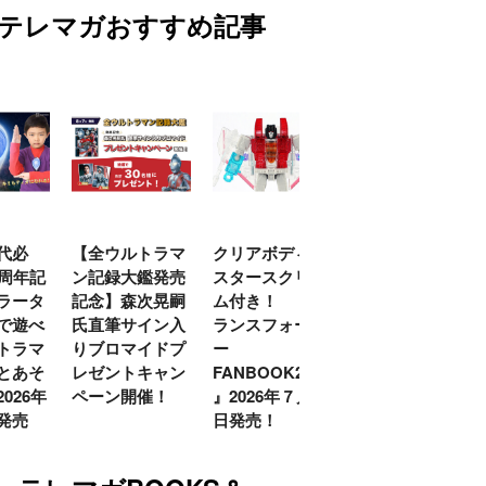
テレマガおすすめ記事
代必
【全ウルトラマ
クリアボディの
【特別編】トラ
0周年記
ン記録大鑑発売
スタースクリー
ンスフォーマー
ラータ
記念】森次晃嗣
ム付き！ 『ト
ごー！ごー！
で遊べ
氏直筆サイン入
ランスフォーマ
【月イチ更新】
トラマ
りブロマイドプ
ー
とあそ
レゼントキャン
FANBOOK2026
026年
ペーン開催！
』2026年７月31
発売
日発売！