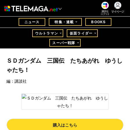
マイページ
講談社
コクリコ
ニュース
特集・連載
BOOKS
ウルトラマン
仮面ライダー
スーパー戦隊
ＳＤガンダム 三国伝 たちあがれ ゆうし
ゃたち！
編：講談社
購入はこちら