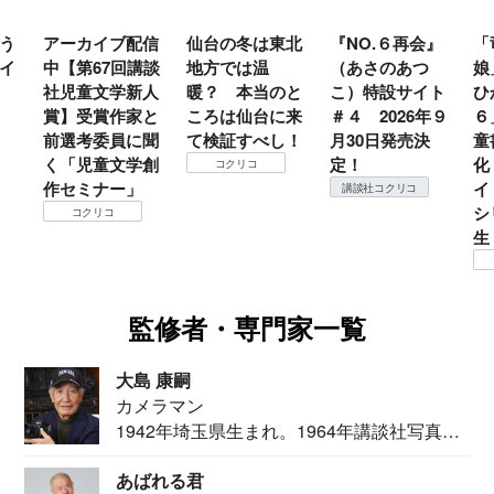
う
アーカイブ配信
仙台の冬は東北
『NO.６再会』
「
イ
中【第67回講談
地方では温
（あさのあつ
娘
社児童文学新人
暖？ 本当のと
こ）特設サイト
ひ
賞】受賞作家と
ころは仙台に来
＃４ 2026年９
６
前選考委員に聞
て検証すべし！
月30日発売決
童
く「児童文学創
定！
化
コクリコ
作セミナー」
イ
講談社コクリコ
シ
コクリコ
生
監修者・専門家一覧
大島 康嗣
カメラマン
1942年埼玉県生まれ。1964年講談社写真部
カメ...
あばれる君