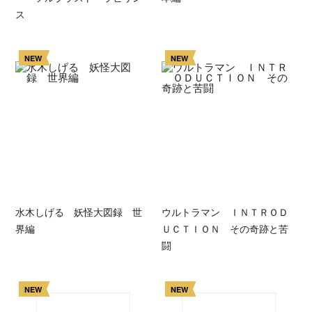
ス
NEW
NEW
水木しげる 妖怪大図録 世
ウルトラマン ＩＮＴＲＯＤ
界編
ＵＣＴＩＯＮ その奇跡と苦
闘
NEW
NEW