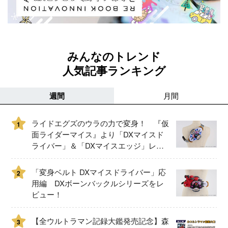
みんなのトレンド
人気記事ランキング
週間
月間
ライドエグズのウラの力で変身！ 『仮
1
面ライダーマイス』より「DXマイスド
ライバー」＆「DXマイスエッジ」レビ
ュー！
「変身ベルト DXマイスドライバー」応
2
用編 DXボーンバックルシリーズをレ
ビュー！
【全ウルトラマン記録大鑑発売記念】森
3