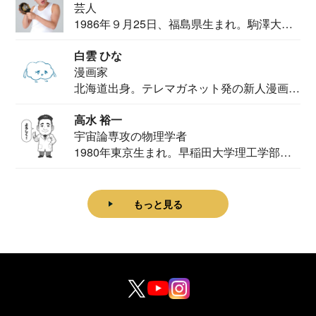
芸人
1986年９月25日、福島県生まれ。駒澤大学
法学部...
白雲 ひな
漫画家
北海道出身。テレマガネット発の新人漫画
家。2020...
高水 裕一
宇宙論専攻の物理学者
1980年東京生まれ。早稲田大学理工学部物
理学科卒...
もっと見る