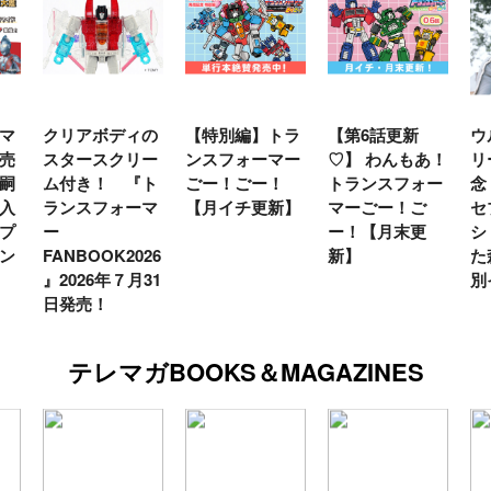
マ
クリアボディの
【特別編】トラ
【第6話更新
ウ
売
スタースクリー
ンスフォーマー
♡】 わんもあ！
リ
嗣
ム付き！ 『ト
ごー！ごー！
トランスフォー
念
入
ランスフォーマ
【月イチ更新】
マーごー！ご
セ
プ
ー
ー！【月末更
シ
ン
FANBOOK2026
新】
た
』2026年７月31
別
日発売！
テレマガBOOKS＆MAGAZINES