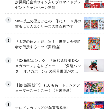
次晃嗣氏直筆サイン入りブロマイドプレ
ゼントキャンペーン開催！
4
50年以上の歴史がこの一冊に！ ６月の
重版は大人気シリーズの超百科です
5
『太鼓の達人』即上達！ 世界大会優勝
者が伝授するコツ《実践編》
「DX角獣エンカク」「角獣覚醒器 DXオ
6
メガホーン」をレビュー！ 『角醒ハン
ター オメガホーン』の玩具展開がスタ
ート！
7
【第6話更新♡】 わんもあ！トランスフ
ォーマーごー！ごー！【月末更新】
8
テレビマガジン2026年夏号発売!!