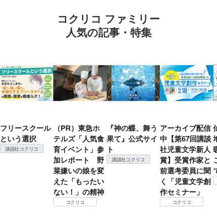
コクリコ ファミリー
人気の記事・特集
フリースクール
（PR）東急ホ
『神の蝶、舞う
アーカイブ配信
という選択
テルズ「人気食
果て』公式サイ
中【第67回講談
育イベント」参
ト
社児童文学新人
講談社コクリコ
加レポート 野
賞】受賞作家と
講談社コクリコ
菜嫌いの娘を変
前選考委員に聞
えた「もったい
く「児童文学創
ない！」の精神
作セミナー」
コクリコ
コクリコ