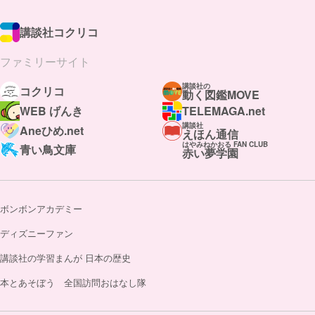
講談社コクリコ
ファミリーサイト
講談社の
コクリコ
動く図鑑MOVE
WEB げんき
TELEMAGA.net
講談社
Aneひめ.net
えほん通信
はやみねかおる FAN CLUB
青い鳥文庫
赤い夢学園
ボンボンアカデミー
ディズニーファン
講談社の学習まんが 日本の歴史
本とあそぼう 全国訪問おはなし隊