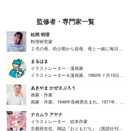
監修者・専門家一覧
松岡 明理
料理研究家
２児の母。幼少期から祖母、母と一緒に毎日の
食事作り...
まるはま
イラストレーター・漫画家
イラストレーター＆漫画家。1960年７月10日生
ま...
あきやま かぜさぶろう
画家・作家
画家・作家。1948年長崎県生まれ。1971年、
二...
ナカムラ アヤナ
イラストレーター 絵本作家
京都府在住。雑誌『おともだち』（講談社刊）