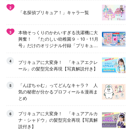
2
「名探偵プリキュア！」キャラ一覧
本物そっくりのかわいすぎる洗濯機に大
3
興奮！ 『たのしい幼稚園９・10・11月
号』だけのオリジナル付録「プリキュ
ア くるくるせんたくき」
4
プリキュアに大変身！ 「キュアエクレ
ール」の髪型完全再現【写真解説付き】
「んぽちゃむ」ってどんなキャラ？ 人
5
気の秘密が分かるプロフィール＆漫画ま
とめ
プリキュアに大変身！ 「キュアアルカ
6
ナ・シャドウ」の髪型完全再現【写真解
説付き】