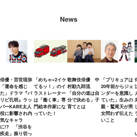
News
俳優・宮世琉弥
「めちゃ×2イケ
歌舞伎俳優 中
「プリキュアは
「運命を感じ
てるッ！」のイ
村勘九郎流
20年前からジェ
た」ドラマ『パ
ラストレーター
「自分の道は自
ンダーを意識し
リピ孔明』ラッ
は「働く車」専
分で決める」子
ていた」生みの
パーKABE太人
門絵本作家にな
育てとは
親・鷲尾天が男
役に影響され内
っていた！
女問わず伝えた
気なキャラ
いこと
に!? 「渋谷を
疾走」振り切っ