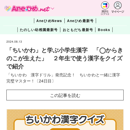
マイページ
講談社
コクリコ
AneひめNews
Aneひめ最新号
たのしい幼稚園最新号
おともだち最新号
Books
2024.08.13
「ちいかわ」と学ぶ小学生漢字 「◯からき
のこが生えた」 ２年生で使う漢字をクイズ
で紹介
「ちいかわ 漢字ドリル」発売記念！ ちいかわと一緒に漢字
完璧マスター！〔24日目〕
この記事を読む