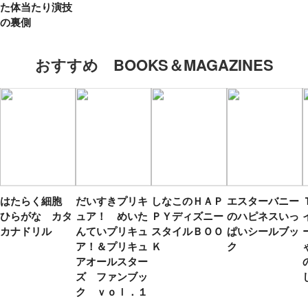
た体当たり演技
の裏側
おすすめ BOOKS＆MAGAZINES
はたらく細胞
だいすきプリキ
しなこのＨＡＰ
エスターバニー
ひらがな カタ
ュア！ めいた
ＰＹディズニー
のハピネスいっ
カナドリル
んていプリキュ
スタイルＢＯＯ
ぱいシールブッ
ア！＆プリキュ
Ｋ
ク
アオールスター
ズ ファンブッ
ク ｖｏｌ．１