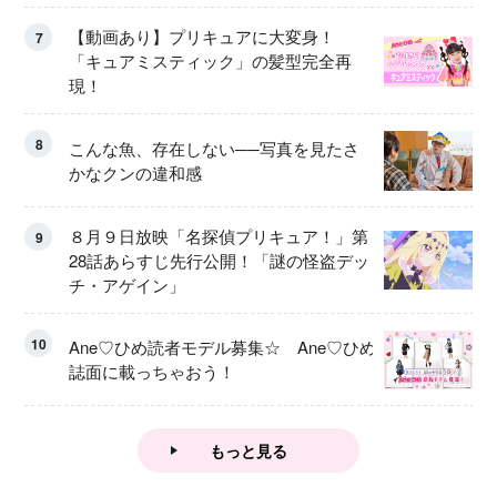
【動画あり】プリキュアに大変身！
7
「キュアミスティック」の髪型完全再
現！
8
こんな魚、存在しない──写真を見たさ
かなクンの違和感
８月９日放映「名探偵プリキュア！」第
9
28話あらすじ先行公開！「謎の怪盗デッ
チ・アゲイン」
10
Ane♡ひめ読者モデル募集☆ Ane♡ひめ
誌面に載っちゃおう！
もっと見る