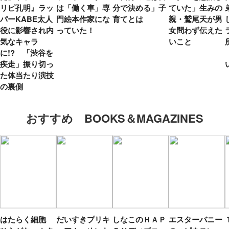
リピ孔明』ラッ
は「働く車」専
分で決める」子
ていた」生みの
パーKABE太人
門絵本作家にな
育てとは
親・鷲尾天が男
役に影響され内
っていた！
女問わず伝えた
気なキャラ
いこと
に!? 「渋谷を
疾走」振り切っ
た体当たり演技
の裏側
おすすめ BOOKS＆MAGAZINES
はたらく細胞
だいすきプリキ
しなこのＨＡＰ
エスターバニー