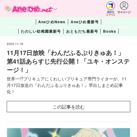
マイページ
講談社
コクリコ
AneひめNews
Aneひめ最新号
たのしい幼稚園最新号
おともだち最新号
Books
2024.11.16
11月17日放映「わんだふるぷりきゅあ！」
第41話あらすじ先行公開！「ユキ・オンステ
ージ！」
世界一!?プリキュアにくわしいプリキュア専門ライターが、11
月17日放送の『わんだふるぷりきゅあ！』早出しまとめ記事
化！
この記事を読む