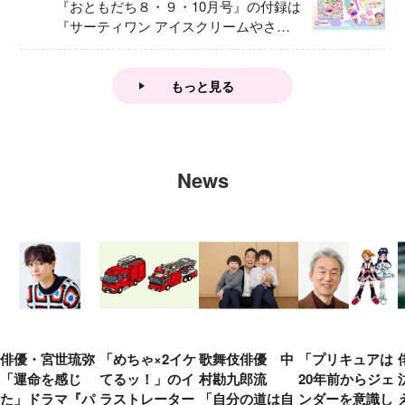
『おともだち８・９・10月号』の付録は
『サーティワン アイスクリームやさ
ん』
もっと見る
News
俳優・宮世琉弥
「めちゃ×2イケ
歌舞伎俳優 中
「プリキュアは
「運命を感じ
てるッ！」のイ
村勘九郎流
20年前からジェ
た」ドラマ『パ
ラストレーター
「自分の道は自
ンダーを意識し