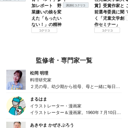
加レポート 野
賞】受賞作家と
講談社コクリコ
菜嫌いの娘を変
前選考委員に聞
えた「もったい
く「児童文学創
ない！」の精神
作セミナー」
コクリコ
コクリコ
監修者・専門家一覧
松岡 明理
料理研究家
２児の母。幼少期から祖母、母と一緒に毎日の
食事作り...
まるはま
イラストレーター・漫画家
イラストレーター＆漫画家。1960年７月10日生
ま...
あきやま かぜさぶろう