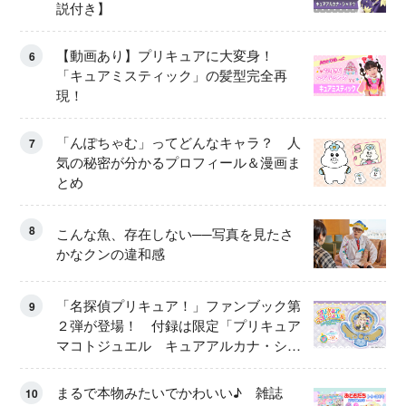
説付き】
【動画あり】プリキュアに大変身！
6
「キュアミスティック」の髪型完全再
現！
「んぽちゃむ」ってどんなキャラ？ 人
7
気の秘密が分かるプロフィール＆漫画ま
とめ
8
こんな魚、存在しない──写真を見たさ
かなクンの違和感
「名探偵プリキュア！」ファンブック第
9
２弾が登場！ 付録は限定「プリキュア
マコトジュエル キュアアルカナ・シャ
ドウ アイスver.」 キュアエクレールを
大特集！
まるで本物みたいでかわいい♪ 雑誌
10