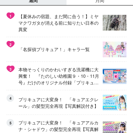
週間
月間
【夏休みの宿題、まだ間に合う！】ミヤ
1
マクワガタが消える前に知りたい日本の
異変
2
「名探偵プリキュア！」キャラ一覧
本物そっくりのかわいすぎる洗濯機に大
3
興奮！ 『たのしい幼稚園９・10・11月
号』だけのオリジナル付録「プリキュ
ア くるくるせんたくき」
4
プリキュアに大変身！ 「キュアエクレ
ール」の髪型完全再現【写真解説付き】
プリキュアに大変身！ 「キュアアルカ
5
ナ・シャドウ」の髪型完全再現【写真解