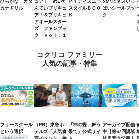
ひらがな カタ
ュア！ めいた
ＰＹディズニー
のハピネスいっ
カナドリル
んていプリキュ
スタイルＢＯＯ
ぱいシールブッ
ア！＆プリキュ
Ｋ
ク
アオールスター
ズ ファンブッ
ク ｖｏｌ．１
コクリコ ファミリー
人気の記事・特集
フリースクール
（PR）東急ホ
『神の蝶、舞う
アーカイブ配信
という選択
テルズ「人気食
果て』公式サイ
中【第67回講談
育イベント」参
ト
社児童文学新人
講談社コクリコ