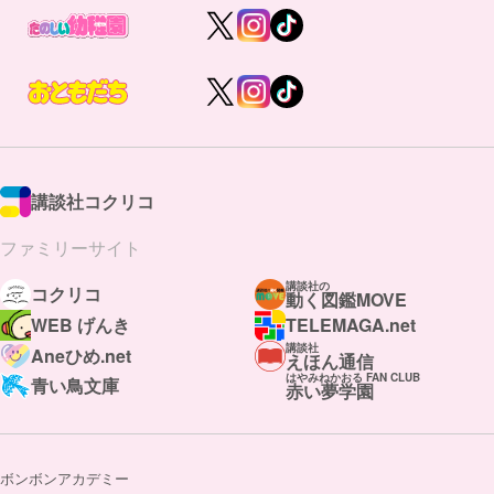
講談社コクリコ
ファミリーサイト
講談社の
コクリコ
動く図鑑MOVE
WEB げんき
TELEMAGA.net
講談社
Aneひめ.net
えほん通信
はやみねかおる FAN CLUB
青い鳥文庫
赤い夢学園
ボンボンアカデミー