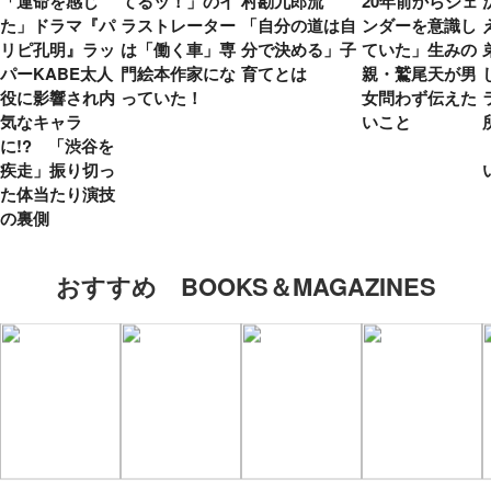
「運命を感じ
てるッ！」のイ
村勘九郎流
20年前からジェ
た」ドラマ『パ
ラストレーター
「自分の道は自
ンダーを意識し
リピ孔明』ラッ
は「働く車」専
分で決める」子
ていた」生みの
パーKABE太人
門絵本作家にな
育てとは
親・鷲尾天が男
役に影響され内
っていた！
女問わず伝えた
気なキャラ
いこと
に!? 「渋谷を
疾走」振り切っ
た体当たり演技
の裏側
おすすめ BOOKS＆MAGAZINES