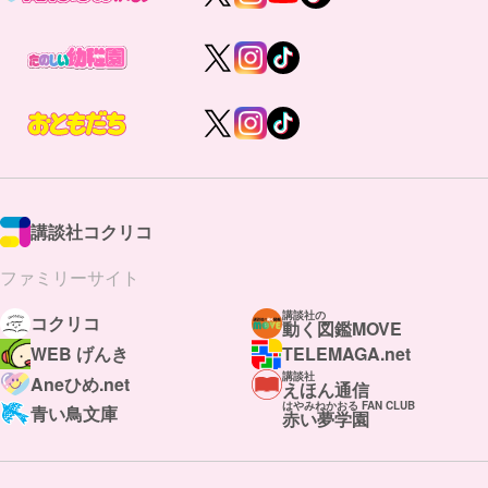
講談社コクリコ
ファミリーサイト
講談社の
コクリコ
動く図鑑MOVE
WEB げんき
TELEMAGA.net
講談社
Aneひめ.net
えほん通信
はやみねかおる FAN CLUB
青い鳥文庫
赤い夢学園