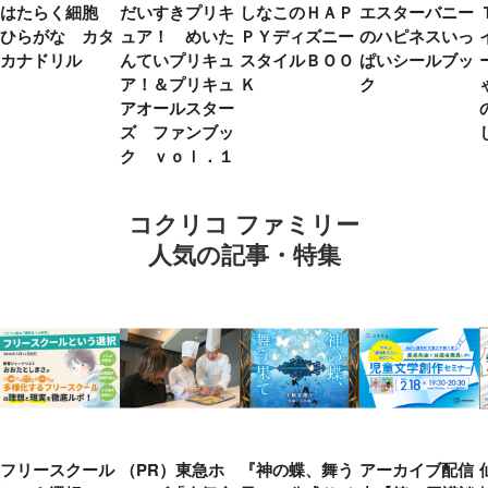
はたらく細胞
だいすきプリキ
しなこのＨＡＰ
エスターバニー
ひらがな カタ
ュア！ めいた
ＰＹディズニー
のハピネスいっ
カナドリル
んていプリキュ
スタイルＢＯＯ
ぱいシールブッ
ア！＆プリキュ
Ｋ
ク
アオールスター
ズ ファンブッ
ク ｖｏｌ．１
コクリコ ファミリー
人気の記事・特集
フリースクール
（PR）東急ホ
『神の蝶、舞う
アーカイブ配信