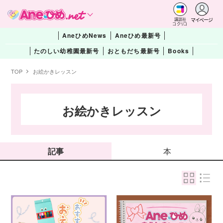
マイページ
講談社
コクリコ
AneひめNews
Aneひめ最新号
たのしい幼稚園最新号
おともだち最新号
Books
TOP
お絵かきレッスン
お絵かきレッスン
記事
本