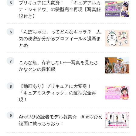
プリキュアに大変身！ 「キュアアルカ
5
ナ・シャドウ」の髪型完全再現【写真解
説付き】
「んぽちゃむ」ってどんなキャラ？ 人
6
気の秘密が分かるプロフィール＆漫画ま
とめ
7
こんな魚、存在しない──写真を見たさ
かなクンの違和感
【動画あり】プリキュアに大変身！
8
「キュアミスティック」の髪型完全再
現！
9
Ane♡ひめ読者モデル募集☆ Ane♡ひめ
誌面に載っちゃおう！