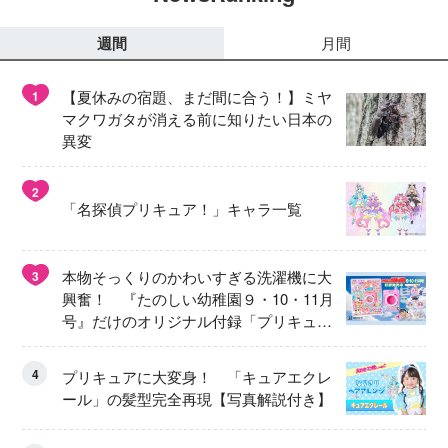
週間
月間
【夏休みの宿題、まだ間に合う！】ミヤ
1
マクワガタが消える前に知りたい日本の
異変
2
「名探偵プリキュア！」キャラ一覧
本物そっくりのかわいすぎる洗濯機に大
3
興奮！ 『たのしい幼稚園９・10・11月
号』だけのオリジナル付録「プリキュ
ア くるくるせんたくき」
4
プリキュアに大変身！ 「キュアエクレ
ール」の髪型完全再現【写真解説付き】