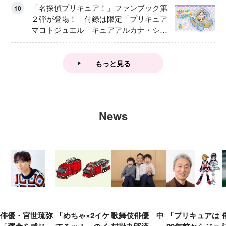
「名探偵プリキュア！」ファンブック第
10
２弾が登場！ 付録は限定「プリキュア
マコトジュエル キュアアルカナ・シャ
ドウ アイスver.」 キュアエクレールを
大特集！
もっと見る
News
俳優・宮世琉弥
「めちゃ×2イケ
歌舞伎俳優 中
「プリキュアは