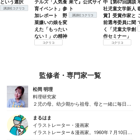
という選択
テルズ「人気食
果て』公式サイ
中【第67回講談
育イベント」参
ト
社児童文学新人
講談社コクリコ
加レポート 野
賞】受賞作家と
講談社コクリコ
菜嫌いの娘を変
前選考委員に聞
えた「もったい
く「児童文学創
ない！」の精神
作セミナー」
コクリコ
コクリコ
監修者・専門家一覧
松岡 明理
料理研究家
２児の母。幼少期から祖母、母と一緒に毎日の
食事作り...
まるはま
イラストレーター・漫画家
イラストレーター＆漫画家。1960年７月10日生
ま...