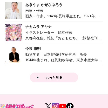
あきやま かぜさぶろう
画家・作家
画家・作家。1948年長崎県生まれ。1971年、
二...
ナカムラ アヤナ
イラストレーター 絵本作家
京都府在住。雑誌『おともだち』（講談社刊）
で『おし...
今泉 忠明
動物学者 日本動物科学研究所 所長
1944年生まれ。ほ乳動物学者。東京水産大学卒
業後...
もっと見る