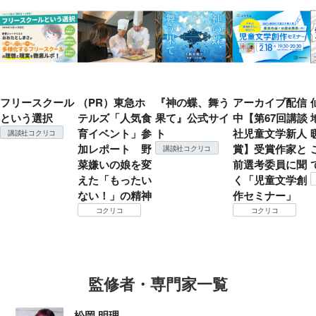
フリースクール
（PR）東急ホ
『神の蝶、舞う
アーカイブ配信
という選択
テルズ「人気食
果て』公式サイ
中【第67回講談
育イベント」参
ト
社児童文学新人
講談社コクリコ
加レポート 野
賞】受賞作家と
講談社コクリコ
菜嫌いの娘を変
前選考委員に聞
えた「もったい
く「児童文学創
ない！」の精神
作セミナー」
コクリコ
コクリコ
監修者・専門家一覧
松岡 明理