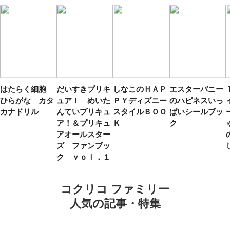
はたらく細胞
だいすきプリキ
しなこのＨＡＰ
エスターバニー
ひらがな カタ
ュア！ めいた
ＰＹディズニー
のハピネスいっ
カナドリル
んていプリキュ
スタイルＢＯＯ
ぱいシールブッ
ア！＆プリキュ
Ｋ
ク
アオールスター
ズ ファンブッ
ク ｖｏｌ．１
コクリコ ファミリー
人気の記事・特集