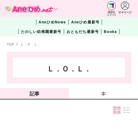
マイページ
講談社
コクリコ
AneひめNews
Aneひめ最新号
たのしい幼稚園最新号
おともだち最新号
Books
TOP
Ｌ．Ｏ．Ｌ．
Ｌ．Ｏ．Ｌ．
記事
本