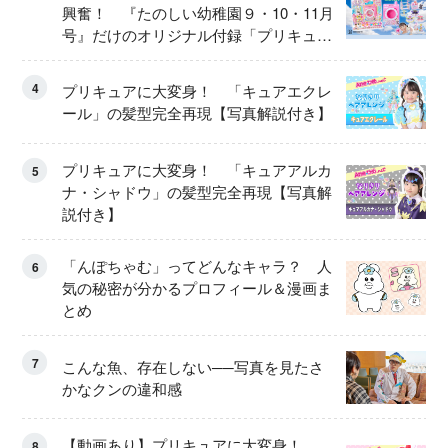
興奮！ 『たのしい幼稚園９・10・11月
号』だけのオリジナル付録「プリキュ
ア くるくるせんたくき」
4
プリキュアに大変身！ 「キュアエクレ
ール」の髪型完全再現【写真解説付き】
プリキュアに大変身！ 「キュアアルカ
5
ナ・シャドウ」の髪型完全再現【写真解
説付き】
「んぽちゃむ」ってどんなキャラ？ 人
6
気の秘密が分かるプロフィール＆漫画ま
とめ
7
こんな魚、存在しない──写真を見たさ
かなクンの違和感
【動画あり】プリキュアに大変身！
8