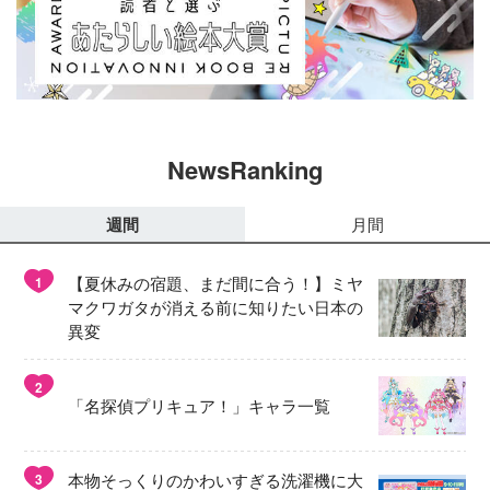
NewsRanking
週間
月間
【夏休みの宿題、まだ間に合う！】ミヤ
1
マクワガタが消える前に知りたい日本の
異変
2
「名探偵プリキュア！」キャラ一覧
本物そっくりのかわいすぎる洗濯機に大
3