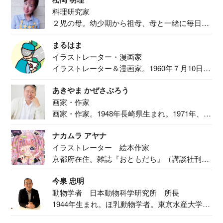
料理研究家
２児の母。幼少期から祖母、母と一緒に毎日の
食事作り...
まるはま
イラストレーター・漫画家
イラストレーター＆漫画家。1960年７月10日生
ま...
あきやま かぜさぶろう
画家・作家
画家・作家。1948年長崎県生まれ。1971年、
二...
ナカムラ アヤナ
イラストレーター 絵本作家
京都府在住。雑誌『おともだち』（講談社刊）
で『おし...
今泉 忠明
動物学者 日本動物科学研究所 所長
1944年生まれ。ほ乳動物学者。東京水産大学卒
業後...