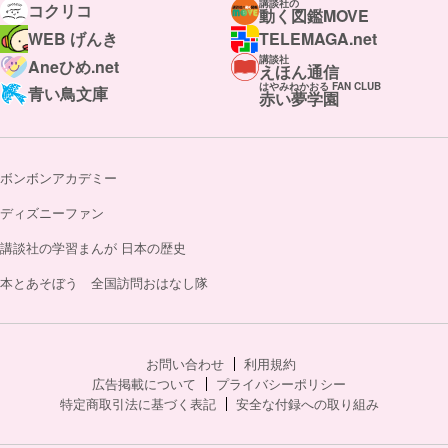
講談社の
コクリコ
動く図鑑MOVE
WEB げんき
TELEMAGA.net
講談社
Aneひめ.net
えほん通信
はやみねかおる FAN CLUB
青い鳥文庫
赤い夢学園
ボンボンアカデミー
ディズニーファン
講談社の学習まんが 日本の歴史
本とあそぼう 全国訪問おはなし隊
お問い合わせ
利用規約
広告掲載について
プライバシーポリシー
特定商取引法に基づく表記
安全な付録への取り組み