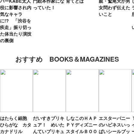
パーKABE太人
門絵本作家にな
育てとは
親・鷲尾天が男
役に影響され内
っていた！
女問わず伝えた
気なキャラ
いこと
に!? 「渋谷を
疾走」振り切っ
た体当たり演技
の裏側
おすすめ BOOKS＆MAGAZINES
はたらく細胞
だいすきプリキ
しなこのＨＡＰ
エスターバニー
ひらがな カタ
ュア！ めいた
ＰＹディズニー
のハピネスいっ
カナドリル
んていプリキュ
スタイルＢＯＯ
ぱいシールブッ