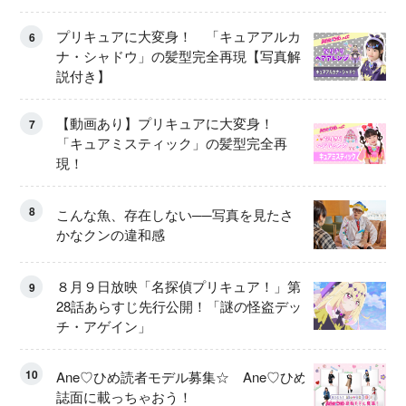
プリキュアに大変身！ 「キュアアルカ
6
ナ・シャドウ」の髪型完全再現【写真解
説付き】
【動画あり】プリキュアに大変身！
7
「キュアミスティック」の髪型完全再
現！
8
こんな魚、存在しない──写真を見たさ
かなクンの違和感
８月９日放映「名探偵プリキュア！」第
9
28話あらすじ先行公開！「謎の怪盗デッ
チ・アゲイン」
10
Ane♡ひめ読者モデル募集☆ Ane♡ひめ
誌面に載っちゃおう！