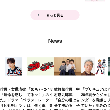
もっと見る
News
俳優・宮世琉弥
「めちゃ×2イケ
歌舞伎俳優 中
「プリキュアは
「運命を感じ
てるッ！」のイ
村勘九郎流
20年前からジェ
た」ドラマ『パ
ラストレーター
「自分の道は自
ンダーを意識し
リピ孔明』ラッ
は「働く車」専
分で決める」子
ていた」生みの