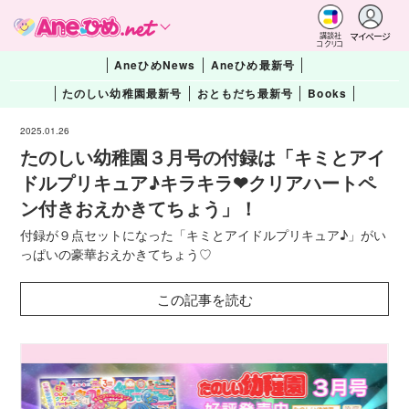
マイページ
講談社
コクリコ
AneひめNews
Aneひめ最新号
たのしい幼稚園最新号
おともだち最新号
Books
2025.01.26
たのしい幼稚園３月号の付録は「キミとアイ
ドルプリキュア♪キラキラ❤︎クリアハートペ
ン付きおえかきてちょう」！
付録が９点セットになった「キミとアイドルプリキュア♪」がい
っぱいの豪華おえかきてちょう♡
この記事を読む