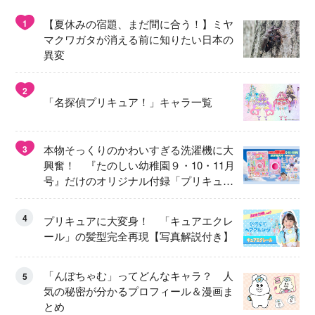
【夏休みの宿題、まだ間に合う！】ミヤ
1
マクワガタが消える前に知りたい日本の
異変
2
「名探偵プリキュア！」キャラ一覧
本物そっくりのかわいすぎる洗濯機に大
3
興奮！ 『たのしい幼稚園９・10・11月
号』だけのオリジナル付録「プリキュ
ア くるくるせんたくき」
4
プリキュアに大変身！ 「キュアエクレ
ール」の髪型完全再現【写真解説付き】
「んぽちゃむ」ってどんなキャラ？ 人
5
気の秘密が分かるプロフィール＆漫画ま
とめ