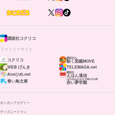
講談社コクリコ
ファミリーサイト
講談社の
コクリコ
動く図鑑MOVE
WEB げんき
TELEMAGA.net
講談社
Aneひめ.net
えほん通信
はやみねかおる FAN CLUB
青い鳥文庫
赤い夢学園
ボンボンアカデミー
ディズニーファン