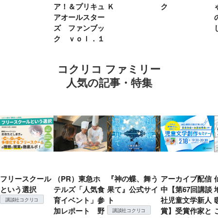
ア！＆プリキュ
Ｋ
ク
アオールスター
ズ ファンブッ
ク ｖｏｌ．１
コクリコ ファミリー
人気の記事・特集
フリースクール
（PR）東急ホ
『神の蝶、舞う
アーカイブ配信
という選択
テルズ「人気食
果て』公式サイ
中【第67回講談
育イベント」参
ト
社児童文学新人
講談社コクリコ
加レポート 野
賞】受賞作家と
講談社コクリコ