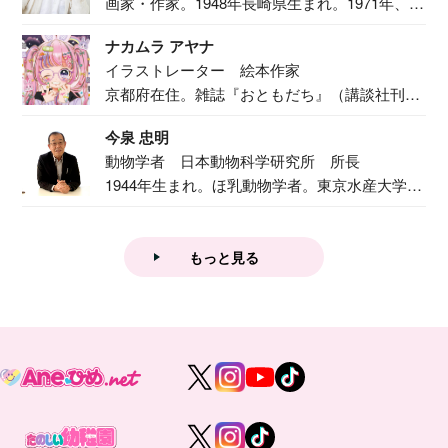
画家・作家。1948年長崎県生まれ。1971年、
二...
ナカムラ アヤナ
イラストレーター 絵本作家
京都府在住。雑誌『おともだち』（講談社刊）
で『おし...
今泉 忠明
動物学者 日本動物科学研究所 所長
1944年生まれ。ほ乳動物学者。東京水産大学卒
業後...
もっと見る