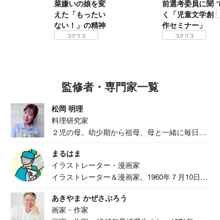
菜嫌いの娘を変
前選考委員に聞
えた「もったい
く「児童文学創
ない！」の精神
作セミナー」
コクリコ
コクリコ
監修者・専門家一覧
松岡 明理
料理研究家
２児の母。幼少期から祖母、母と一緒に毎日の
食事作り...
まるはま
イラストレーター・漫画家
イラストレーター＆漫画家。1960年７月10日生
ま...
あきやま かぜさぶろう
画家・作家