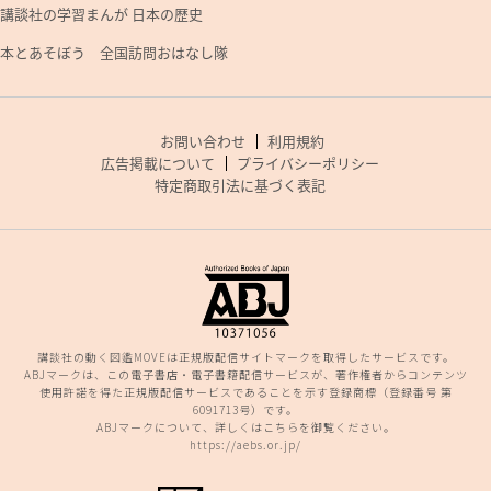
講談社の学習まんが 日本の歴史
本とあそぼう 全国訪問おはなし隊
お問い合わせ
利用規約
広告掲載について
プライバシーポリシー
特定商取引法に基づく表記
講談社の動く図鑑MOVEは正規版配信サイトマークを取得したサービスです。
ABJマークは、この電子書店・電子書籍配信サービスが、著作権者からコンテンツ
使用許諾を得た正規版配信サービスであることを示す登録商標（登録番号 第
6091713号）です。
ABJマークについて、詳しくはこちらを御覧ください。
https://aebs.or.jp/