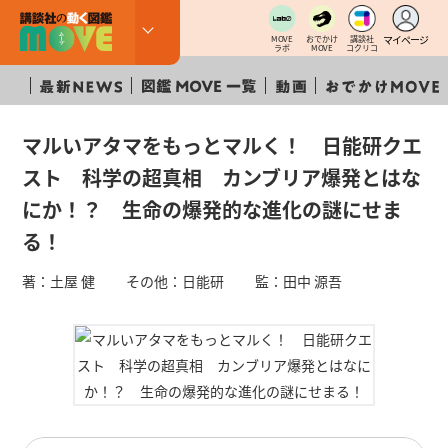
マイページ
MOVE
おでかけ
講談社
ラボ
MOVE
コクリコ
マルいアタマをもっとマルく！ 日能研クエ
スト 科学の超真相 カンブリア爆発とはな
にか！？ 生命の爆発的な進化の謎にせま
る！
著：土屋 健 その他：日能研 監：田中 源吾