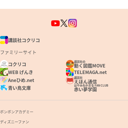
講談社コクリコ
ファミリーサイト
講談社の
コクリコ
動く図鑑MOVE
WEB げんき
TELEMAGA.net
講談社
Aneひめ.net
えほん通信
はやみねかおる FAN CLUB
青い鳥文庫
赤い夢学園
ボンボンアカデミー
ディズニーファン