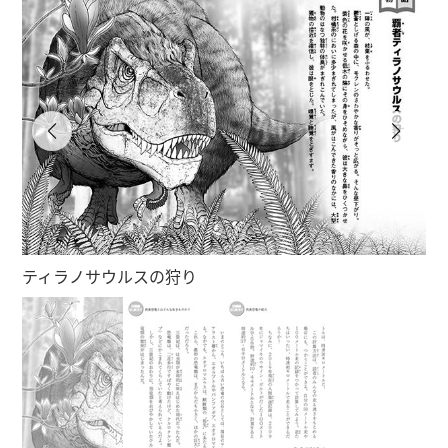
ティラノサウルスの狩り
恐