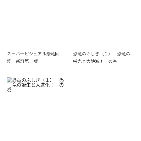
スーパービジュアル恐竜図
恐竜のふしぎ（２） 恐竜の
鑑 新訂第二版
栄光と大絶滅！ の巻