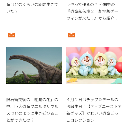
竜はどのくらいの期間生きて
うやって作るの？ 公開中の
いた？
『恐竜超伝説２ 劇場版ダー
ウィンが来た！』から紹介！
隕石衝突後の「絶滅の冬」の
４月２日はチップ＆デールの
中、巨大恐竜プエルタサウル
お誕生日！【ディズニーストア
スはどのように生き延びるこ
新グッズ】かわいい恐竜ごっ
とができたの？
こコレクション