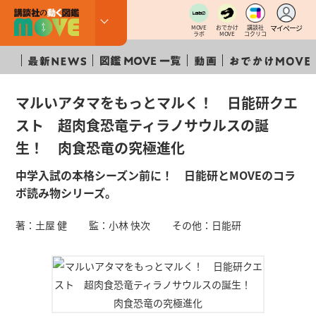
マイページ
MOVE
おでかけ
講談社
ラボ
MOVE
コクリコ
マルいアタマをもっとマルく！ 日能研クエ
スト 超肉食恐竜ティラノサウルスの誕
生！ 肉食恐竜の究極進化
中学入試の本格シーズン前に！ 日能研とMOVEのコラ
ボ読み物シリーズ。
著：土屋 健 監：小林 快次 その他：日能研