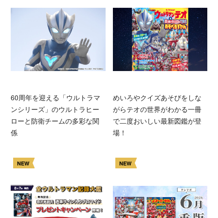
60周年を迎える「ウルトラマ
めいろやクイズあそびをしな
ンシリーズ」のウルトラヒー
がらテオの世界がわかる一冊
ローと防衛チームの多彩な関
で二度おいしい最新図鑑が登
係
場！
NEW
NEW