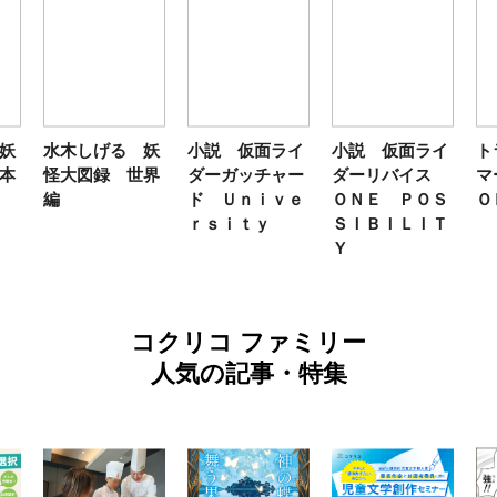
妖
水木しげる 妖
小説 仮面ライ
小説 仮面ライ
ト
本
怪大図録 世界
ダーガッチャー
ダーリバイス
マ
編
ド Ｕｎｉｖｅ
ＯＮＥ ＰＯＳ
Ｏ
ｒｓｉｔｙ
ＳＩＢＩＬＩＴ
Ｙ
コクリコ ファミリー
人気の記事・特集