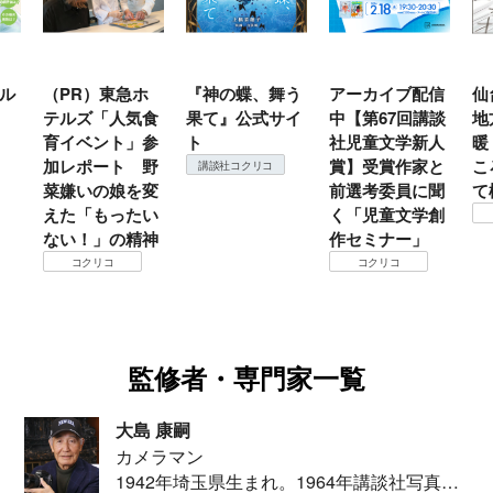
ル
（PR）東急ホ
『神の蝶、舞う
アーカイブ配信
仙
テルズ「人気食
果て』公式サイ
中【第67回講談
地
育イベント」参
ト
社児童文学新人
暖
加レポート 野
賞】受賞作家と
こ
講談社コクリコ
菜嫌いの娘を変
前選考委員に聞
て
えた「もったい
く「児童文学創
ない！」の精神
作セミナー」
コクリコ
コクリコ
監修者・専門家一覧
大島 康嗣
カメラマン
1942年埼玉県生まれ。1964年講談社写真部