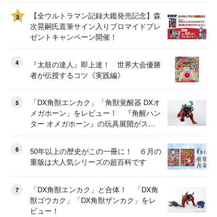
【全ウルトラマン記録大鑑発売記念】森
3
次晃嗣氏直筆サイン入りブロマイドプレ
ゼントキャンペーン開催！
4
『太鼓の達人』即上達！ 世界大会優勝
者が伝授するコツ《実践編》
「DX角獣エンカク」「角獣覚醒器 DXオ
5
メガホーン」をレビュー！ 『角醒ハン
ター オメガホーン』の玩具展開がスタ
ート！
6
50年以上の歴史がこの一冊に！ ６月の
重版は大人気シリーズの超百科です
「DX角獣エンカク」と合体！ 「DX角
7
獣ゴウカク」「DX角獣ザンカク」をレ
ビュー！