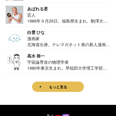
カメ...
あばれる君
芸人
1986年９月25日、福島県生まれ。駒澤大学
法学部...
白雲 ひな
漫画家
北海道出身。テレマガネット発の新人漫画
家。2020...
高水 裕一
宇宙論専攻の物理学者
1980年東京生まれ。早稲田大学理工学部物
理学科卒...
もっと見る