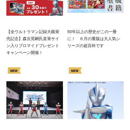
【全ウルトラマン記録大鑑発
50年以上の歴史がこの一冊
売記念】森次晃嗣氏直筆サイ
に！ ６月の重版は大人気シ
ン入りブロマイドプレゼント
リーズの超百科です
キャンペーン開催！
NEW
NEW