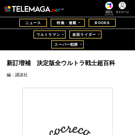
マイページ
講談社
コクリコ
ニュース
特集・連載
BOOKS
ウルトラマン
仮面ライダー
スーパー戦隊
新訂増補 決定版全ウルトラ戦士超百科
編：講談社