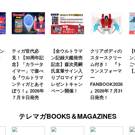
ン
ティガ世代必
【全ウルトラマ
クリアボディの
【
発
見！【30周年記
ン記録大鑑発売
スタースクリー
ン
念】「カラータ
記念】森次晃嗣
ム付き！ 『ト
ご
イマー」で遊べ
氏直筆サイン入
ランスフォーマ
【
る『ウルトラマ
りブロマイドプ
ー
ンティガとあそ
レゼントキャン
FANBOOK2026
ぼう！』2026年
ペーン開催！
』2026年７月31
７月９日発売
日発売！
テレマガBOOKS＆MAGAZINES