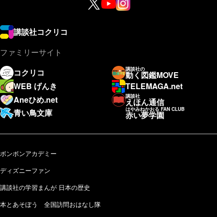
講談社コクリコ
ファミリーサイト
講談社の
コクリコ
動く図鑑MOVE
WEB げんき
TELEMAGA.net
講談社
Aneひめ.net
えほん通信
はやみねかおる FAN CLUB
青い鳥文庫
赤い夢学園
ボンボンアカデミー
ディズニーファン
講談社の学習まんが 日本の歴史
本とあそぼう 全国訪問おはなし隊