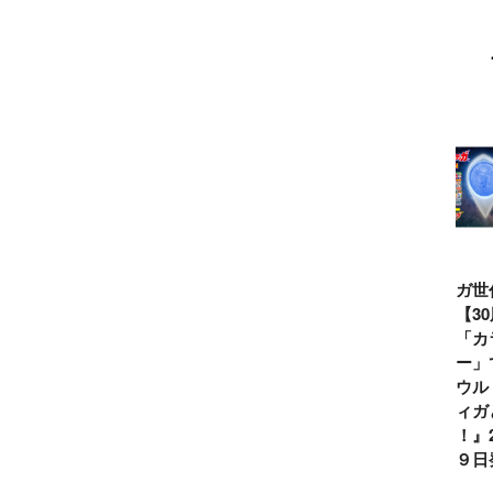
ウルトラマンシ
仮面ライダー誕
テレビマガジン
ティガ世
リーズ60周年記
生55周年記
2026年夏号発
見！【3
念！ ウルトラ
念！ 仮面ライ
売!!
念】「カ
セブン＝モロボ
ダー１号＝本郷
イマー」
シ・ダンを演じ
猛を演じた藤岡
る『ウル
た森次晃嗣氏特
弘、氏特別イン
ンティガ
別インタビュー
タビュー
ぼう！』2
７月９日