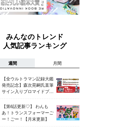
みんなのトレンド
人気記事ランキング
週間
月間
【全ウルトラマン記録大鑑
発売記念】森次晃嗣氏直筆
サイン入りブロマイドプレ
ゼントキャンペーン開催！
【第6話更新♡】 わんも
あ！トランスフォーマーご
ー！ごー！【月末更新】