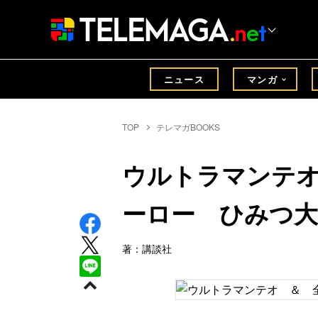
ニュース
マンガ
TOP
テレマガBOOKS
ウルトラマンテ
ーロー ひみつ大
著：講談社