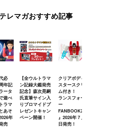
テレマガおすすめ記事
代必
【全ウルトラマ
クリアボディの
【特別編】トラ
0周年記
ン記録大鑑発売
スタースクリー
ンスフォーマー
ラータ
記念】森次晃嗣
ム付き！ 『ト
ごー！ごー！
で遊べ
氏直筆サイン入
ランスフォーマ
【月イチ更新】
トラマ
りブロマイドプ
ー
とあそ
レゼントキャン
FANBOOK2026
026年
ペーン開催！
』2026年７月31
発売
日発売！