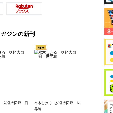
マガジンの新刊
NEW
 妖怪大図録 日
水木しげる 妖怪大図録 世
界編