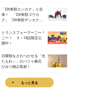
「DX角獣エンカク」と合
体！ 「DX角獣ゴウカ
ク」「DX角獣ザンカク」
をレビュー！
トランスフォーマーごー！
ごー！ ３～19話限定公
開中！
日曜朝をざわつかせる「光
たもれ～」のパジャ麻呂
ひみつ独占取材！
もっと見る