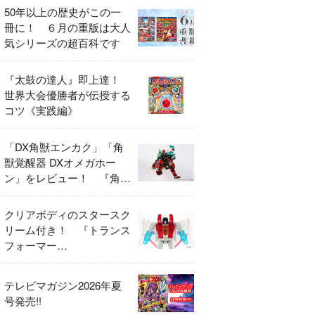
50年以上の歴史がこの一
冊に！ ６月の重版は大人
気シリーズの超百科です
『太鼓の達人』即上達！
世界大会優勝者が伝授する
コツ《実践編》
「DX角獣エンカク」「角
獣覚醒器 DXオメガホー
ン」をレビュー！ 『角醒
ハンター オメガホーン』
の玩具展開がスタート！
クリアボディのスタースク
リーム付き！ 『トランス
フォーマー
FANBOOK2026』2026年
７月31日発売！
テレビマガジン2026年夏
号発売!!