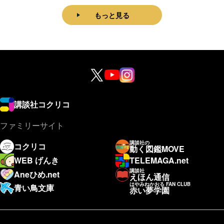
もっと見る
講談社コクリコ
ファミリーサイト
講談社の
コクリコ
動く図鑑MOVE
WEB げんき
TELEMAGA.net
講談社
Aneひめ.net
えほん通信
はやみねかおる FAN CLUB
青い鳥文庫
赤い夢学園