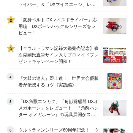
ライバー」＆「DXマイスエッジ」レビ
ュー！
「変身ベルト DXマイスドライバー」応
2
用編 DXボーンバックルシリーズをレ
ビュー！
【全ウルトラマン記録大鑑発売記念】森
3
次晃嗣氏直筆サイン入りブロマイドプレ
ゼントキャンペーン開催！
4
『太鼓の達人』即上達！ 世界大会優勝
者が伝授するコツ《実践編》
「DX角獣エンカク」「角獣覚醒器 DXオ
5
メガホーン」をレビュー！ 『角醒ハン
ター オメガホーン』の玩具展開がスタ
ート！
ウルトラマンシリーズ60周年記念！ ウ
6