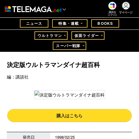
マイページ
講談社
コクリコ
ニュース
特集・連載
BOOKS
ウルトラマン
仮面ライダー
スーパー戦隊
決定版ウルトラマンダイナ超百科
編：講談社
購入はこちら
発売日
1998/02/25