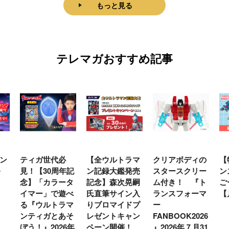
もっと見る
テレマガおすすめ記事
ン
ティガ世代必
【全ウルトラマ
クリアボディの
【
発
見！【30周年記
ン記録大鑑発売
スタースクリー
ン
念】「カラータ
記念】森次晃嗣
ム付き！ 『ト
ご
イマー」で遊べ
氏直筆サイン入
ランスフォーマ
【
る『ウルトラマ
りブロマイドプ
ー
ンティガとあそ
レゼントキャン
FANBOOK2026
ぼう！』2026年
ペーン開催！
』2026年７月31