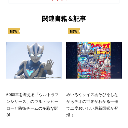
関連書籍＆記事
NEW
NEW
60周年を迎える「ウルトラマ
めいろやクイズあそびをしな
ンシリーズ」のウルトラヒー
がらテオの世界がわかる一冊
ローと防衛チームの多彩な関
で二度おいしい最新図鑑が登
係
場！