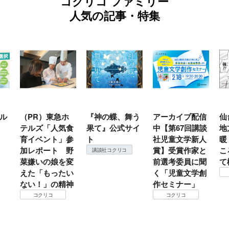
コクリコ ファミリー
人気の記事・特集
ル
（PR）東急ホ
『神の蝶、舞う
アーカイブ配信
仙
テルズ「人気食
果て』公式サイ
中【第67回講談
地
育イベント」参
ト
社児童文学新人
暖
加レポート 野
賞】受賞作家と
こ
講談社コクリコ
菜嫌いの娘を変
前選考委員に聞
て
えた「もったい
く「児童文学創
ない！」の精神
作セミナー」
コクリコ
コクリコ