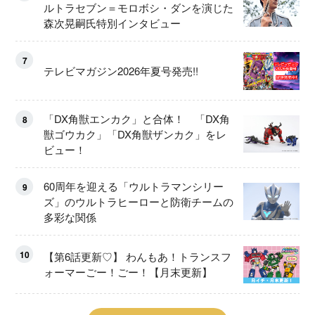
ルトラセブン＝モロボシ・ダンを演じた
森次晃嗣氏特別インタビュー
7
テレビマガジン2026年夏号発売!!
「DX角獣エンカク」と合体！ 「DX角
8
獣ゴウカク」「DX角獣ザンカク」をレ
ビュー！
60周年を迎える「ウルトラマンシリー
9
ズ」のウルトラヒーローと防衛チームの
多彩な関係
10
【第6話更新♡】 わんもあ！トランスフ
ォーマーごー！ごー！【月末更新】