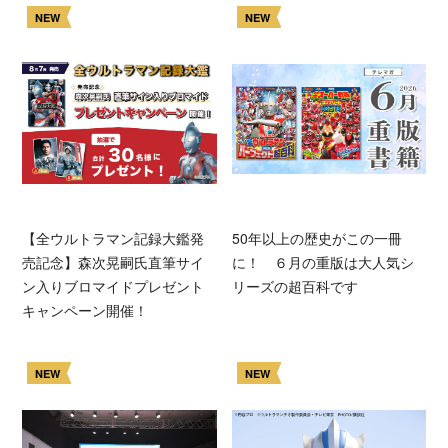
NEW
NEW
【全ウルトラマン記録大鑑発
50年以上の歴史がこの一冊
売記念】森次晃嗣氏直筆サイ
に！ ６月の重版は大人気シ
ン入りブロマイドプレゼント
リーズの超百科です
キャンペーン開催！
NEW
NEW