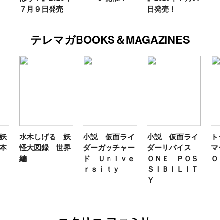
７月９日発売
日発売！
テレマガBOOKS＆MAGAZINES
妖
水木しげる 妖
小説 仮面ライ
小説 仮面ライ
ト
本
怪大図録 世界
ダーガッチャー
ダーリバイス
マ
編
ド Ｕｎｉｖｅ
ＯＮＥ ＰＯＳ
Ｏ
ｒｓｉｔｙ
ＳＩＢＩＬＩＴ
Ｙ