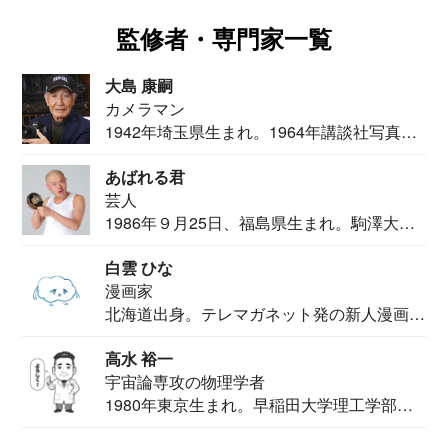
監修者・専門家一覧
大島 康嗣
カメラマン
1942年埼玉県生まれ。1964年講談社写真部
カメ...
あばれる君
芸人
1986年９月25日、福島県生まれ。駒澤大学
法学部...
白雲 ひな
漫画家
北海道出身。テレマガネット発の新人漫画
家。2020...
高水 裕一
宇宙論専攻の物理学者
1980年東京生まれ。早稲田大学理工学部物
理学科卒...