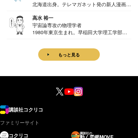
北海道出身。テレマガネット発の新人漫画
家。2020...
高水 裕一
宇宙論専攻の物理学者
1980年東京生まれ。早稲田大学理工学部物
理学科卒...
もっと見る
講談社コクリコ
ファミリーサイト
講談社の
コクリコ
動く図鑑MOVE