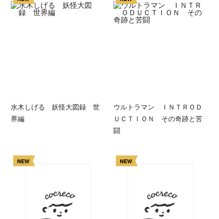
水木しげる 妖怪大図録 世
ウルトラマン ＩＮＴＲＯＤ
界編
ＵＣＴＩＯＮ その奇跡と苦
闘
NEW
NEW