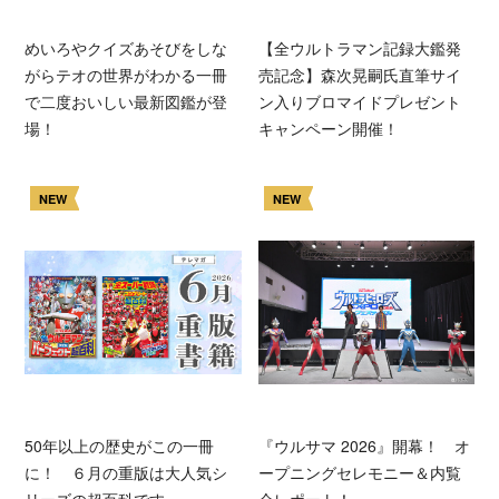
めいろやクイズあそびをしな
【全ウルトラマン記録大鑑発
がらテオの世界がわかる一冊
売記念】森次晃嗣氏直筆サイ
で二度おいしい最新図鑑が登
ン入りブロマイドプレゼント
場！
キャンペーン開催！
NEW
NEW
50年以上の歴史がこの一冊
『ウルサマ 2026』開幕！ オ
に！ ６月の重版は大人気シ
ープニングセレモニー＆内覧
リーズの超百科です
会レポート！