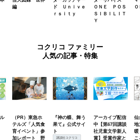
編
ド Ｕｎｉｖｅ
ＯＮＥ ＰＯＳ
Ｏ
ｒｓｉｔｙ
ＳＩＢＩＬＩＴ
Ｙ
コクリコ ファミリー
人気の記事・特集
ル
（PR）東急ホ
『神の蝶、舞う
アーカイブ配信
仙
テルズ「人気食
果て』公式サイ
中【第67回講談
地
育イベント」参
ト
社児童文学新人
暖
加レポート 野
賞】受賞作家と
こ
講談社コクリコ