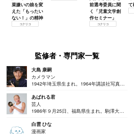
菜嫌いの娘を変
前選考委員に聞
て
えた「もったい
く「児童文学創
ない！」の精神
作セミナー」
コクリコ
コクリコ
監修者・専門家一覧
大島 康嗣
カメラマン
1942年埼玉県生まれ。1964年講談社写真部
カメ...
あばれる君
芸人
1986年９月25日、福島県生まれ。駒澤大学
法学部...
白雲 ひな
漫画家