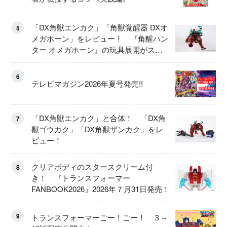
「DX角獣エンカク」「角獣覚醒器 DXオ
5
メガホーン」をレビュー！ 『角醒ハン
ター オメガホーン』の玩具展開がスタ
ート！
6
テレビマガジン2026年夏号発売!!
「DX角獣エンカク」と合体！ 「DX角
7
獣ゴウカク」「DX角獣ザンカク」をレ
ビュー！
クリアボディのスタースクリーム付
8
き！ 『トランスフォーマー
FANBOOK2026』2026年７月31日発売！
9
トランスフォーマーごー！ごー！ ３～