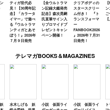
ン
ティガ世代必
【全ウルトラマ
クリアボディの
【
発
見！【30周年記
ン記録大鑑発売
スタースクリー
ン
念】「カラータ
記念】森次晃嗣
ム付き！ 『ト
ご
イマー」で遊べ
氏直筆サイン入
ランスフォーマ
【
る『ウルトラマ
りブロマイドプ
ー
ンティガとあそ
レゼントキャン
FANBOOK2026
ぼう！』2026年
ペーン開催！
』2026年７月31
７月９日発売
日発売！
テレマガBOOKS＆MAGAZINES
妖
水木しげる 妖
小説 仮面ライ
小説 仮面ライ
ト
本
怪大図録 世界
ダーガッチャー
ダーリバイス
マ