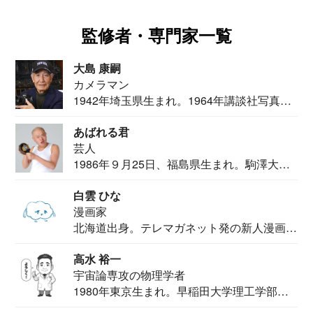
監修者・専門家一覧
大島 康嗣
カメラマン
1942年埼玉県生まれ。1964年講談社写真部
カメ...
あばれる君
芸人
1986年９月25日、福島県生まれ。駒澤大学
法学部...
白雲 ひな
漫画家
北海道出身。テレマガネット発の新人漫画
家。2020...
高水 裕一
宇宙論専攻の物理学者
1980年東京生まれ。早稲田大学理工学部物
理学科卒...