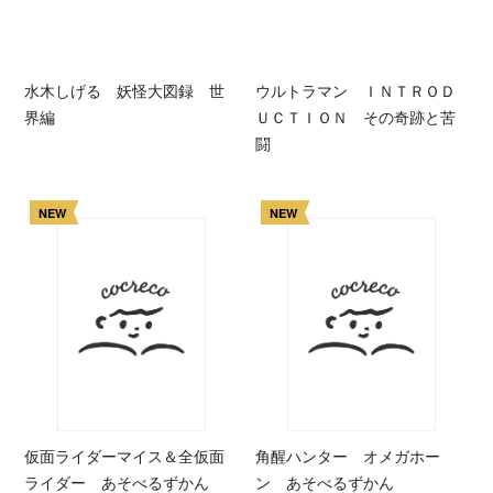
水木しげる 妖怪大図録 世
ウルトラマン ＩＮＴＲＯＤ
界編
ＵＣＴＩＯＮ その奇跡と苦
闘
NEW
NEW
仮面ライダーマイス＆全仮面
角醒ハンター オメガホー
ライダー あそべるずかん
ン あそべるずかん