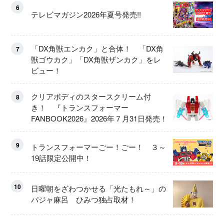
6
テレビマガジン2026年夏号発売!!
「DX角獣エンカク」と合体！ 「DX角
7
獣ゴウカク」「DX角獣ザンカク」をレ
ビュー！
クリアボディのスタースクリーム付
8
き！ 『トランスフォーマー
FANBOOK2026』2026年７月31日発売！
9
トランスフォーマーごー！ごー！ ３～
19話限定公開中！
10
日曜朝をざわつかせる「光たもれ～」の
パジャ麻呂 ひみつ独占取材！