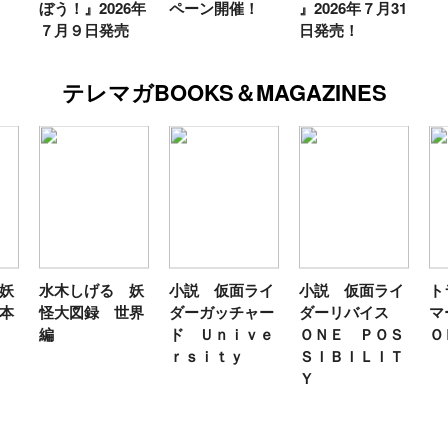
ぼう！』2026年
ペーン開催！
』2026年７月31
７月９日発売
日発売！
テレマガBOOKS＆MAGAZINES
妖
水木しげる 妖
小説 仮面ライ
小説 仮面ライ
ト
本
怪大図録 世界
ダーガッチャー
ダーリバイス
マ
編
ド Ｕｎｉｖｅ
ＯＮＥ ＰＯＳ
Ｏ
ｒｓｉｔｙ
ＳＩＢＩＬＩＴ
Ｙ