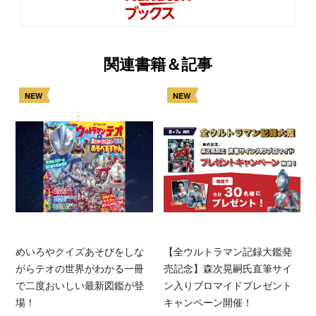
関連書籍＆記事
NEW
NEW
めいろやクイズあそびをしな
【全ウルトラマン記録大鑑発
がらテオの世界がわかる一冊
売記念】森次晃嗣氏直筆サイ
で二度おいしい最新図鑑が登
ン入りブロマイドプレゼント
場！
キャンペーン開催！