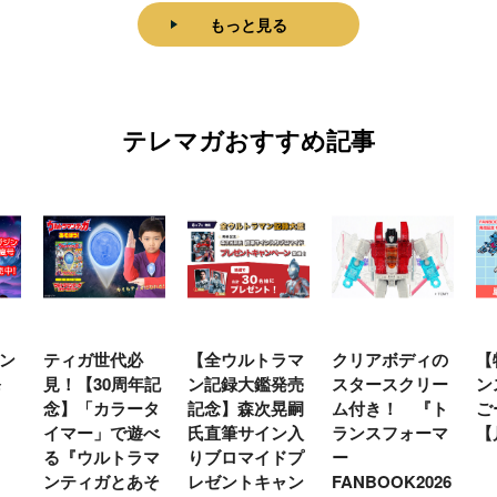
もっと見る
テレマガおすすめ記事
ン
ティガ世代必
【全ウルトラマ
クリアボディの
【
発
見！【30周年記
ン記録大鑑発売
スタースクリー
ン
念】「カラータ
記念】森次晃嗣
ム付き！ 『ト
ご
イマー」で遊べ
氏直筆サイン入
ランスフォーマ
【
る『ウルトラマ
りブロマイドプ
ー
ンティガとあそ
レゼントキャン
FANBOOK2026