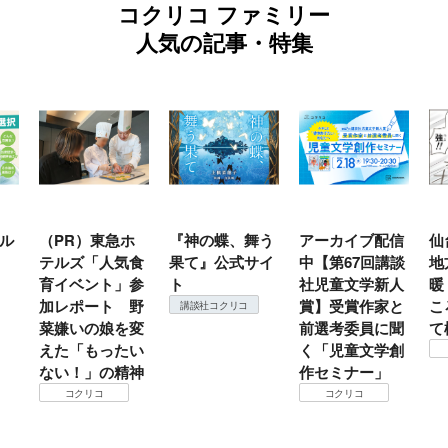
コクリコ ファミリー
人気の記事・特集
ル
（PR）東急ホ
『神の蝶、舞う
アーカイブ配信
仙
テルズ「人気食
果て』公式サイ
中【第67回講談
地
育イベント」参
ト
社児童文学新人
暖
加レポート 野
賞】受賞作家と
こ
講談社コクリコ
菜嫌いの娘を変
前選考委員に聞
て
えた「もったい
く「児童文学創
ない！」の精神
作セミナー」
コクリコ
コクリコ