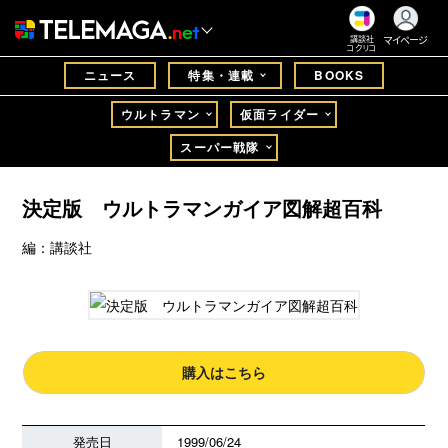
マイページ
講談社
コクリコ
ニュース
特集・連載
BOOKS
ウルトラマン
仮面ライダー
スーパー戦隊
決定版 ウルトラマンガイア図解超百科
編：講談社
購入はこちら
発売日
1999/06/24