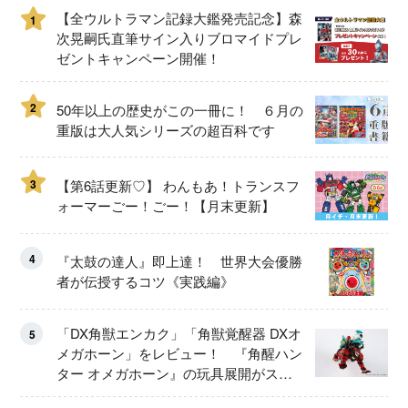
【全ウルトラマン記録大鑑発売記念】森
1
次晃嗣氏直筆サイン入りブロマイドプレ
ゼントキャンペーン開催！
2
50年以上の歴史がこの一冊に！ ６月の
重版は大人気シリーズの超百科です
3
【第6話更新♡】 わんもあ！トランスフ
ォーマーごー！ごー！【月末更新】
4
『太鼓の達人』即上達！ 世界大会優勝
者が伝授するコツ《実践編》
「DX角獣エンカク」「角獣覚醒器 DXオ
5
メガホーン」をレビュー！ 『角醒ハン
ター オメガホーン』の玩具展開がスタ
ート！