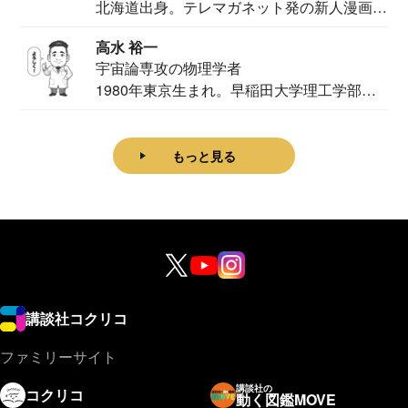
北海道出身。テレマガネット発の新人漫画
家。2020...
高水 裕一
宇宙論専攻の物理学者
1980年東京生まれ。早稲田大学理工学部物
理学科卒...
もっと見る
講談社コクリコ
ファミリーサイト
講談社の
コクリコ
動く図鑑MOVE