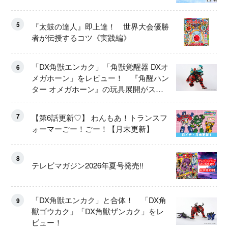
5
『太鼓の達人』即上達！ 世界大会優勝
者が伝授するコツ《実践編》
「DX角獣エンカク」「角獣覚醒器 DXオ
6
メガホーン」をレビュー！ 『角醒ハン
ター オメガホーン』の玩具展開がスタ
ート！
7
【第6話更新♡】 わんもあ！トランスフ
ォーマーごー！ごー！【月末更新】
8
テレビマガジン2026年夏号発売!!
「DX角獣エンカク」と合体！ 「DX角
9
獣ゴウカク」「DX角獣ザンカク」をレ
ビュー！