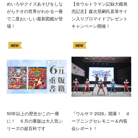
めいろやクイズあそびをしな
【全ウルトラマン記録大鑑発
がらテオの世界がわかる一冊
売記念】森次晃嗣氏直筆サイ
で二度おいしい最新図鑑が登
ン入りブロマイドプレゼント
場！
キャンペーン開催！
NEW
NEW
50年以上の歴史がこの一冊
『ウルサマ 2026』開幕！ オ
に！ ６月の重版は大人気シ
ープニングセレモニー＆内覧
リーズの超百科です
会レポート！