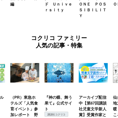
編
ド Ｕｎｉｖｅ
ＯＮＥ ＰＯＳ
Ｏ
ｒｓｉｔｙ
ＳＩＢＩＬＩＴ
Ｙ
コクリコ ファミリー
人気の記事・特集
ル
（PR）東急ホ
『神の蝶、舞う
アーカイブ配信
仙
テルズ「人気食
果て』公式サイ
中【第67回講談
地
育イベント」参
ト
社児童文学新人
暖
加レポート 野
賞】受賞作家と
こ
講談社コクリコ