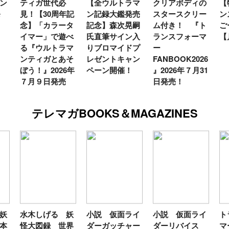
ン
ティガ世代必
【全ウルトラマ
クリアボディの
【
発
見！【30周年記
ン記録大鑑発売
スタースクリー
ン
念】「カラータ
記念】森次晃嗣
ム付き！ 『ト
ご
イマー」で遊べ
氏直筆サイン入
ランスフォーマ
【
る『ウルトラマ
りブロマイドプ
ー
ンティガとあそ
レゼントキャン
FANBOOK2026
ぼう！』2026年
ペーン開催！
』2026年７月31
７月９日発売
日発売！
テレマガBOOKS＆MAGAZINES
妖
水木しげる 妖
小説 仮面ライ
小説 仮面ライ
ト
本
怪大図録 世界
ダーガッチャー
ダーリバイス
マ