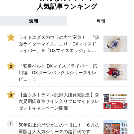
人気記事ランキング
週間
月間
ライドエグズのウラの力で変身！ 『仮
1
面ライダーマイス』より「DXマイスド
ライバー」＆「DXマイスエッジ」レビ
ュー！
「変身ベルト DXマイスドライバー」応
2
用編 DXボーンバックルシリーズをレ
ビュー！
【全ウルトラマン記録大鑑発売記念】森
3
次晃嗣氏直筆サイン入りブロマイドプレ
ゼントキャンペーン開催！
4
50年以上の歴史がこの一冊に！ ６月の
重版は大人気シリーズの超百科です