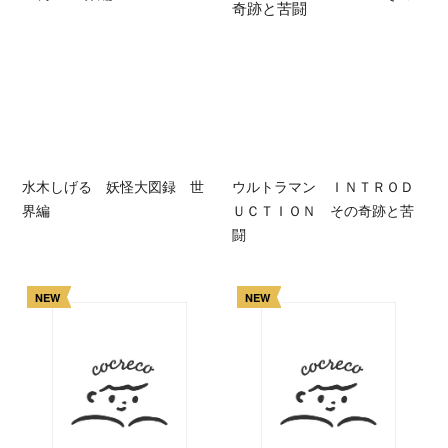
水木しげる 妖怪大図録 世
ウルトラマン ＩＮＴＲＯＤ
界編
ＵＣＴＩＯＮ その奇跡と苦
闘
NEW
NEW