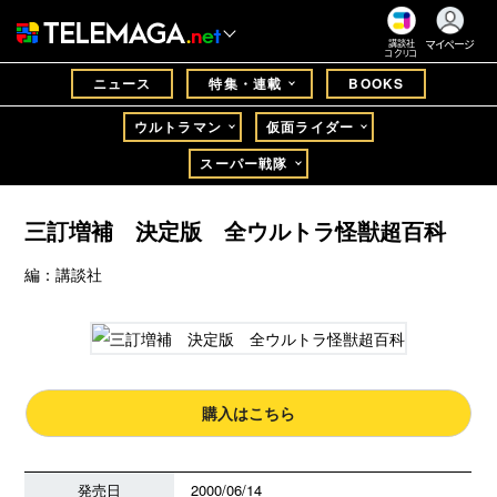
マイページ
講談社
コクリコ
ニュース
特集・連載
BOOKS
ウルトラマン
仮面ライダー
スーパー戦隊
三訂増補 決定版 全ウルトラ怪獣超百科
編：講談社
購入はこちら
発売日
2000/06/14