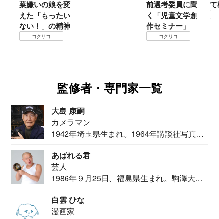
菜嫌いの娘を変
前選考委員に聞
て
えた「もったい
く「児童文学創
ない！」の精神
作セミナー」
コクリコ
コクリコ
監修者・専門家一覧
大島 康嗣
カメラマン
1942年埼玉県生まれ。1964年講談社写真部
カメ...
あばれる君
芸人
1986年９月25日、福島県生まれ。駒澤大学
法学部...
白雲 ひな
漫画家