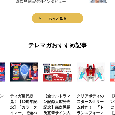
森次晃嗣氏特別インタビュー
もっと見る
テレマガおすすめ記事
ン
ティガ世代必
【全ウルトラマ
クリアボディの
【
発
見！【30周年記
ン記録大鑑発売
スタースクリー
ン
念】「カラータ
記念】森次晃嗣
ム付き！ 『ト
ご
イマー」で遊べ
氏直筆サイン入
ランスフォーマ
【