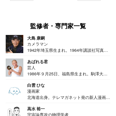
監修者・専門家一覧
大島 康嗣
カメラマン
1942年埼玉県生まれ。1964年講談社写真部
カメ...
あばれる君
芸人
1986年９月25日、福島県生まれ。駒澤大学
法学部...
白雲 ひな
漫画家
北海道出身。テレマガネット発の新人漫画
家。2020...
高水 裕一
宇宙論専攻の物理学者