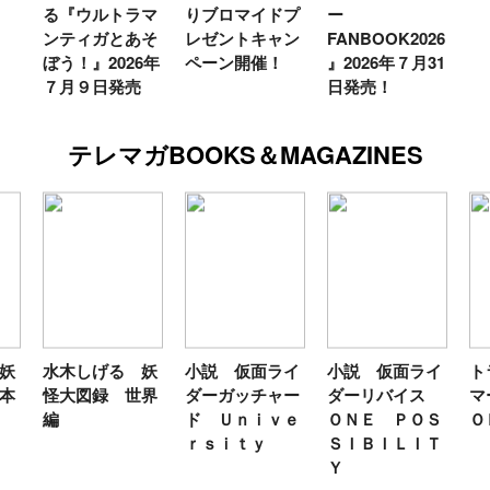
る『ウルトラマ
りブロマイドプ
ー
ンティガとあそ
レゼントキャン
FANBOOK2026
ぼう！』2026年
ペーン開催！
』2026年７月31
７月９日発売
日発売！
テレマガBOOKS＆MAGAZINES
妖
水木しげる 妖
小説 仮面ライ
小説 仮面ライ
ト
本
怪大図録 世界
ダーガッチャー
ダーリバイス
マ
編
ド Ｕｎｉｖｅ
ＯＮＥ ＰＯＳ
Ｏ
ｒｓｉｔｙ
ＳＩＢＩＬＩＴ
Ｙ