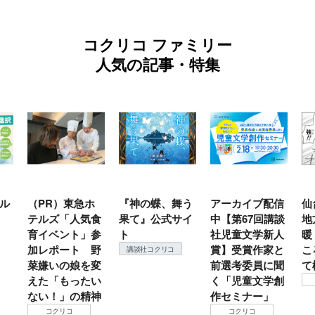
コクリコ ファミリー
人気の記事・特集
ル
（PR）東急ホ
『神の蝶、舞う
アーカイブ配信
仙
テルズ「人気食
果て』公式サイ
中【第67回講談
地
育イベント」参
ト
社児童文学新人
暖
加レポート 野
賞】受賞作家と
こ
講談社コクリコ
菜嫌いの娘を変
前選考委員に聞
て
えた「もったい
く「児童文学創
ない！」の精神
作セミナー」
コクリコ
コクリコ