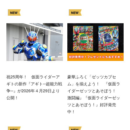
NEW
NEW
祝25周年！ 仮面ライダーア
豪華ふろく「ゼッツカプセ
ギトの新作『アギト─超能力戦
ム」を揃えよう！ 『仮面ラ
争─』が2026年４月29日より
イダーゼッツとあそぼう！
公開！
激闘編』『仮面ライダーゼッ
ツとあそぼう！』好評発売
中！
NEW
NEW