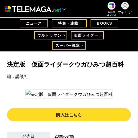
マイページ
講談社
コクリコ
ニュース
特集・連載
BOOKS
ウルトラマン
仮面ライダー
スーパー戦隊
決定版 仮面ライダークウガひみつ超百科
編：講談社
購入はこちら
発売日
2000/08/09