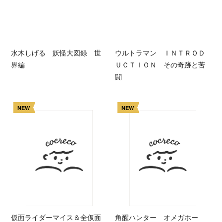
水木しげる 妖怪大図録 世
ウルトラマン ＩＮＴＲＯＤ
界編
ＵＣＴＩＯＮ その奇跡と苦
闘
NEW
NEW
仮面ライダーマイス＆全仮面
角醒ハンター オメガホー