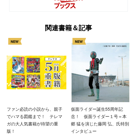
関連書籍＆記事
NEW
NEW
ファン必読の小説から、親子
仮面ライダー誕生55周年記
でハマる図鑑まで！ テレマ
念！ 仮面ライダー１号＝本
ガの大人気書籍が待望の重
郷 猛を演じた藤岡 弘、氏特別
版！
インタビュー