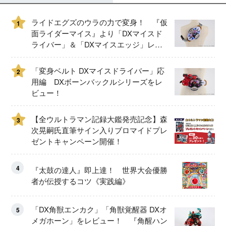
ライドエグズのウラの力で変身！ 『仮
1
面ライダーマイス』より「DXマイスド
ライバー」＆「DXマイスエッジ」レビ
ュー！
「変身ベルト DXマイスドライバー」応
2
用編 DXボーンバックルシリーズをレ
ビュー！
【全ウルトラマン記録大鑑発売記念】森
3
次晃嗣氏直筆サイン入りブロマイドプレ
ゼントキャンペーン開催！
4
『太鼓の達人』即上達！ 世界大会優勝
者が伝授するコツ《実践編》
「DX角獣エンカク」「角獣覚醒器 DXオ
5
メガホーン」をレビュー！ 『角醒ハン