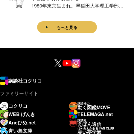
1980年東京生まれ。早稲田大学理工学部物
理学科卒...
もっと見る
講談社コクリコ
ファミリーサイト
講談社の
コクリコ
動く図鑑MOVE
WEB げんき
TELEMAGA.net
講談社
Aneひめ.net
えほん通信
はやみねかおる FAN CLUB
青い鳥文庫
赤い夢学園