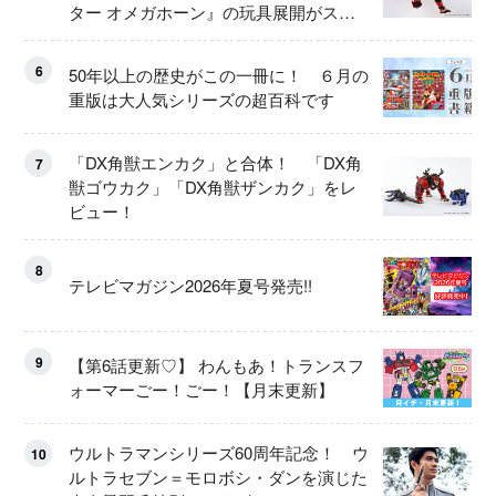
ター オメガホーン』の玩具展開がスタ
ート！
6
50年以上の歴史がこの一冊に！ ６月の
重版は大人気シリーズの超百科です
「DX角獣エンカク」と合体！ 「DX角
7
獣ゴウカク」「DX角獣ザンカク」をレ
ビュー！
8
テレビマガジン2026年夏号発売!!
9
【第6話更新♡】 わんもあ！トランスフ
ォーマーごー！ごー！【月末更新】
ウルトラマンシリーズ60周年記念！ ウ
10
ルトラセブン＝モロボシ・ダンを演じた