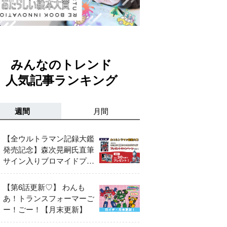
みんなのトレンド
人気記事ランキング
週間
月間
【全ウルトラマン記録大鑑
発売記念】森次晃嗣氏直筆
サイン入りブロマイドプレ
ゼントキャンペーン開催！
【第6話更新♡】 わんも
あ！トランスフォーマーご
ー！ごー！【月末更新】