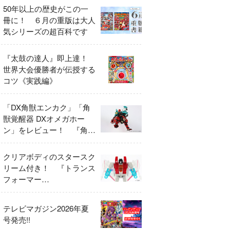
50年以上の歴史がこの一
冊に！ ６月の重版は大人
気シリーズの超百科です
『太鼓の達人』即上達！
世界大会優勝者が伝授する
コツ《実践編》
「DX角獣エンカク」「角
獣覚醒器 DXオメガホー
ン」をレビュー！ 『角醒
ハンター オメガホーン』
の玩具展開がスタート！
クリアボディのスタースク
リーム付き！ 『トランス
フォーマー
FANBOOK2026』2026年
７月31日発売！
テレビマガジン2026年夏
号発売!!