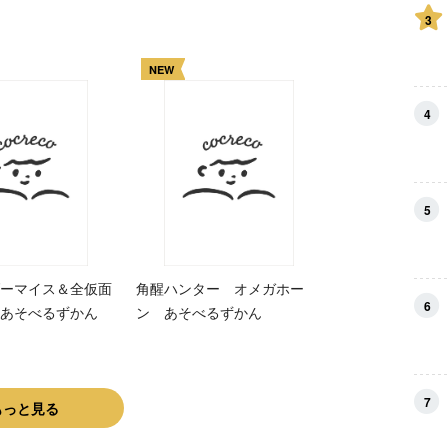
3
NEW
4
5
ーマイス＆全仮面
角醒ハンター オメガホー
6
あそべるずかん
ン あそべるずかん
7
もっと見る