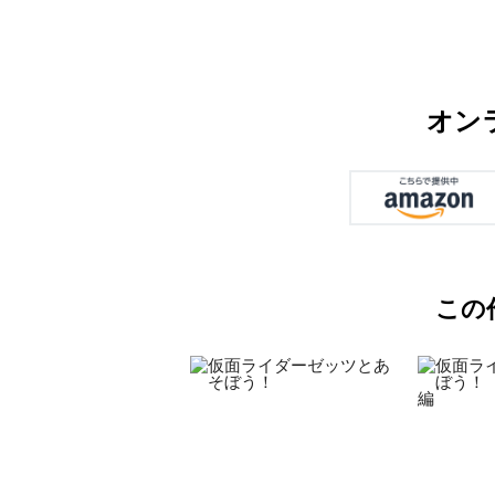
オン
この