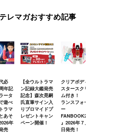
テレマガおすすめ記事
代必
【全ウルトラマ
クリアボディの
【特別編】トラ
0周年記
ン記録大鑑発売
スタースクリー
ンスフォーマー
ラータ
記念】森次晃嗣
ム付き！ 『ト
ごー！ごー！
で遊べ
氏直筆サイン入
ランスフォーマ
【月イチ更新】
トラマ
りブロマイドプ
ー
とあそ
レゼントキャン
FANBOOK2026
026年
ペーン開催！
』2026年７月31
発売
日発売！