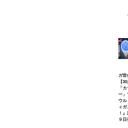
ウルトラマンシ
仮面ライダー誕
テレビマガジン
ティガ世
リーズ60周年記
生55周年記
2026年夏号発
見！【3
念！ ウルトラ
念！ 仮面ライ
売!!
念】「カ
セブン＝モロボ
ダー１号＝本郷
イマー」
シ・ダンを演じ
猛を演じた藤岡
る『ウル
た森次晃嗣氏特
弘、氏特別イン
ンティガ
別インタビュー
タビュー
ぼう！』2
７月９日