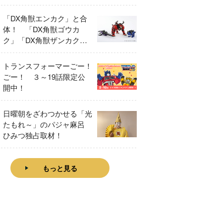
「DX角獣エンカク」と合
体！ 「DX角獣ゴウカ
ク」「DX角獣ザンカク」
をレビュー！
トランスフォーマーごー！
ごー！ ３～19話限定公
開中！
日曜朝をざわつかせる「光
たもれ～」のパジャ麻呂
ひみつ独占取材！
もっと見る