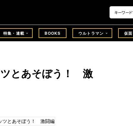
特集・連載
BOOKS
ウルトラマン
仮面
ッツとあそぼう！ 激