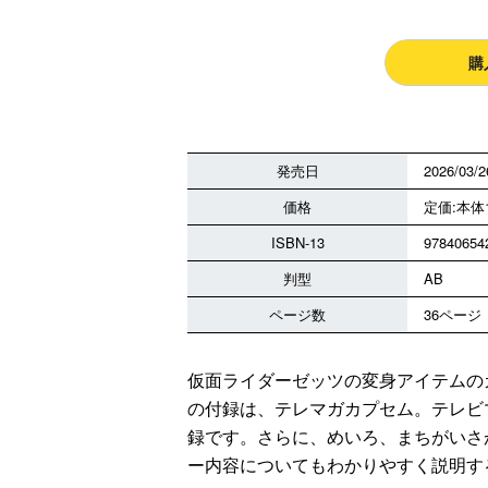
購
発売日
2026/03/2
価格
定価:本体1
ISBN-13
97840654
判型
AB
ページ数
36ページ
仮面ライダーゼッツの変身アイテムの
の付録は、テレマガカプセム。テレビ
録です。さらに、めいろ、まちがいさ
ー内容についてもわかりやすく説明す