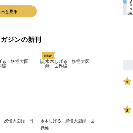
もっと見る
マガジンの新刊
NEW
1
2
 妖怪大図録 日
水木しげる 妖怪大図録 世
界編