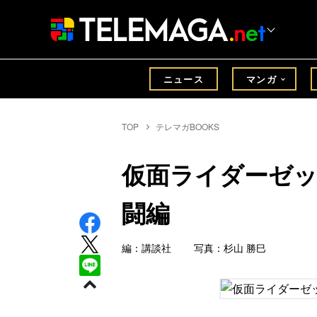
ニュース
マンガ
TOP
テレマガBOOKS
仮面ライダーゼ
闘編
編：講談社 写真：杉山 勝巳