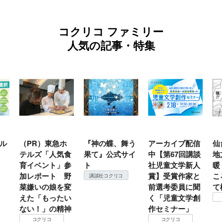
コクリコ ファミリー
人気の記事・特集
ル
（PR）東急ホ
『神の蝶、舞う
アーカイブ配信
仙
テルズ「人気食
果て』公式サイ
中【第67回講談
地
育イベント」参
ト
社児童文学新人
暖
加レポート 野
賞】受賞作家と
こ
講談社コクリコ
菜嫌いの娘を変
前選考委員に聞
て
えた「もったい
く「児童文学創
ない！」の精神
作セミナー」
コクリコ
コクリコ