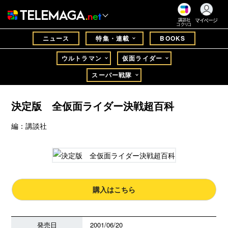
マイページ
講談社
コクリコ
ニュース
特集・連載
BOOKS
ウルトラマン
仮面ライダー
スーパー戦隊
決定版 全仮面ライダー決戦超百科
編：講談社
購入はこちら
発売日
2001/06/20