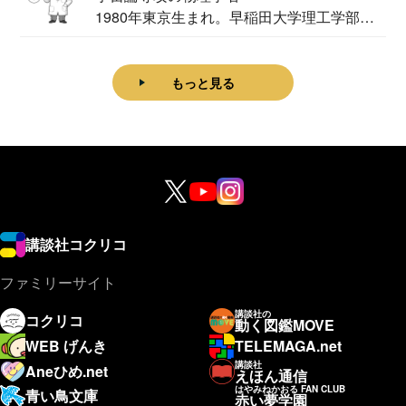
1980年東京生まれ。早稲田大学理工学部物
理学科卒...
もっと見る
講談社コクリコ
ファミリーサイト
講談社の
コクリコ
動く図鑑MOVE
WEB げんき
TELEMAGA.net
講談社
Aneひめ.net
えほん通信
はやみねかおる FAN CLUB
青い鳥文庫
赤い夢学園