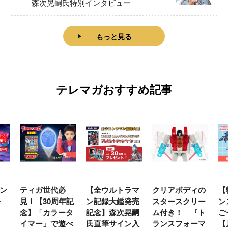
森次晃嗣氏特別インタビュー
もっと見る
テレマガおすすめ記事
ン
ティガ世代必
【全ウルトラマ
クリアボディの
【
発
見！【30周年記
ン記録大鑑発売
スタースクリー
ン
念】「カラータ
記念】森次晃嗣
ム付き！ 『ト
ご
イマー」で遊べ
氏直筆サイン入
ランスフォーマ
【