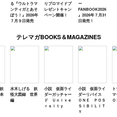
る『ウルトラマ
りブロマイドプ
ー
ンティガとあそ
レゼントキャン
FANBOOK2026
ぼう！』2026年
ペーン開催！
』2026年７月31
７月９日発売
日発売！
テレマガBOOKS＆MAGAZINES
妖
水木しげる 妖
小説 仮面ライ
小説 仮面ライ
ト
本
怪大図録 世界
ダーガッチャー
ダーリバイス
マ
編
ド Ｕｎｉｖｅ
ＯＮＥ ＰＯＳ
Ｏ
ｒｓｉｔｙ
ＳＩＢＩＬＩＴ
Ｙ