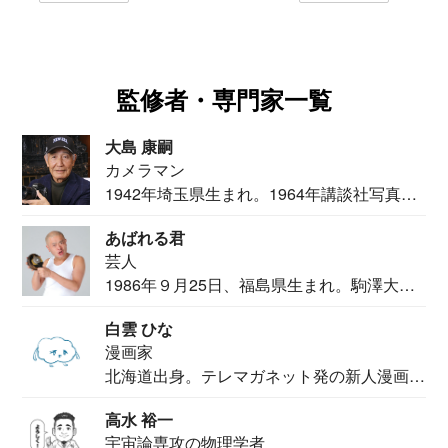
監修者・専門家一覧
大島 康嗣
カメラマン
1942年埼玉県生まれ。1964年講談社写真部
カメ...
あばれる君
芸人
1986年９月25日、福島県生まれ。駒澤大学
法学部...
白雲 ひな
漫画家
北海道出身。テレマガネット発の新人漫画
家。2020...
高水 裕一
宇宙論専攻の物理学者