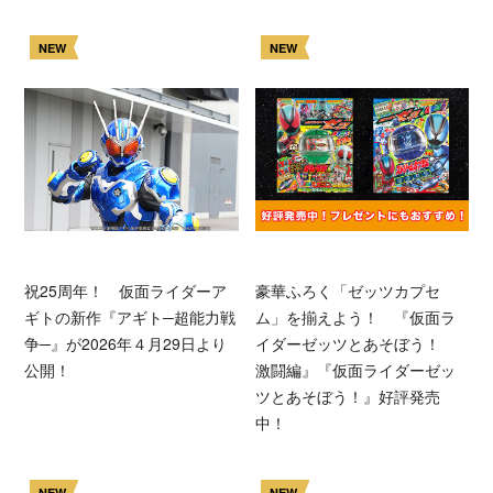
NEW
NEW
祝25周年！ 仮面ライダーア
豪華ふろく「ゼッツカプセ
ギトの新作『アギト─超能力戦
ム」を揃えよう！ 『仮面ラ
争─』が2026年４月29日より
イダーゼッツとあそぼう！
公開！
激闘編』『仮面ライダーゼッ
ツとあそぼう！』好評発売
中！
NEW
NEW