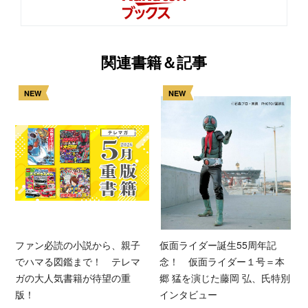
関連書籍＆記事
NEW
NEW
ファン必読の小説から、親子
仮面ライダー誕生55周年記
でハマる図鑑まで！ テレマ
念！ 仮面ライダー１号＝本
ガの大人気書籍が待望の重
郷 猛を演じた藤岡 弘、氏特別
版！
インタビュー