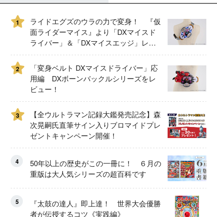
ライドエグズのウラの力で変身！ 『仮
1
面ライダーマイス』より「DXマイスド
ライバー」＆「DXマイスエッジ」レビ
ュー！
「変身ベルト DXマイスドライバー」応
2
用編 DXボーンバックルシリーズをレ
ビュー！
【全ウルトラマン記録大鑑発売記念】森
3
次晃嗣氏直筆サイン入りブロマイドプレ
ゼントキャンペーン開催！
4
50年以上の歴史がこの一冊に！ ６月の
重版は大人気シリーズの超百科です
5
『太鼓の達人』即上達！ 世界大会優勝
者が伝授するコツ《実践編》