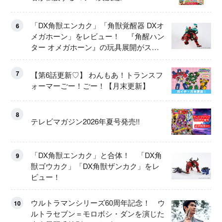
「DX角獣エンカク」「角獣覚醒器 DXオ
6
メガホーン」をレビュー！ 『角醒ハン
ター オメガホーン』の玩具展開がスタ
ート！
7
【第6話更新♡】 わんもあ！トランスフ
ォーマーごー！ごー！【月末更新】
8
テレビマガジン2026年夏号発売!!
「DX角獣エンカク」と合体！ 「DX角
9
獣ゴウカク」「DX角獣ザンカク」をレ
ビュー！
ウルトラマンシリーズ60周年記念！ ウ
10
ルトラセブン＝モロボシ・ダンを演じた