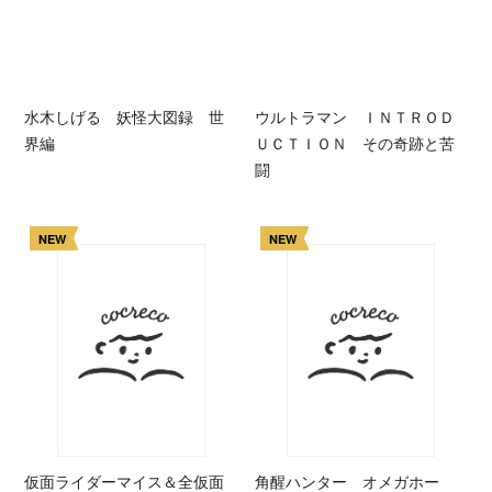
水木しげる 妖怪大図録 世
ウルトラマン ＩＮＴＲＯＤ
界編
ＵＣＴＩＯＮ その奇跡と苦
闘
NEW
NEW
仮面ライダーマイス＆全仮面
角醒ハンター オメガホー