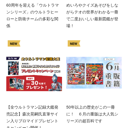
60周年を迎える「ウルトラマ
めいろやクイズあそびをしな
ンシリーズ」のウルトラヒー
がらテオの世界がわかる一冊
ローと防衛チームの多彩な関
で二度おいしい最新図鑑が登
係
場！
NEW
NEW
【全ウルトラマン記録大鑑発
50年以上の歴史がこの一冊
売記念】森次晃嗣氏直筆サイ
に！ ６月の重版は大人気シ
ン入りブロマイドプレゼント
リーズの超百科です
キャンペーン開催！