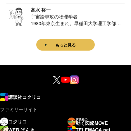
家。2020...
高水 裕一
宇宙論専攻の物理学者
1980年東京生まれ。早稲田大学理工学部物
理学科卒...
もっと見る
講談社コクリコ
ファミリーサイト
講談社の
コクリコ
動く図鑑MOVE
WEB げんき
TELEMAGA.net