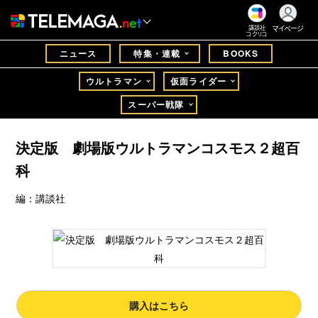
マイページ
講談社
コクリコ
ニュース
特集・連載
BOOKS
ウルトラマン
仮面ライダー
スーパー戦隊
決定版 劇場版ウルトラマンコスモス２超百
科
編：講談社
購入はこちら