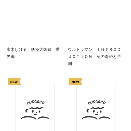
水木しげる 妖怪大図録 世
ウルトラマン ＩＮＴＲＯＤ
界編
ＵＣＴＩＯＮ その奇跡と苦
闘
NEW
NEW