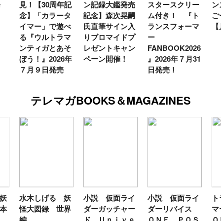
！【30周年記
ン記録大鑑発売
スタースクリー
ンスフォ
念】「カラータ
記念】森次晃嗣
ム付き！ 『ト
ごー！ご
イマー」で遊べ
氏直筆サイン入
ランスフォーマ
【月イチ
る『ウルトラマ
りブロマイドプ
ー
ンティガとあそ
レゼントキャン
FANBOOK2026
う！』2026年
ペーン開催！
』2026年７月31
７月９日発売
日発売！
テレマガBOOKS＆MAGAZINES
水木しげる 妖
小説 仮面ライ
小説 仮面ライ
トラン
怪大図録 世界
ダーガッチャー
ダーリバイス
マーＦ
編
ド Ｕｎｉｖｅ
ＯＮＥ ＰＯＳ
ＯＫ２