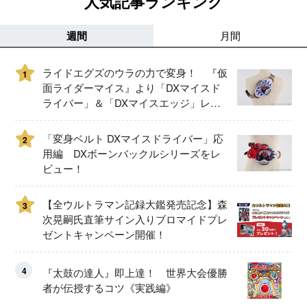
人気記事ランキング
週間
月間
ライドエグズのウラの力で変身！ 『仮
1
面ライダーマイス』より「DXマイスド
ライバー」＆「DXマイスエッジ」レビ
ュー！
「変身ベルト DXマイスドライバー」応
2
用編 DXボーンバックルシリーズをレ
ビュー！
【全ウルトラマン記録大鑑発売記念】森
3
次晃嗣氏直筆サイン入りブロマイドプレ
ゼントキャンペーン開催！
4
『太鼓の達人』即上達！ 世界大会優勝
者が伝授するコツ《実践編》