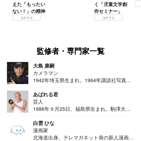
えた「もったい
く「児童文学創
コクリ
ない！」の精神
作セミナー」
コクリコ
コクリコ
監修者・専門家一覧
大島 康嗣
カメラマン
1942年埼玉県生まれ。1964年講談社写真部
カメ...
あばれる君
芸人
1986年９月25日、福島県生まれ。駒澤大学
法学部...
白雲 ひな
漫画家
北海道出身。テレマガネット発の新人漫画