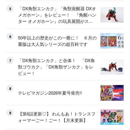
「DX角獣エンカク」「角獣覚醒器 DXオ
5
メガホーン」をレビュー！ 『角醒ハン
ター オメガホーン』の玩具展開がスタ
ート！
6
50年以上の歴史がこの一冊に！ ６月の
重版は大人気シリーズの超百科です
「DX角獣エンカク」と合体！ 「DX角
7
獣ゴウカク」「DX角獣ザンカク」をレ
ビュー！
8
テレビマガジン2026年夏号発売!!
9
【第6話更新♡】 わんもあ！トランスフ
ォーマーごー！ごー！【月末更新】