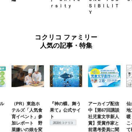
ｒｓｉｔｙ
ＳＩＢＩＬＩＴ
Ｙ
コクリコ ファミリー
人気の記事・特集
（PR）東急ホ
『神の蝶、舞う
アーカイブ配信
仙台の
テルズ「人気食
果て』公式サイ
中【第67回講談
地方で
育イベント」参
ト
社児童文学新人
暖？ 
加レポート 野
賞】受賞作家と
ころは
講談社コクリコ
菜嫌いの娘を変
前選考委員に聞
て検証