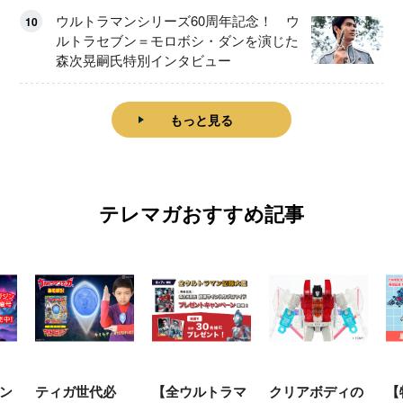
ウルトラマンシリーズ60周年記念！ ウ
10
ルトラセブン＝モロボシ・ダンを演じた
森次晃嗣氏特別インタビュー
もっと見る
テレマガおすすめ記事
ティガ世代必
【全ウルトラマ
クリアボディの
【特別編