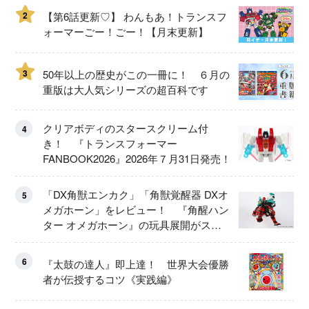
2
【第6話更新♡】 わんもあ！トランスフ
ォーマーごー！ごー！【月末更新】
3
50年以上の歴史がこの一冊に！ ６月の
重版は大人気シリーズの超百科です
クリアボディのスタースクリーム付
4
き！ 『トランスフォーマー
FANBOOK2026』2026年７月31日発売！
「DX角獣エンカク」「角獣覚醒器 DXオ
5
メガホーン」をレビュー！ 『角醒ハン
ター オメガホーン』の玩具展開がスタ
ート！
6
『太鼓の達人』即上達！ 世界大会優勝
者が伝授するコツ《実践編》