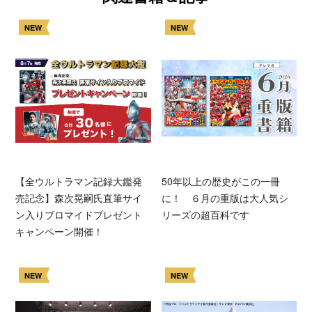
NEW
NEW
【全ウルトラマン記録大鑑発
50年以上の歴史がこの一冊
売記念】森次晃嗣氏直筆サイ
に！ ６月の重版は大人気シ
ン入りブロマイドプレゼント
リーズの超百科です
キャンペーン開催！
NEW
NEW