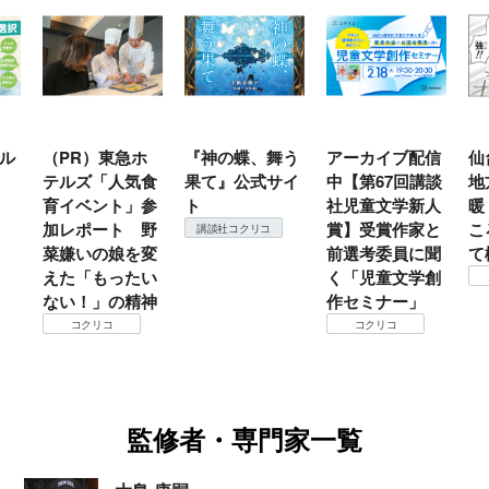
ル
（PR）東急ホ
『神の蝶、舞う
アーカイブ配信
仙
テルズ「人気食
果て』公式サイ
中【第67回講談
地
育イベント」参
ト
社児童文学新人
暖
加レポート 野
賞】受賞作家と
こ
講談社コクリコ
菜嫌いの娘を変
前選考委員に聞
て
えた「もったい
く「児童文学創
ない！」の精神
作セミナー」
コクリコ
コクリコ
監修者・専門家一覧