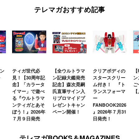
テレマガおすすめ記事
ン
ティガ世代必
【全ウルトラマ
クリアボディの
【
発
見！【30周年記
ン記録大鑑発売
スタースクリー
ン
念】「カラータ
記念】森次晃嗣
ム付き！ 『ト
ご
イマー」で遊べ
氏直筆サイン入
ランスフォーマ
【
る『ウルトラマ
りブロマイドプ
ー
ンティガとあそ
レゼントキャン
FANBOOK2026
ぼう！』2026年
ペーン開催！
』2026年７月31
７月９日発売
日発売！
テレマガBOOKS＆MAGAZINES