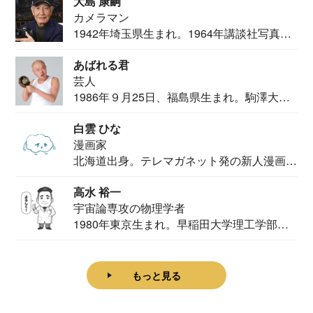
大島 康嗣
カメラマン
1942年埼玉県生まれ。1964年講談社写真部
カメ...
あばれる君
芸人
1986年９月25日、福島県生まれ。駒澤大学
法学部...
白雲 ひな
漫画家
北海道出身。テレマガネット発の新人漫画
家。2020...
高水 裕一
宇宙論専攻の物理学者
1980年東京生まれ。早稲田大学理工学部物
理学科卒...
もっと見る