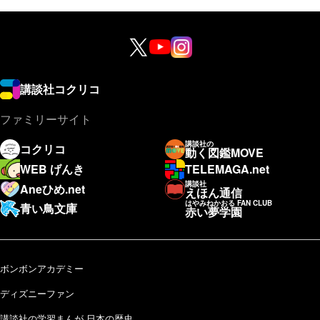
講談社コクリコ
ファミリーサイト
講談社の
コクリコ
動く図鑑MOVE
WEB げんき
TELEMAGA.net
講談社
Aneひめ.net
えほん通信
はやみねかおる FAN CLUB
青い鳥文庫
赤い夢学園
ボンボンアカデミー
ディズニーファン
講談社の学習まんが 日本の歴史