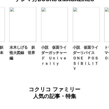
妖
水木しげる 妖
小説 仮面ライ
小説 仮面ライ
ト
本
怪大図録 世界
ダーガッチャー
ダーリバイス
マ
編
ド Ｕｎｉｖｅ
ＯＮＥ ＰＯＳ
Ｏ
ｒｓｉｔｙ
ＳＩＢＩＬＩＴ
Ｙ
コクリコ ファミリー
人気の記事・特集