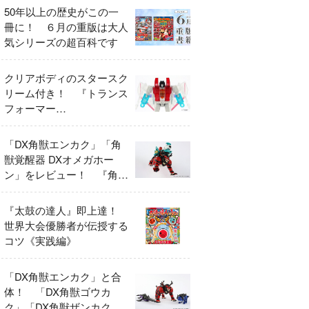
50年以上の歴史がこの一
冊に！ ６月の重版は大人
気シリーズの超百科です
クリアボディのスタースク
リーム付き！ 『トランス
フォーマー
FANBOOK2026』2026年
７月31日発売！
「DX角獣エンカク」「角
獣覚醒器 DXオメガホー
ン」をレビュー！ 『角醒
ハンター オメガホーン』
の玩具展開がスタート！
『太鼓の達人』即上達！
世界大会優勝者が伝授する
コツ《実践編》
「DX角獣エンカク」と合
体！ 「DX角獣ゴウカ
ク」「DX角獣ザンカク」