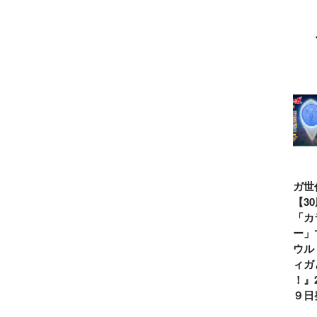
ウルトラマンシ
仮面ライダー誕
テレビマガジン
ティガ世
リーズ60周年記
生55周年記
2026年夏号発
見！【3
念！ ウルトラ
念！ 仮面ライ
売!!
念】「カ
セブン＝モロボ
ダー１号＝本郷
イマー」
シ・ダンを演じ
猛を演じた藤岡
る『ウル
た森次晃嗣氏特
弘、氏特別イン
ンティガ
別インタビュー
タビュー
ぼう！』2
７月９日