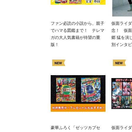
ファン必読の小説から、親子
仮面ライダ
でハマる図鑑まで！ テレマ
念！ 仮面
ガの大人気書籍が待望の重
郷 猛を演
版！
別インタビ
NEW
NEW
豪華ふろく「ゼッツカプセ
仮面ライダ