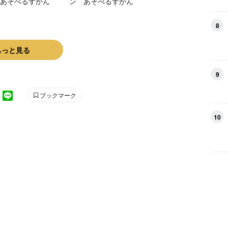
あそべるずかん
ン あそべるずかん
8
もっと見る
9
ブックマーク
10