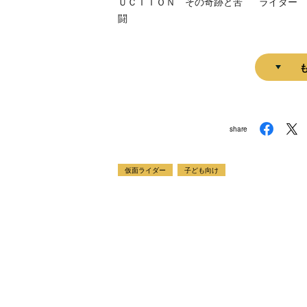
ＵＣＴＩＯＮ その奇跡と苦
ライダー 
闘
share
仮面ライダー
子ども向け