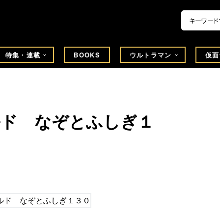
特集・連載
BOOKS
ウルトラマン
仮面
ルド なぞとふしぎ１