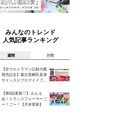
みんなのトレンド
人気記事ランキング
週間
月間
【全ウルトラマン記録大鑑
発売記念】森次晃嗣氏直筆
サイン入りブロマイドプレ
ゼントキャンペーン開催！
【第6話更新♡】 わんも
あ！トランスフォーマーご
ー！ごー！【月末更新】