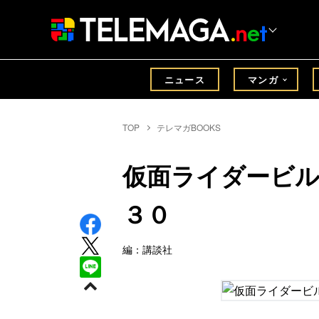
ニュース
マンガ
TOP
テレマガBOOKS
仮面ライダービ
３０
編：講談社