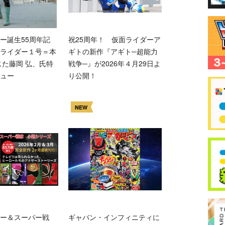
ー誕生55周年記
祝25周年！ 仮面ライダーア
ライダー１号＝本
ギトの新作『アギト─超能力
じた藤岡 弘、氏特
戦争─』が2026年４月29日よ
ュー
り公開！
NEW
ー＆スーパー戦
ギャバン・インフィニティに