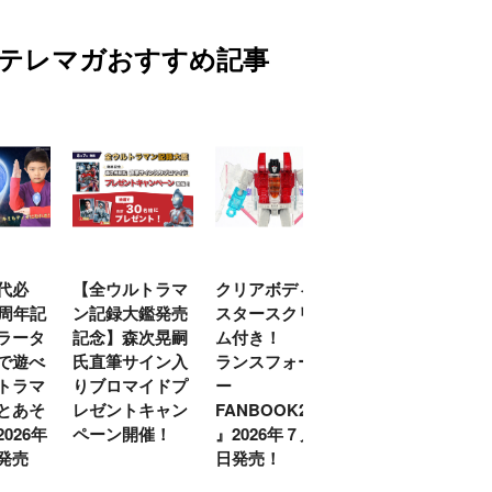
テレマガおすすめ記事
代必
【全ウルトラマ
クリアボディの
【特別編】トラ
0周年記
ン記録大鑑発売
スタースクリー
ンスフォーマー
ラータ
記念】森次晃嗣
ム付き！ 『ト
ごー！ごー！
で遊べ
氏直筆サイン入
ランスフォーマ
【月イチ更新】
トラマ
りブロマイドプ
ー
とあそ
レゼントキャン
FANBOOK2026
026年
ペーン開催！
』2026年７月31
発売
日発売！