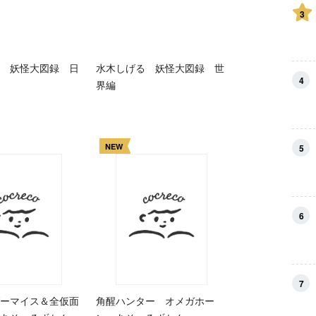
3
 妖怪大図録 日
水木しげる 妖怪大図録 世
4
界編
NEW
5
6
7
ーマイス＆全仮面
角醒ハンター オメガホー