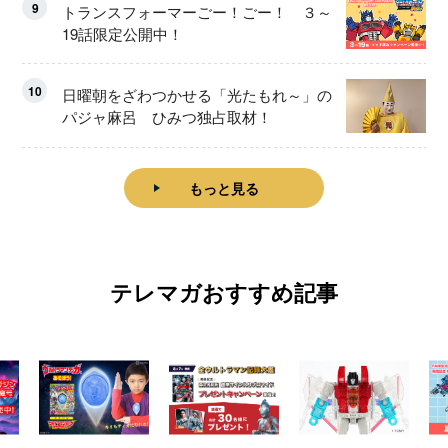
9
トランスフォーマーごー！ごー！ ３～
19話限定公開中！
10
日曜朝をざわつかせる「光たもれ～」の
パジャ麻呂 ひみつ独占取材！
もっと見る
テレマガおすすめ記事