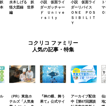
妖
水木しげる 妖
小説 仮面ライ
小説 仮面ライ
ト
本
怪大図録 世界
ダーガッチャー
ダーリバイス
マ
編
ド Ｕｎｉｖｅ
ＯＮＥ ＰＯＳ
Ｏ
ｒｓｉｔｙ
ＳＩＢＩＬＩＴ
Ｙ
コクリコ ファミリー
人気の記事・特集
ル
（PR）東急ホ
『神の蝶、舞う
アーカイブ配信
仙
テルズ「人気食
果て』公式サイ
中【第67回講談
地