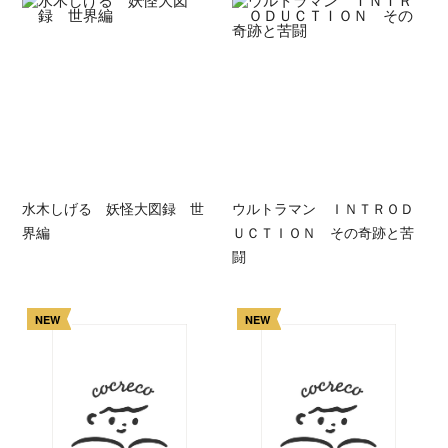
水木しげる 妖怪大図録 世
ウルトラマン ＩＮＴＲＯＤ
界編
ＵＣＴＩＯＮ その奇跡と苦
闘
NEW
NEW