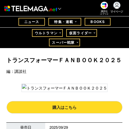
マイページ
講談社
コクリコ
ニュース
特集・連載
BOOKS
ウルトラマン
仮面ライダー
スーパー戦隊
トランスフォーマーＦＡＮＢＯＯＫ２０２５
編：講談社
購入はこちら
発売日
2025/09/29