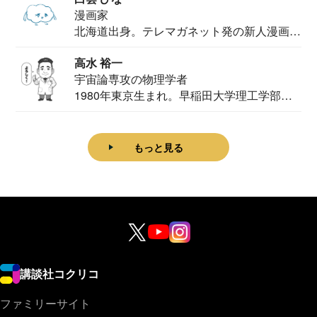
漫画家
北海道出身。テレマガネット発の新人漫画
家。2020...
高水 裕一
宇宙論専攻の物理学者
1980年東京生まれ。早稲田大学理工学部物
理学科卒...
もっと見る
講談社コクリコ
ファミリーサイト