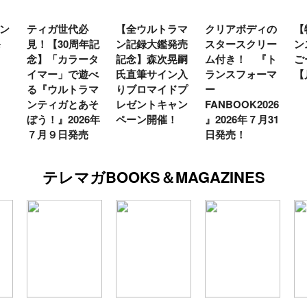
ン
ティガ世代必
【全ウルトラマ
クリアボディの
【
発
見！【30周年記
ン記録大鑑発売
スタースクリー
ン
念】「カラータ
記念】森次晃嗣
ム付き！ 『ト
ご
イマー」で遊べ
氏直筆サイン入
ランスフォーマ
【
る『ウルトラマ
りブロマイドプ
ー
ンティガとあそ
レゼントキャン
FANBOOK2026
ぼう！』2026年
ペーン開催！
』2026年７月31
７月９日発売
日発売！
テレマガBOOKS＆MAGAZINES