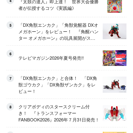
4
『太鼓の達人』即上達！ 世界大会優勝
者が伝授するコツ《実践編》
「DX角獣エンカク」「角獣覚醒器 DXオ
5
メガホーン」をレビュー！ 『角醒ハン
ター オメガホーン』の玩具展開がスタ
ート！
6
テレビマガジン2026年夏号発売!!
「DX角獣エンカク」と合体！ 「DX角
7
獣ゴウカク」「DX角獣ザンカク」をレ
ビュー！
クリアボディのスタースクリーム付
8
き！ 『トランスフォーマー
FANBOOK2026』2026年７月31日発売！