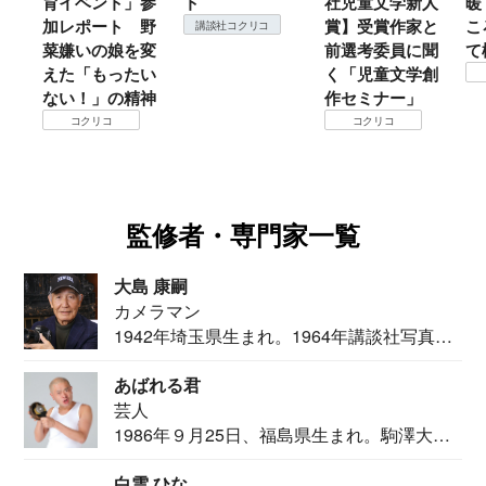
育イベント」参
ト
社児童文学新人
暖
加レポート 野
賞】受賞作家と
こ
講談社コクリコ
菜嫌いの娘を変
前選考委員に聞
て
えた「もったい
く「児童文学創
ない！」の精神
作セミナー」
コクリコ
コクリコ
監修者・専門家一覧
大島 康嗣
カメラマン
1942年埼玉県生まれ。1964年講談社写真部
カメ...
あばれる君
芸人
1986年９月25日、福島県生まれ。駒澤大学
法学部...
白雲 ひな