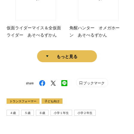
仮面ライダーマイス＆全仮面
角醒ハンター オメガホー
ライダー あそべるずかん
ン あそべるずかん
もっと見る
ブックマーク
share
トランスフォーマー
子ども向け
４歳
５歳
６歳
小学１年生
小学２年生