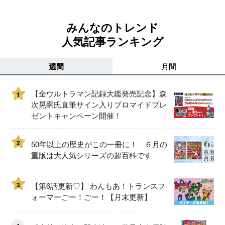
みんなのトレンド
人気記事ランキング
週間
月間
【全ウルトラマン記録大鑑発売記念】森
1
次晃嗣氏直筆サイン入りブロマイドプレ
ゼントキャンペーン開催！
2
50年以上の歴史がこの一冊に！ ６月の
重版は大人気シリーズの超百科です
3
【第6話更新♡】 わんもあ！トランスフ
ォーマーごー！ごー！【月末更新】