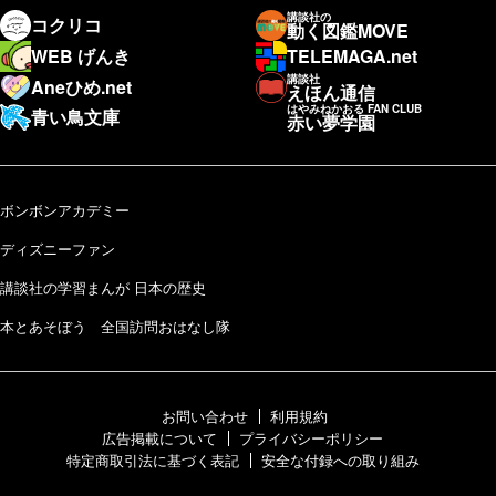
講談社の
コクリコ
動く図鑑MOVE
WEB げんき
TELEMAGA.net
講談社
Aneひめ.net
えほん通信
はやみねかおる FAN CLUB
青い鳥文庫
赤い夢学園
ボンボンアカデミー
ディズニーファン
講談社の学習まんが 日本の歴史
本とあそぼう 全国訪問おはなし隊
お問い合わせ
利用規約
広告掲載について
プライバシーポリシー
特定商取引法に基づく表記
安全な付録への取り組み