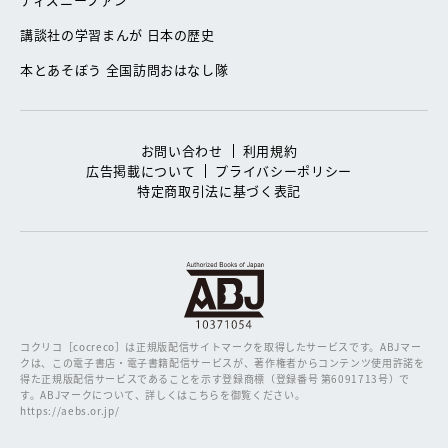
講談社の学習まんが 日本の歴史
本とあそぼう 全国訪問おはなし隊
お問い合わせ
利用規約
広告掲載について
プライバシーポリシー
特定商取引法に基づく表記
コクリコ［cocreco］は正規版配信サイトマークを取得したサービスです。
ABJマー
クは、この電子書店・電子書籍配信サービスが、著作権者からコンテンツ使用許諾を
得た正規版配信サービスであることを示す登録商標（登録番号 第6091713号）で
す。ABJマークについて、詳しくはこちらを御覧ください。
https://aebs.or.jp/