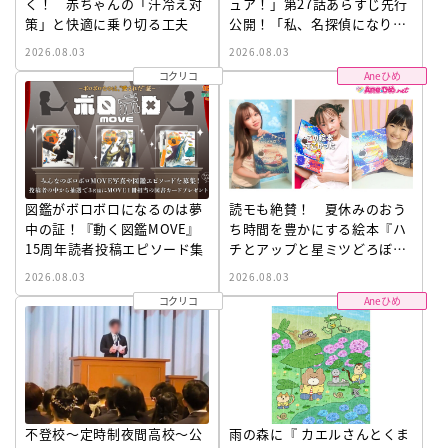
く！ 赤ちゃんの「汗冷え対
ュア！」第27話あらすじ先行
策」と快適に乗り切る工夫
公開！「私、名探偵になりま
した。」
2026.08.03
2026.08.03
コクリコ
Aneひめ
図鑑がボロボロになるのは夢
読モも絶賛！ 夏休みのおう
中の証！『動く図鑑MOVE』
ち時間を豊かにする絵本『ハ
15周年読者投稿エピソード集
チとアップと星ミツどろぼ
う』が子どもを虜にする理由
2026.08.03
2026.08.03
コクリコ
Aneひめ
不登校〜定時制夜間高校〜公
雨の森に『 カエルさんとくま