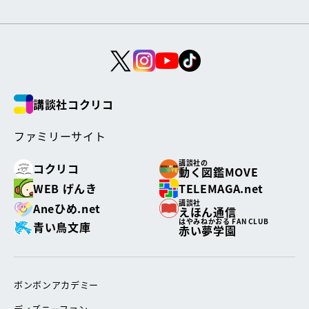
講談社コクリコ
ファミリーサイト
講談社の
コクリコ
動く図鑑MOVE
WEB げんき
TELEMAGA.net
講談社
Aneひめ.net
えほん通信
はやみねかおる FAN CLUB
青い鳥文庫
赤い夢学園
ボンボンアカデミー
ディズニーファン