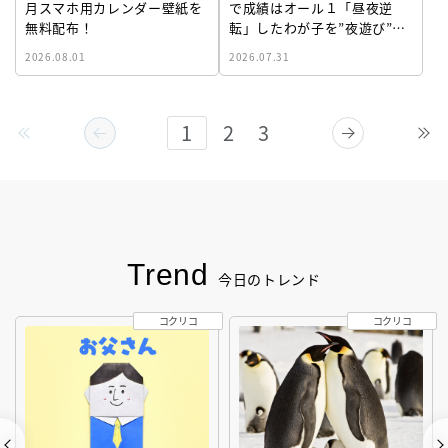
月スマホ用カレンダー壁紙を
で成績はオール１「昼夜逆
無料配布！
転」したわが子を”夜遊び”に
連れ出した母の気づき
2026.08.01
2026.07.31
1
2
3
Trend
今日のトレンド
コクリコ
コクリコ