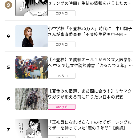
セリングの時間」生徒の情報をバラしたの
は…《第２話》
コクリコ
小中学校「不登校35万人」時代に 中川翔子
さんが審査委員長「不登校生動画甲子園
2026」が開催
コクリコ
【不登校】で成績オール１から公立大医学部
へ 中２で起立性調節障害「治るまで３年」の
診断 そのとき母は
コクリコ
【夏休みの宿題、まだ間に合う！】ミヤマク
ワガタが消える前に知りたい日本の異変
Aneひめ
「正社員になれば安心」のはずが…シングル
マザーを待っていた“魔の２年間”【前編】
コクリコ