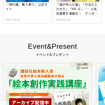
『神の蝶、舞う果て』公式サ
「竜が呼んだ娘」「ひなたと
イト
ひかり」「NO.６」……人気
児童書を漫画化！ マンガサ
イト『ビブリオシリウス』誕
2025.12.23
2025.03.28
生！
Event&Present
イベント&プレゼント
えほん通信