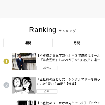
Ranking
ランキング
週間
月間
【不登校から医学部へ】中２で成績はオール
１「昼夜逆転」したわが子を”夜遊び”に連れ
出した母の気づき
コクリコ
「正社員の落とし穴」シングルマザーを待っ
ていた“魔の２年間”【後編】
コクリコ
【不登校のきっかけは先生でした】「カウン