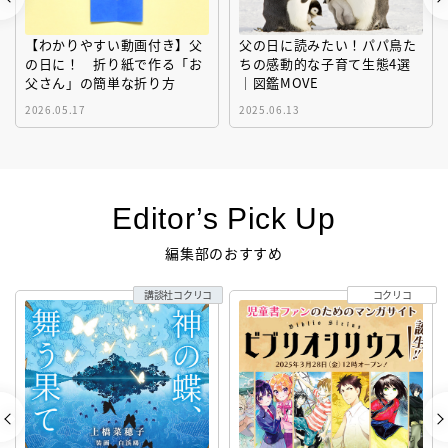
【わかりやすい動画付き】父
父の日に読みたい！パパ鳥た
の日に！ 折り紙で作る「お
ちの感動的な子育て生態4選
父さん」の簡単な折り方
｜図鑑MOVE
2026.05.17
2025.06.13
Editor’s Pick Up
編集部のおすすめ
講談社コクリコ
コクリコ