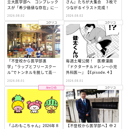
立大医学部へ コンプレック
さん』たちが大集合 ３枚で
スが「希少価値な存在」に変
つながるイラスト完成！
わった「浪人時代」
2026.08.02
2026.08.02
コクリコ
コクリコ
「不登校から医学部進
毎週土曜公開！ 医療漫画
学」“ラップとフリースクー
『ドクターチルドレン～小児
ル”でトンネルを脱して高校
外科医～』【Episode.４】
受験へ〔元野球少年の実話〕
2026.08.01
2026.08.01
Aneひめ
コクリコ
「ふわもこちゃん」2026年８
【不登校から医学部へ】中２