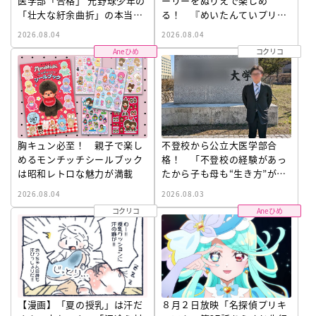
医学部「合格」 元野球少年の
ーリーをぬりえで楽しめ
「壮大な紆余曲折」の本当の
る！ 『めいたんていプリキ
価値とは
ュア！ おはなしドレスぬり
2026.08.04
2026.08.04
ええほん』発売
Aneひめ
コクリコ
胸キュン必至！ 親子で楽し
不登校から公立大医学部合
めるモンチッチシールブック
格！ 「不登校の経験があっ
は昭和レトロな魅力が満載
たから子も母も“生き方”が見
つかった」〔元野球少年の実
2026.08.04
2026.08.03
話〕
コクリコ
Aneひめ
【漫画】「夏の授乳」は汗だ
８月２日放映「名探偵プリキ