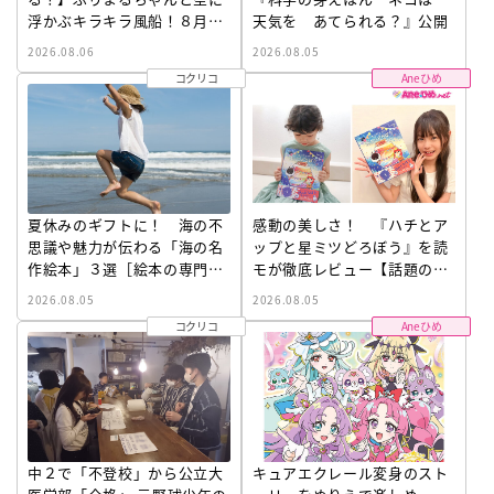
浮かぶキラキラ風船！８月６
天気を あてられる？』公開
日はバルーンの日
2026.08.06
2026.08.05
コクリコ
Aneひめ
夏休みのギフトに！ 海の不
感動の美しさ！ 『ハチとア
思議や魅力が伝わる「海の名
ップと星ミツどろぼう』を読
作絵本」３選［絵本の専門家
モが徹底レビュー【話題の絵
が選出］
本】
2026.08.05
2026.08.05
コクリコ
Aneひめ
中２で「不登校」から公立大
キュアエクレール変身のスト