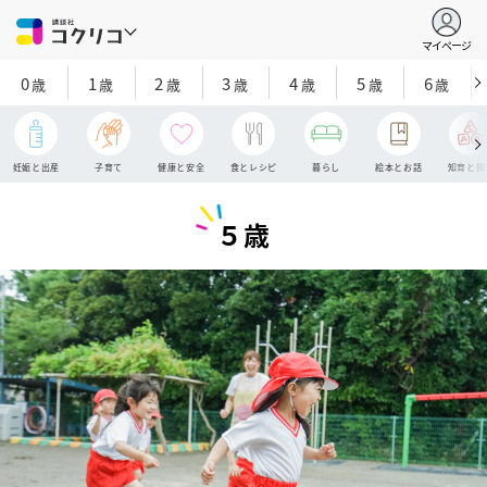
マイページ
0
1
2
3
4
5
6
歳
歳
歳
歳
歳
歳
歳
妊娠と出産
子育て
健康と安全
食とレシピ
暮らし
絵本とお話
知育と探
５歳