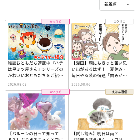
Aneひめ
コクリコ
雑誌おともだち連載中『ハチ
【漫画】親にもきっと苦い思
は星ミツ屋さん』シリーズの
い出があるはず！ 夏休み・
かわいいおともだちをご紹
毎日やる系の宿題「歯みがき
介！
カレンダー」をためてしまう
2026.08.07
2026.08.06
子どもとその結末
Aneひめ
えほん通信
【バルーンの日って知って
【試し読み】明日は雨？
る？】ぷりまるちゃんと空に
『科学の芽えほん ネコは