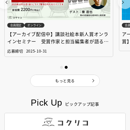
会員限定
オンライン
会
【アーカイブ配信中】講談社絵本新人賞オンラ
ア
インセミナー 受賞作家と担当編集者が語る
賞
「絵本創作実践講座」
作
応募締切
2025-10-31
もっと見る
Pick Up
ピックアップ記事