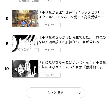
「不登校から医学部進学」“ラップとフリー
スクール”でトンネルを脱して高校受験へ
〔元野球少年の実話〕
コクリコ
【不登校のきっかけは先生でした】「意見の
ない人間は損する」担任の一言が苦しみに…
《第１話》
コクリコ
「死にたいなら死ねばいいじゃん！」不登校
の姉に浴びせてしまった言葉【番外編・後
編】
コクリコ
もっと見る