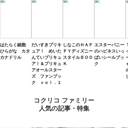
はたらく細胞
だいすきプリキ
しなこのＨＡＰ
エスターバニー
ひらがな カタ
ュア！ めいた
ＰＹディズニー
のハピネスいっ
カナドリル
んていプリキュ
スタイルＢＯＯ
ぱいシールブッ
ア！＆プリキュ
Ｋ
ク
アオールスター
ズ ファンブッ
ク ｖｏｌ．１
コクリコ ファミリー
人気の記事・特集