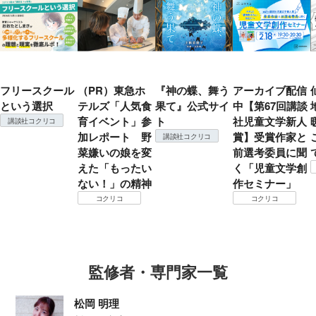
フリースクール
（PR）東急ホ
『神の蝶、舞う
アーカイブ配信
という選択
テルズ「人気食
果て』公式サイ
中【第67回講談
育イベント」参
ト
社児童文学新人
講談社コクリコ
加レポート 野
賞】受賞作家と
講談社コクリコ
菜嫌いの娘を変
前選考委員に聞
えた「もったい
く「児童文学創
ない！」の精神
作セミナー」
コクリコ
コクリコ
監修者・専門家一覧
松岡 明理