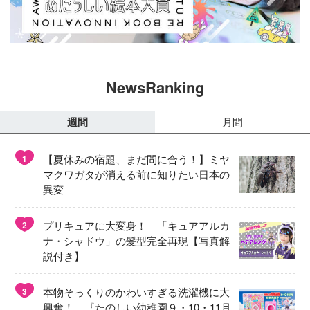
NewsRanking
週間
月間
【夏休みの宿題、まだ間に合う！】ミヤ
1
マクワガタが消える前に知りたい日本の
異変
プリキュアに大変身！ 「キュアアルカ
2
ナ・シャドウ」の髪型完全再現【写真解
説付き】
本物そっくりのかわいすぎる洗濯機に大
3
興奮！ 『たのしい幼稚園９・10・11月