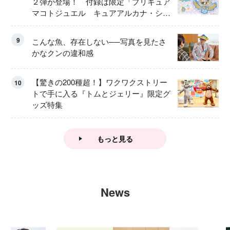
２弾が登場！ 付録は限定「プリキュア
マコトジュエル キュアアルカナ・シャ
ドウ アイスver.」 キュアエクレールを
大特集！
9
こんな魚、存在しない──写真を見たさ
かなクンの違和感
【驚きの200種超！】ワクワクストリー
10
トで手に入る『トムとジェリー』限定グ
ッズ特集
もっと見る
News