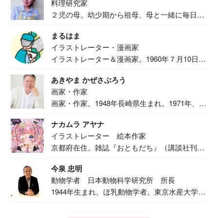
料理研究家
２児の母。幼少期から祖母、母と一緒に毎日の
食事作り...
まるはま
イラストレーター・漫画家
イラストレーター＆漫画家。1960年７月10日生
ま...
あきやま かぜさぶろう
画家・作家
画家・作家。1948年長崎県生まれ。1971年、
二...
ナカムラ アヤナ
イラストレーター 絵本作家
京都府在住。雑誌『おともだち』（講談社刊）
で『おし...
今泉 忠明
動物学者 日本動物科学研究所 所長
1944年生まれ。ほ乳動物学者。東京水産大学卒
業後...