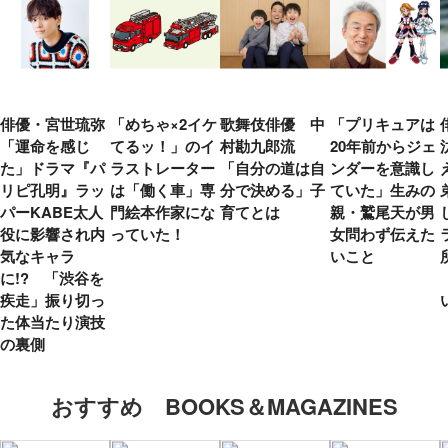
俳優・宮世琉弥
「めちゃ×2イケ
歌舞伎俳優 中
「プリキュアは
「運命を感じ
てるッ！」のイ
村勘九郎流
20年前からジェ
た」ドラマ『パ
ラストレーター
「自分の道は自
ンダーを意識し
リピ孔明』ラッ
は「働く車」専
分で決める」子
ていた」生みの
パーKABE太人
門絵本作家にな
育てとは
親・鷲尾天が男
役に影響され内
っていた！
女問わず伝えた
気なキャラ
いこと
に!? 「渋谷を
疾走」振り切っ
た体当たり演技
の裏側
おすすめ BOOKS＆MAGAZINES