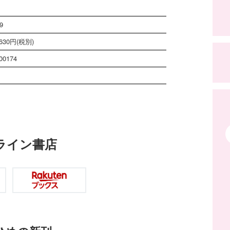
9
30円(税別)
00174
ライン書店