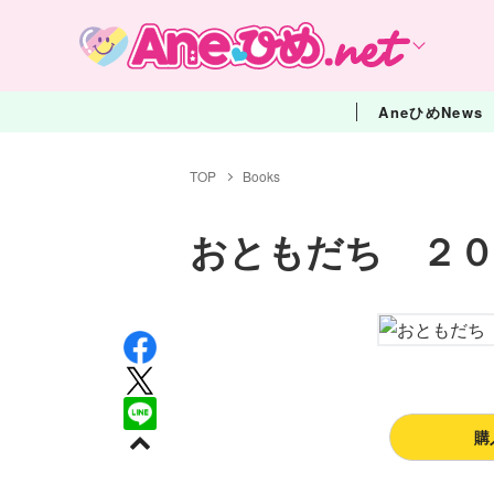
AneひめNews
TOP
Books
おともだち ２０
購