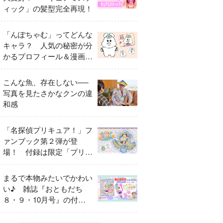
ィック」の髪型完全再現！
「んぽちゃむ」ってどんな
キャラ？ 人気の秘密が分
かるプロフィール＆漫画ま
とめ
こんな魚、存在しない──
写真を見たさかなクンの違
和感
「名探偵プリキュア！」フ
ァンブック第２弾が登
場！ 付録は限定「プリキ
ュアマコトジュエル キュ
アアルカナ・シャドウ ア
まるで本物みたいでかわい
イスver.」 キュアエクレ
い♪ 雑誌『おともだち
ールを大特集！
８・９・10月号』の付録
は『サーティワン アイス
クリームやさん』