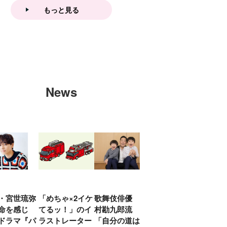
もっと見る
News
・宮世琉弥
「めちゃ×2イケ
歌舞伎俳優 中
「プリキュアは
俳優
命を感じ
てるッ！」のイ
村勘九郎流
20年前からジェ
汰「
ドラマ『パ
ラストレーター
「自分の道は自
ンダーを意識し
える