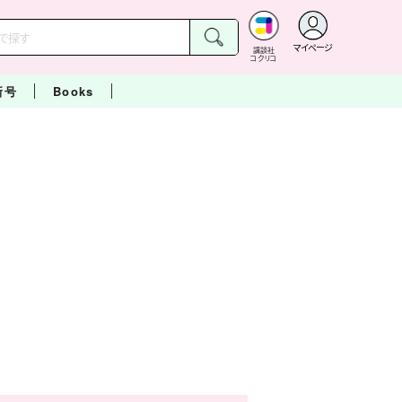
マイページ
講談社
コクリコ
新号
Books