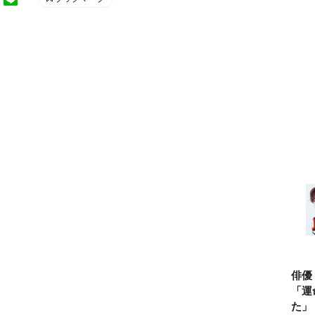
俳優
「運
た」