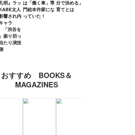
孔明』ラッ
は「働く車」専
分で決める」子
ていた」生みの
弟み
KABE太人
門絵本作家にな
育てとは
親・鷲尾天が男
したひ
影響され内
っていた！
女問わず伝えた
ラマ
キャラ
いこと
所』
? 「渋谷を
「お
」振り切っ
い」
当たり演技
側
おすすめ BOOKS＆
MAGAZINES