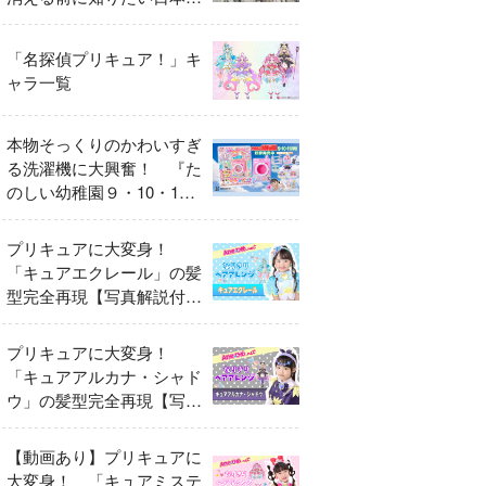
異変
「名探偵プリキュア！」キ
ャラ一覧
本物そっくりのかわいすぎ
る洗濯機に大興奮！ 『た
のしい幼稚園９・10・11
月号』だけのオリジナル付
録「プリキュア くるくる
プリキュアに大変身！
せんたくき」
「キュアエクレール」の髪
型完全再現【写真解説付
き】
プリキュアに大変身！
「キュアアルカナ・シャド
ウ」の髪型完全再現【写真
解説付き】
【動画あり】プリキュアに
大変身！ 「キュアミステ