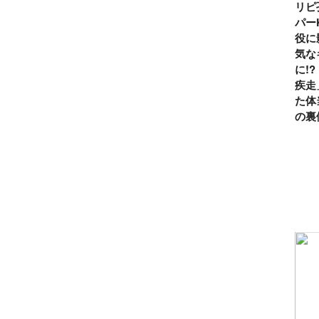
リピ
パー
役に
気な
に!
疾走
た体
の裏