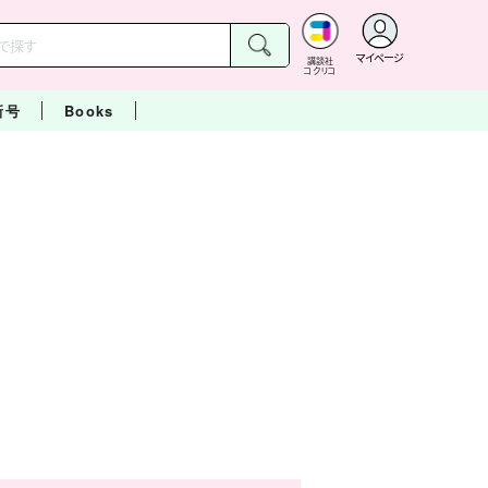
マイページ
講談社
コクリコ
新号
Books