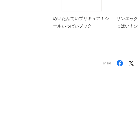
めいたんていプリキュア！シ
サンエック
ールいっぱいブック
っぱい！シ
share