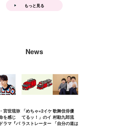
もっと見る
News
・宮世琉弥
「めちゃ×2イケ
歌舞伎俳優 中
「プリキュアは
俳優
命を感じ
てるッ！」のイ
村勘九郎流
20年前からジェ
汰「
ドラマ『パ
ラストレーター
「自分の道は自
ンダーを意識し
える