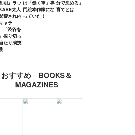
孔明』ラッ
は「働く車」専
分で決める」子
ていた」生みの
弟み
KABE太人
門絵本作家にな
育てとは
親・鷲尾天が男
したひ
影響され内
っていた！
女問わず伝えた
ラマ
キャラ
いこと
所』
? 「渋谷を
「お
」振り切っ
い」
当たり演技
側
おすすめ BOOKS＆
MAGAZINES