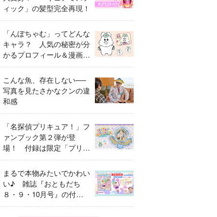
ィック」の髪型完全再現！
「んぽちゃむ」ってどんな
キャラ？ 人気の秘密が分
かるプロフィール＆漫画ま
とめ
こんな魚、存在しない──
写真を見たさかなクンの違
和感
「名探偵プリキュア！」フ
ァンブック第２弾が登
場！ 付録は限定「プリキ
ュアマコトジュエル キュ
アアルカナ・シャドウ ア
まるで本物みたいでかわい
イスver.」 キュアエクレ
い♪ 雑誌『おともだち
ールを大特集！
８・９・10月号』の付録
は『サーティワン アイス
クリームやさん』