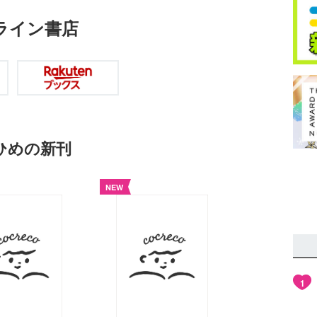
ライン書店
eひめの新刊
NEW
1