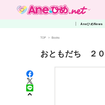
AneひめNews
TOP
Books
おともだち ２０