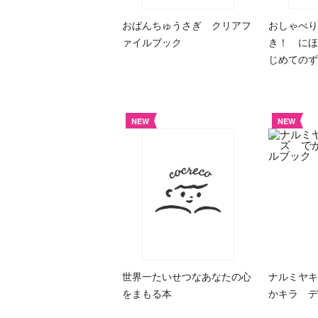
おぱんちゅうさぎ クリアフ
おしゃべり
ァイルブック
き！ にほ
じめての
NEW
NEW
世界一たいせつなあなたの心
ナルミヤキ
をまもる本
かキラ デ