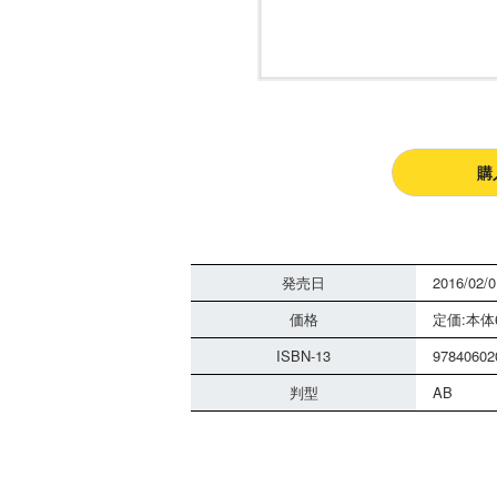
購
発売日
2016/02/0
価格
定価:本体6
ISBN-13
97840602
判型
AB