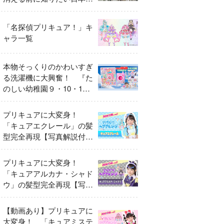
異変
「名探偵プリキュア！」キ
ャラ一覧
本物そっくりのかわいすぎ
る洗濯機に大興奮！ 『た
のしい幼稚園９・10・11
月号』だけのオリジナル付
録「プリキュア くるくる
プリキュアに大変身！
せんたくき」
「キュアエクレール」の髪
型完全再現【写真解説付
き】
プリキュアに大変身！
「キュアアルカナ・シャド
ウ」の髪型完全再現【写真
解説付き】
【動画あり】プリキュアに
大変身！ 「キュアミステ