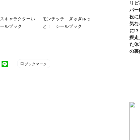
リピ
パー
役に
スキャラクターい
モンチッチ ぎゅぎゅっ
気な
ールブック
と！ シールブック
に!
疾走
た体
の裏
ブックマーク