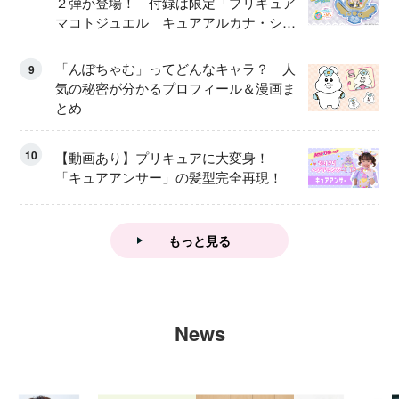
２弾が登場！ 付録は限定「プリキュア
マコトジュエル キュアアルカナ・シャ
ドウ アイスver.」 キュアエクレールを
大特集！
「んぽちゃむ」ってどんなキャラ？ 人
9
気の秘密が分かるプロフィール＆漫画ま
とめ
10
【動画あり】プリキュアに大変身！
「キュアアンサー」の髪型完全再現！
もっと見る
News