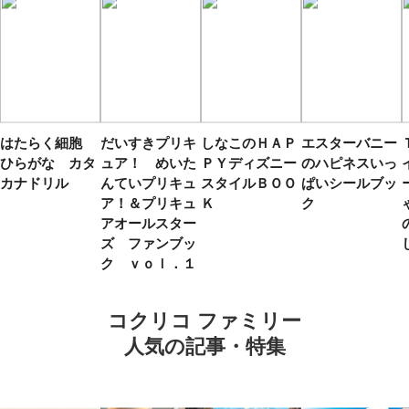
はたらく細胞
だいすきプリキ
しなこのＨＡＰ
エスターバニー
ひらがな カタ
ュア！ めいた
ＰＹディズニー
のハピネスいっ
カナドリル
んていプリキュ
スタイルＢＯＯ
ぱいシールブッ
ア！＆プリキュ
Ｋ
ク
アオールスター
ズ ファンブッ
ク ｖｏｌ．１
コクリコ ファミリー
人気の記事・特集