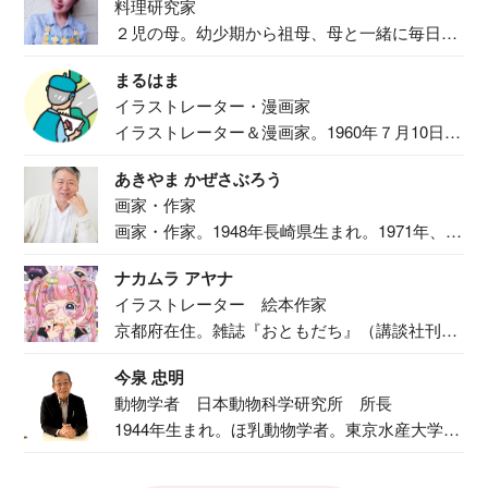
料理研究家
２児の母。幼少期から祖母、母と一緒に毎日の
食事作り...
まるはま
イラストレーター・漫画家
イラストレーター＆漫画家。1960年７月10日生
ま...
あきやま かぜさぶろう
画家・作家
画家・作家。1948年長崎県生まれ。1971年、
二...
ナカムラ アヤナ
イラストレーター 絵本作家
京都府在住。雑誌『おともだち』（講談社刊）
で『おし...
今泉 忠明
動物学者 日本動物科学研究所 所長
1944年生まれ。ほ乳動物学者。東京水産大学卒
業後...