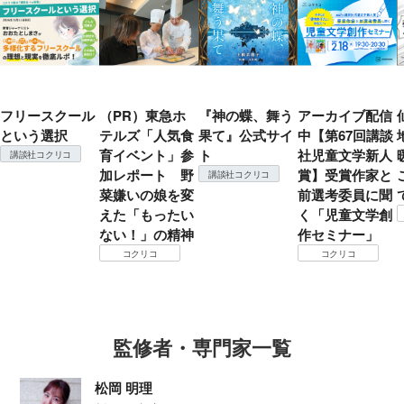
フリースクール
（PR）東急ホ
『神の蝶、舞う
アーカイブ配信
という選択
テルズ「人気食
果て』公式サイ
中【第67回講談
育イベント」参
ト
社児童文学新人
講談社コクリコ
加レポート 野
賞】受賞作家と
講談社コクリコ
菜嫌いの娘を変
前選考委員に聞
えた「もったい
く「児童文学創
ない！」の精神
作セミナー」
コクリコ
コクリコ
監修者・専門家一覧
松岡 明理