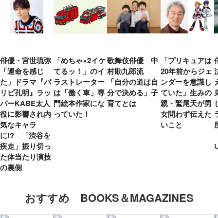
俳優・宮世琉弥
「めちゃ×2イケ
歌舞伎俳優 中
「プリキュアは
「運命を感じ
てるッ！」のイ
村勘九郎流
20年前からジェ
た」ドラマ『パ
ラストレーター
「自分の道は自
ンダーを意識し
リピ孔明』ラッ
は「働く車」専
分で決める」子
ていた」生みの
パーKABE太人
門絵本作家にな
育てとは
親・鷲尾天が男
役に影響され内
っていた！
女問わず伝えた
気なキャラ
いこと
に!? 「渋谷を
疾走」振り切っ
た体当たり演技
の裏側
おすすめ BOOKS＆MAGAZINES