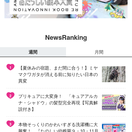
NewsRanking
週間
月間
【夏休みの宿題、まだ間に合う！】ミヤ
1
マクワガタが消える前に知りたい日本の
異変
プリキュアに大変身！ 「キュアアルカ
2
ナ・シャドウ」の髪型完全再現【写真解
説付き】
本物そっくりのかわいすぎる洗濯機に大
3
興奮！ 『たのしい幼稚園９・10・11月