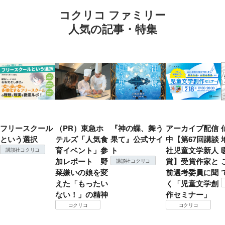
コクリコ ファミリー
人気の記事・特集
フリースクール
（PR）東急ホ
『神の蝶、舞う
アーカイブ配信
という選択
テルズ「人気食
果て』公式サイ
中【第67回講談
育イベント」参
ト
社児童文学新人
講談社コクリコ
加レポート 野
賞】受賞作家と
講談社コクリコ
菜嫌いの娘を変
前選考委員に聞
えた「もったい
く「児童文学創
ない！」の精神
作セミナー」
コクリコ
コクリコ