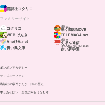
講談社コクリコ
ファミリーサイト
講談社の
コクリコ
動く図鑑MOVE
WEB げんき
TELEMAGA.net
講談社
Aneひめ.net
えほん通信
はやみねかおる FAN CLUB
青い鳥文庫
赤い夢学園
ボンボンアカデミー
ディズニーファン
講談社の学習まんが 日本の歴史
本とあそぼう 全国訪問おはなし隊