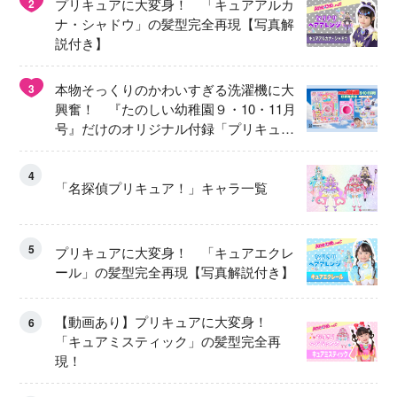
プリキュアに大変身！ 「キュアアルカ
2
ナ・シャドウ」の髪型完全再現【写真解
説付き】
本物そっくりのかわいすぎる洗濯機に大
3
興奮！ 『たのしい幼稚園９・10・11月
号』だけのオリジナル付録「プリキュ
ア くるくるせんたくき」
4
「名探偵プリキュア！」キャラ一覧
5
プリキュアに大変身！ 「キュアエクレ
ール」の髪型完全再現【写真解説付き】
【動画あり】プリキュアに大変身！
6
「キュアミスティック」の髪型完全再
現！