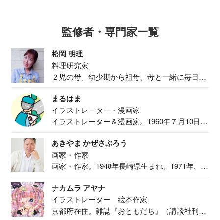
監修者・専門家一覧
松岡 明理
料理研究家
２児の母。幼少期から祖母、母と一緒に毎日の
食事作り...
まるはま
イラストレーター・漫画家
イラストレーター＆漫画家。1960年７月10日生
ま...
あきやま かぜさぶろう
画家・作家
画家・作家。1948年長崎県生まれ。1971年、
二...
ナカムラ アヤナ
イラストレーター 絵本作家
京都府在住。雑誌『おともだち』（講談社刊）