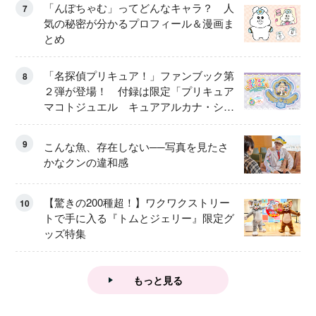
「んぽちゃむ」ってどんなキャラ？ 人
7
気の秘密が分かるプロフィール＆漫画ま
とめ
「名探偵プリキュア！」ファンブック第
8
２弾が登場！ 付録は限定「プリキュア
マコトジュエル キュアアルカナ・シャ
ドウ アイスver.」 キュアエクレールを
大特集！
9
こんな魚、存在しない──写真を見たさ
かなクンの違和感
【驚きの200種超！】ワクワクストリー
10
トで手に入る『トムとジェリー』限定グ
ッズ特集
もっと見る