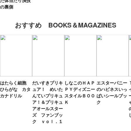
た体当たり演技
の裏側
おすすめ BOOKS＆MAGAZINES
はたらく細胞
だいすきプリキ
しなこのＨＡＰ
エスターバニー
ひらがな カタ
ュア！ めいた
ＰＹディズニー
のハピネスいっ
カナドリル
んていプリキュ
スタイルＢＯＯ
ぱいシールブッ
ア！＆プリキュ
Ｋ
ク
アオールスター
ズ ファンブッ
ク ｖｏｌ．１