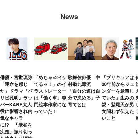
News
俳優・宮世琉弥
「めちゃ×2イケ
歌舞伎俳優 中
「プリキュアは
「運命を感じ
てるッ！」のイ
村勘九郎流
20年前からジェ
た」ドラマ『パ
ラストレーター
「自分の道は自
ンダーを意識し
リピ孔明』ラッ
は「働く車」専
分で決める」子
ていた」生みの
パーKABE太人
門絵本作家にな
育てとは
親・鷲尾天が男
役に影響され内
っていた！
女問わず伝えた
気なキャラ
いこと
に!? 「渋谷を
疾走」振り切っ