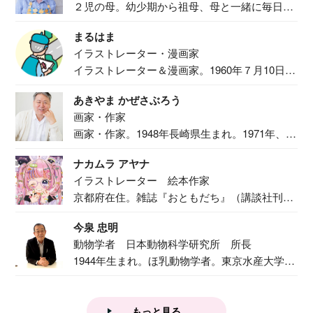
２児の母。幼少期から祖母、母と一緒に毎日の
食事作り...
まるはま
イラストレーター・漫画家
イラストレーター＆漫画家。1960年７月10日生
ま...
あきやま かぜさぶろう
画家・作家
画家・作家。1948年長崎県生まれ。1971年、
二...
ナカムラ アヤナ
イラストレーター 絵本作家
京都府在住。雑誌『おともだち』（講談社刊）
で『おし...
今泉 忠明
動物学者 日本動物科学研究所 所長
1944年生まれ。ほ乳動物学者。東京水産大学卒
業後...
もっと見る