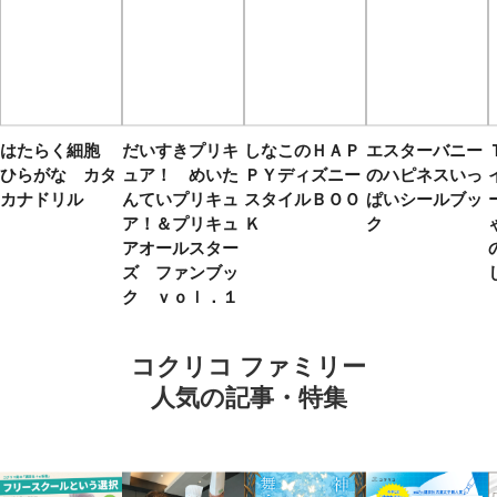
はたらく細胞
だいすきプリキ
しなこのＨＡＰ
エスターバニー
ひらがな カタ
ュア！ めいた
ＰＹディズニー
のハピネスいっ
カナドリル
んていプリキュ
スタイルＢＯＯ
ぱいシールブッ
ア！＆プリキュ
Ｋ
ク
アオールスター
ズ ファンブッ
ク ｖｏｌ．１
コクリコ ファミリー
人気の記事・特集