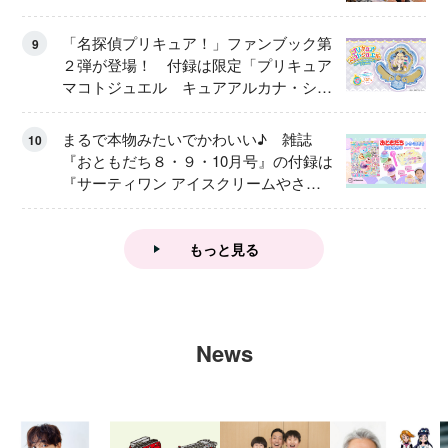
「名探偵プリキュア！」ファンブック第
9
２弾が登場！ 付録は限定「プリキュア
マコトジュエル キュアアルカナ・シャ
ドウ アイスver.」 キュアエクレールを
大特集！
まるで本物みたいでかわいい♪ 雑誌
10
『おともだち８・９・10月号』の付録は
『サーティワン アイスクリームやさ
ん』
もっと見る
News