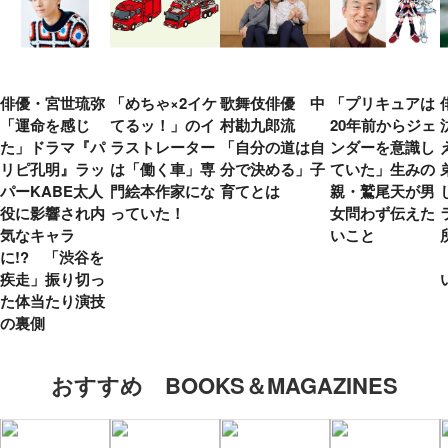
俳優・宮世琉弥
「めちゃ×2イケ
歌舞伎俳優 中
「プリキュアは
「運命を感じ
てるッ！」のイ
村勘九郎流
20年前からジェ
た」ドラマ『パ
ラストレーター
「自分の道は自
ンダーを意識し
リピ孔明』ラッ
は「働く車」専
分で決める」子
ていた」生みの
パーKABE太人
門絵本作家にな
育てとは
親・鷲尾天が男
役に影響され内
っていた！
女問わず伝えた
気なキャラ
いこと
に!? 「渋谷を
疾走」振り切っ
た体当たり演技
の裏側
おすすめ BOOKS＆MAGAZINES