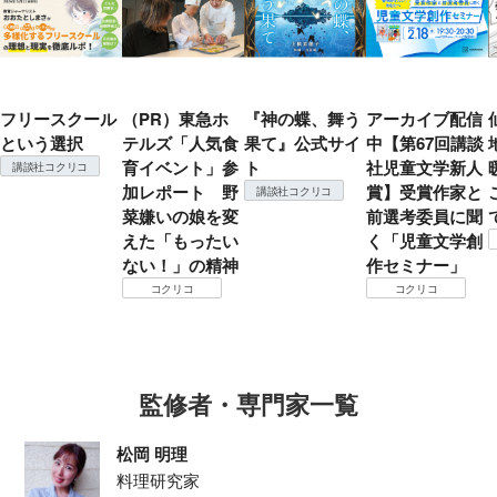
フリースクール
（PR）東急ホ
『神の蝶、舞う
アーカイブ配信
という選択
テルズ「人気食
果て』公式サイ
中【第67回講談
育イベント」参
ト
社児童文学新人
講談社コクリコ
加レポート 野
賞】受賞作家と
講談社コクリコ
菜嫌いの娘を変
前選考委員に聞
えた「もったい
く「児童文学創
ない！」の精神
作セミナー」
コクリコ
コクリコ
監修者・専門家一覧
松岡 明理
料理研究家