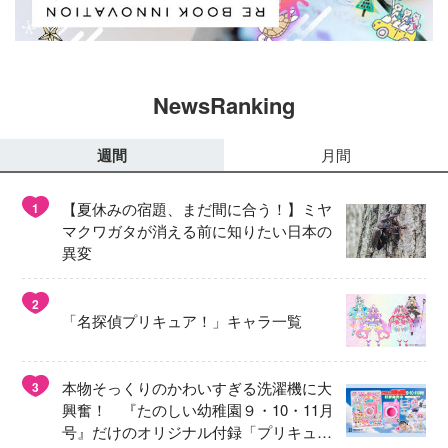
NewsRanking
週間
月間
【夏休みの宿題、まだ間に合う！】ミヤ
1
マクワガタが消える前に知りたい日本の
異変
2
「名探偵プリキュア！」キャラ一覧
本物そっくりのかわいすぎる洗濯機に大
3
興奮！ 『たのしい幼稚園９・10・11月
号』だけのオリジナル付録「プリキュ