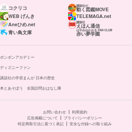
講談社の
コクリコ
動く図鑑MOVE
WEB げんき
TELEMAGA.net
講談社
Aneひめ.net
えほん通信
はやみねかおる FAN CLUB
青い鳥文庫
赤い夢学園
ボンボンアカデミー
ディズニーファン
講談社の学習まんが 日本の歴史
本とあそぼう 全国訪問おはなし隊
お問い合わせ
利用規約
広告掲載について
プライバシーポリシー
特定商取引法に基づく表記
安全な付録への取り組み