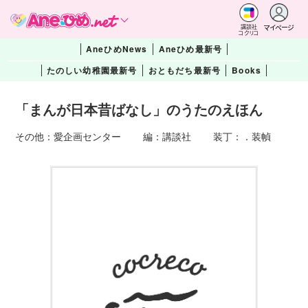
マイページ
講談社
コクリコ
AneひめNews
Aneひめ最新号
たのしい幼稚園最新号
おともだち最新号
Books
「まんが日本昔ばなし」のうたのえほん
その他：愛企画センター 編：講談社 装丁：．装幀