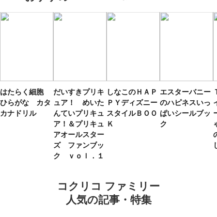
はたらく細胞
だいすきプリキ
しなこのＨＡＰ
エスターバニー
ひらがな カタ
ュア！ めいた
ＰＹディズニー
のハピネスいっ
カナドリル
んていプリキュ
スタイルＢＯＯ
ぱいシールブッ
ア！＆プリキュ
Ｋ
ク
アオールスター
ズ ファンブッ
ク ｖｏｌ．１
コクリコ ファミリー
人気の記事・特集