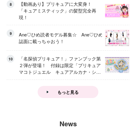
【動画あり】プリキュアに大変身！
8
「キュアミスティック」の髪型完全再
現！
9
Ane♡ひめ読者モデル募集☆ Ane♡ひめ
誌面に載っちゃおう！
「名探偵プリキュア！」ファンブック第
10
２弾が登場！ 付録は限定「プリキュア
マコトジュエル キュアアルカナ・シャ
ドウ アイスver.」 キュアエクレールを
大特集！
もっと見る
News