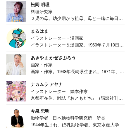
松岡 明理
料理研究家
２児の母。幼少期から祖母、母と一緒に毎日の
食事作り...
まるはま
イラストレーター・漫画家
イラストレーター＆漫画家。1960年７月10日生
ま...
あきやま かぜさぶろう
画家・作家
画家・作家。1948年長崎県生まれ。1971年、
二...
ナカムラ アヤナ
イラストレーター 絵本作家
京都府在住。雑誌『おともだち』（講談社刊）
で『おし...
今泉 忠明
動物学者 日本動物科学研究所 所長
1944年生まれ。ほ乳動物学者。東京水産大学卒