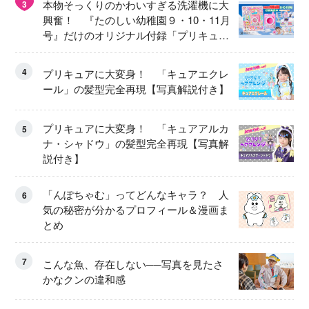
本物そっくりのかわいすぎる洗濯機に大
3
興奮！ 『たのしい幼稚園９・10・11月
号』だけのオリジナル付録「プリキュ
ア くるくるせんたくき」
4
プリキュアに大変身！ 「キュアエクレ
ール」の髪型完全再現【写真解説付き】
プリキュアに大変身！ 「キュアアルカ
5
ナ・シャドウ」の髪型完全再現【写真解
説付き】
「んぽちゃむ」ってどんなキャラ？ 人
6
気の秘密が分かるプロフィール＆漫画ま
とめ
7
こんな魚、存在しない──写真を見たさ
かなクンの違和感