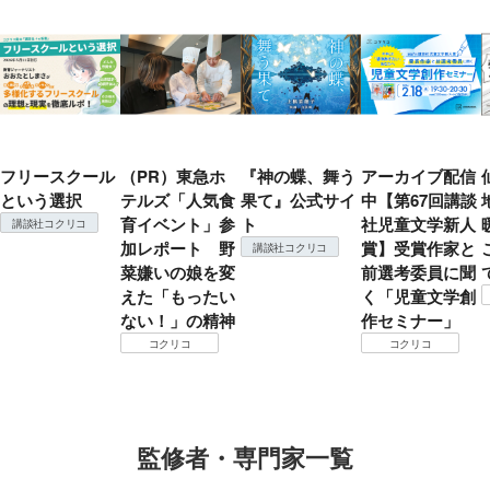
フリースクール
（PR）東急ホ
『神の蝶、舞う
アーカイブ配信
という選択
テルズ「人気食
果て』公式サイ
中【第67回講談
育イベント」参
ト
社児童文学新人
講談社コクリコ
加レポート 野
賞】受賞作家と
講談社コクリコ
菜嫌いの娘を変
前選考委員に聞
えた「もったい
く「児童文学創
ない！」の精神
作セミナー」
コクリコ
コクリコ
監修者・専門家一覧