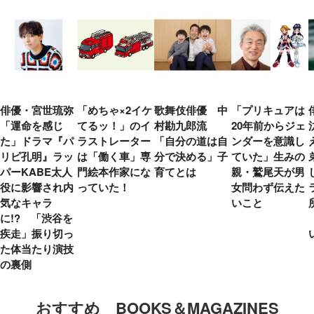
俳優・宮世琉弥
「めちゃ×2イケ
歌舞伎俳優 中
「プリキュアは
「運命を感じ
てるッ！」のイ
村勘九郎流
20年前からジェ
た」ドラマ『パ
ラストレーター
「自分の道は自
ンダーを意識し
リピ孔明』ラッ
は「働く車」専
分で決める」子
ていた」生みの
パーKABE太人
門絵本作家にな
育てとは
親・鷲尾天が男
役に影響され内
っていた！
女問わず伝えた
気なキャラ
いこと
に!? 「渋谷を
疾走」振り切っ
た体当たり演技
の裏側
おすすめ BOOKS＆MAGAZINES