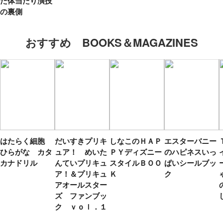
た体当たり演技
の裏側
おすすめ BOOKS＆MAGAZINES
はたらく細胞
だいすきプリキ
しなこのＨＡＰ
エスターバニー
ひらがな カタ
ュア！ めいた
ＰＹディズニー
のハピネスいっ
カナドリル
んていプリキュ
スタイルＢＯＯ
ぱいシールブッ
ア！＆プリキュ
Ｋ
ク
アオールスター
ズ ファンブッ
ク ｖｏｌ．１