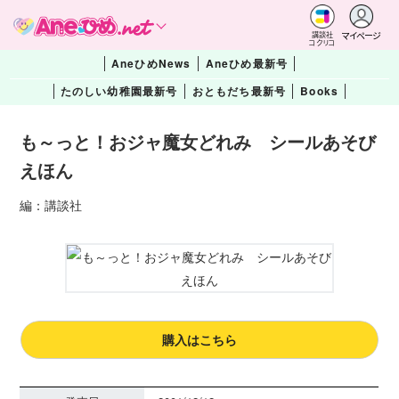
マイページ
講談社
コクリコ
AneひめNews
Aneひめ最新号
たのしい幼稚園最新号
おともだち最新号
Books
も～っと！おジャ魔女どれみ シールあそび
えほん
編：講談社
購入はこちら