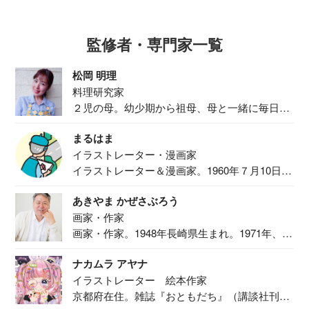
監修者・専門家一覧
松岡 明理
料理研究家
２児の母。幼少期から祖母、母と一緒に毎日の
食事作り...
まるはま
イラストレーター・漫画家
イラストレーター＆漫画家。1960年７月10日生
ま...
あきやま かぜさぶろう
画家・作家
画家・作家。1948年長崎県生まれ。1971年、
二...
ナカムラ アヤナ
イラストレーター 絵本作家
京都府在住。雑誌『おともだち』（講談社刊）