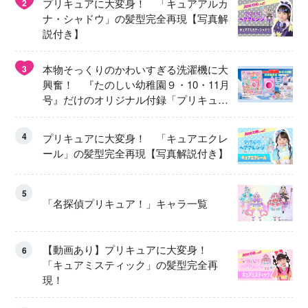
プリキュアに大変身！ 「キュアアルカ
2
ナ・シャドウ」の髪型完全再現【写真解
説付き】
本物そっくりのかわいすぎる洗濯機に大
3
興奮！ 『たのしい幼稚園９・10・11月
号』だけのオリジナル付録「プリキュ
ア くるくるせんたくき」
4
プリキュアに大変身！ 「キュアエクレ
ール」の髪型完全再現【写真解説付き】
5
「名探偵プリキュア！」キャラ一覧
【動画あり】プリキュアに大変身！
6
「キュアミスティック」の髪型完全再
現！