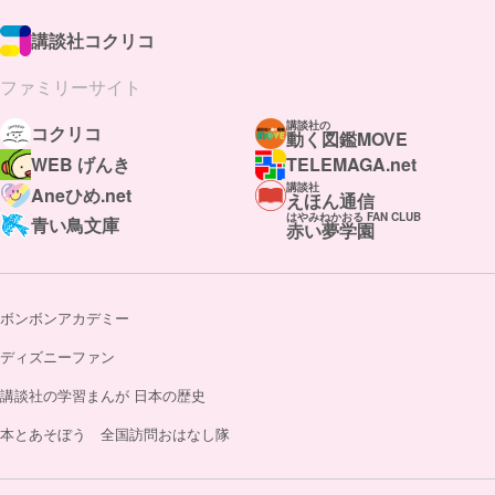
講談社コクリコ
ファミリーサイト
講談社の
コクリコ
動く図鑑MOVE
WEB げんき
TELEMAGA.net
講談社
Aneひめ.net
えほん通信
はやみねかおる FAN CLUB
青い鳥文庫
赤い夢学園
ボンボンアカデミー
ディズニーファン
講談社の学習まんが 日本の歴史
本とあそぼう 全国訪問おはなし隊