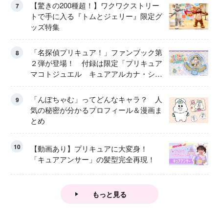
【驚きの200種超！】ワクワクストリー
7
トで手に入る『トムとジェリー』限定グ
ッズ特集
「名探偵プリキュア！」ファンブック第
8
２弾が登場！ 付録は限定「プリキュア
マコトジュエル キュアアルカナ・シャ
ドウ アイスver.」 キュアエクレールを
大特集！
「んぽちゃむ」ってどんなキャラ？ 人
9
気の秘密が分かるプロフィール＆漫画ま
とめ
10
【動画あり】プリキュアに大変身！
「キュアアンサー」の髪型完全再現！
もっと見る