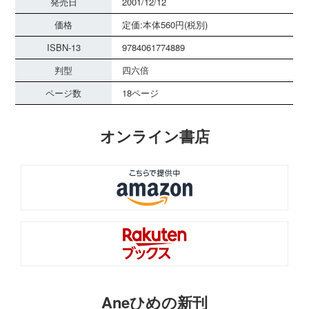
発売日
2001/12/12
価格
定価:本体560円(税別)
ISBN-13
9784061774889
判型
四六倍
ページ数
18ページ
オンライン書店
Aneひめの新刊