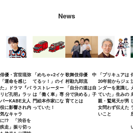
News
俳優・宮世琉弥
「めちゃ×2イケ
歌舞伎俳優 中
「プリキュアは
「運命を感じ
てるッ！」のイ
村勘九郎流
20年前からジェ
た」ドラマ『パ
ラストレーター
「自分の道は自
ンダーを意識し
リピ孔明』ラッ
は「働く車」専
分で決める」子
ていた」生みの
パーKABE太人
門絵本作家にな
育てとは
親・鷲尾天が男
役に影響され内
っていた！
女問わず伝えた
気なキャラ
いこと
に!? 「渋谷を
疾走」振り切っ