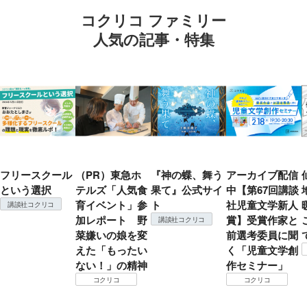
コクリコ ファミリー
人気の記事・特集
フリースクール
（PR）東急ホ
『神の蝶、舞う
アーカイブ配信
という選択
テルズ「人気食
果て』公式サイ
中【第67回講談
育イベント」参
ト
社児童文学新人
講談社コクリコ
加レポート 野
賞】受賞作家と
講談社コクリコ
菜嫌いの娘を変
前選考委員に聞
えた「もったい
く「児童文学創
ない！」の精神
作セミナー」
コクリコ
コクリコ