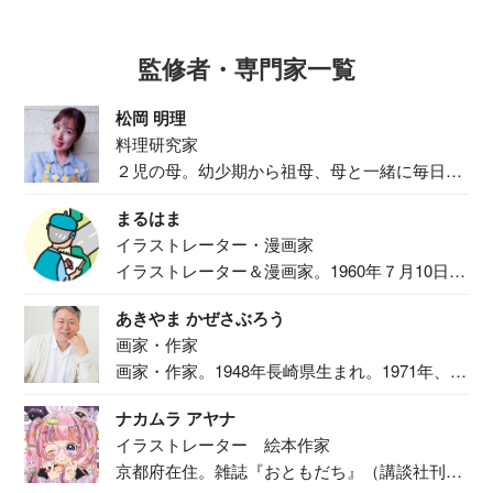
監修者・専門家一覧
松岡 明理
料理研究家
２児の母。幼少期から祖母、母と一緒に毎日の
食事作り...
まるはま
イラストレーター・漫画家
イラストレーター＆漫画家。1960年７月10日生
ま...
あきやま かぜさぶろう
画家・作家
画家・作家。1948年長崎県生まれ。1971年、
二...
ナカムラ アヤナ
イラストレーター 絵本作家
京都府在住。雑誌『おともだち』（講談社刊）