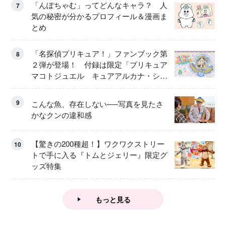
「んぽちゃむ」ってどんなキャラ？ 人
7
気の秘密が分かるプロフィール＆漫画ま
とめ
「名探偵プリキュア！」ファンブック第
8
２弾が登場！ 付録は限定「プリキュア
マコトジュエル キュアアルカナ・シャ
ドウ アイスver.」 キュアエクレールを
大特集！
9
こんな魚、存在しない──写真を見たさ
かなクンの違和感
【驚きの200種超！】ワクワクストリー
10
トで手に入る『トムとジェリー』限定グ
ッズ特集
もっと見る