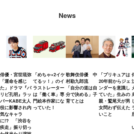
News
俳優・宮世琉弥
「めちゃ×2イケ
歌舞伎俳優 中
「プリキュアは
「運命を感じ
てるッ！」のイ
村勘九郎流
20年前からジェ
た」ドラマ『パ
ラストレーター
「自分の道は自
ンダーを意識し
リピ孔明』ラッ
は「働く車」専
分で決める」子
ていた」生みの
パーKABE太人
門絵本作家にな
育てとは
親・鷲尾天が男
役に影響され内
っていた！
女問わず伝えた
気なキャラ
いこと
に!? 「渋谷を
疾走」振り切っ
た体当たり演技