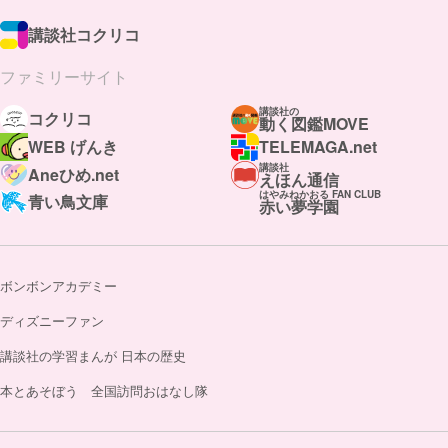
講談社コクリコ
ファミリーサイト
講談社の
コクリコ
動く図鑑MOVE
WEB げんき
TELEMAGA.net
講談社
Aneひめ.net
えほん通信
はやみねかおる FAN CLUB
青い鳥文庫
赤い夢学園
ボンボンアカデミー
ディズニーファン
講談社の学習まんが 日本の歴史
本とあそぼう 全国訪問おはなし隊