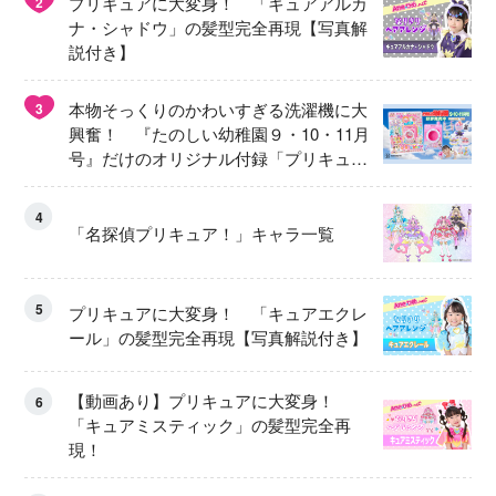
プリキュアに大変身！ 「キュアアルカ
2
ナ・シャドウ」の髪型完全再現【写真解
説付き】
本物そっくりのかわいすぎる洗濯機に大
3
興奮！ 『たのしい幼稚園９・10・11月
号』だけのオリジナル付録「プリキュ
ア くるくるせんたくき」
4
「名探偵プリキュア！」キャラ一覧
5
プリキュアに大変身！ 「キュアエクレ
ール」の髪型完全再現【写真解説付き】
【動画あり】プリキュアに大変身！
6
「キュアミスティック」の髪型完全再
現！