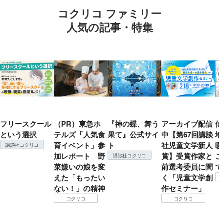
コクリコ ファミリー
人気の記事・特集
フリースクール
（PR）東急ホ
『神の蝶、舞う
アーカイブ配信
という選択
テルズ「人気食
果て』公式サイ
中【第67回講談
育イベント」参
ト
社児童文学新人
講談社コクリコ
加レポート 野
賞】受賞作家と
講談社コクリコ
菜嫌いの娘を変
前選考委員に聞
えた「もったい
く「児童文学創
ない！」の精神
作セミナー」
コクリコ
コクリコ