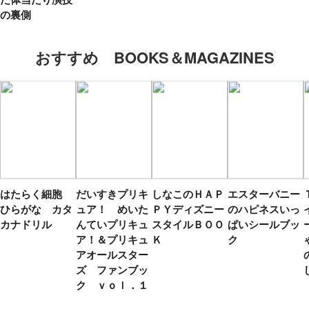
の裏側
おすすめ BOOKS＆MAGAZINES
はたらく細胞
だいすきプリキ
しなこのＨＡＰ
エスターバニー
ひらがな カタ
ュア！ めいた
ＰＹディズニー
のハピネスいっ
カナドリル
んていプリキュ
スタイルＢＯＯ
ぱいシールブッ
ア！＆プリキュ
Ｋ
ク
アオールスター
ズ ファンブッ
ク ｖｏｌ．１