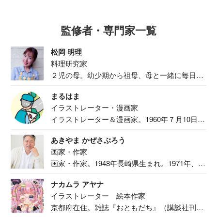
監修者・専門家一覧
松岡 明理
料理研究家
２児の母。幼少期から祖母、母と一緒に毎日の
食事作り...
まるはま
イラストレーター・漫画家
イラストレーター＆漫画家。1960年７月10日生
ま...
あきやま かぜさぶろう
画家・作家
画家・作家。1948年長崎県生まれ。1971年、
二...
ナカムラ アヤナ
イラストレーター 絵本作家
京都府在住。雑誌『おともだち』（講談社刊）