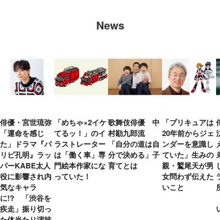
News
俳優・宮世琉弥
「めちゃ×2イケ
歌舞伎俳優 中
「プリキュアは
「運命を感じ
てるッ！」のイ
村勘九郎流
20年前からジェ
た」ドラマ『パ
ラストレーター
「自分の道は自
ンダーを意識し
リピ孔明』ラッ
は「働く車」専
分で決める」子
ていた」生みの
パーKABE太人
門絵本作家にな
育てとは
親・鷲尾天が男
役に影響され内
っていた！
女問わず伝えた
気なキャラ
いこと
に!? 「渋谷を
疾走」振り切っ
た体当たり演技