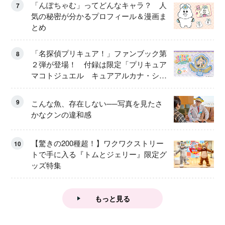
「んぽちゃむ」ってどんなキャラ？ 人
7
気の秘密が分かるプロフィール＆漫画ま
とめ
「名探偵プリキュア！」ファンブック第
8
２弾が登場！ 付録は限定「プリキュア
マコトジュエル キュアアルカナ・シャ
ドウ アイスver.」 キュアエクレールを
大特集！
9
こんな魚、存在しない──写真を見たさ
かなクンの違和感
【驚きの200種超！】ワクワクストリー
10
トで手に入る『トムとジェリー』限定グ
ッズ特集
もっと見る