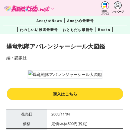
マイページ
講談社
コクリコ
AneひめNews
Aneひめ最新号
たのしい幼稚園最新号
おともだち最新号
Books
爆竜戦隊アバレンジャーシール大図鑑
編：講談社
購入はこちら
発売日
2003/11/04
価格
定価:本体590円(税別)