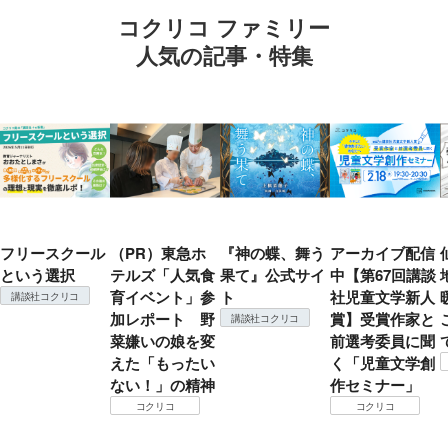
コクリコ ファミリー
人気の記事・特集
フリースクール
（PR）東急ホ
『神の蝶、舞う
アーカイブ配信
という選択
テルズ「人気食
果て』公式サイ
中【第67回講談
育イベント」参
ト
社児童文学新人
講談社コクリコ
加レポート 野
賞】受賞作家と
講談社コクリコ
菜嫌いの娘を変
前選考委員に聞
えた「もったい
く「児童文学創
ない！」の精神
作セミナー」
コクリコ
コクリコ