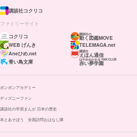
講談社コクリコ
ファミリーサイト
講談社の
コクリコ
動く図鑑MOVE
WEB げんき
TELEMAGA.net
講談社
Aneひめ.net
えほん通信
はやみねかおる FAN CLUB
青い鳥文庫
赤い夢学園
ボンボンアカデミー
ディズニーファン
講談社の学習まんが 日本の歴史
本とあそぼう 全国訪問おはなし隊