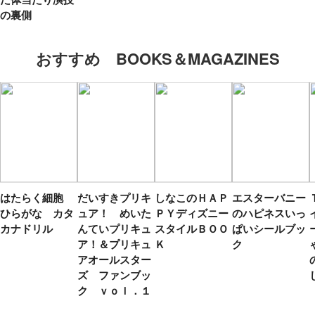
の裏側
おすすめ BOOKS＆MAGAZINES
はたらく細胞
だいすきプリキ
しなこのＨＡＰ
エスターバニー
ひらがな カタ
ュア！ めいた
ＰＹディズニー
のハピネスいっ
カナドリル
んていプリキュ
スタイルＢＯＯ
ぱいシールブッ
ア！＆プリキュ
Ｋ
ク
アオールスター
ズ ファンブッ
ク ｖｏｌ．１