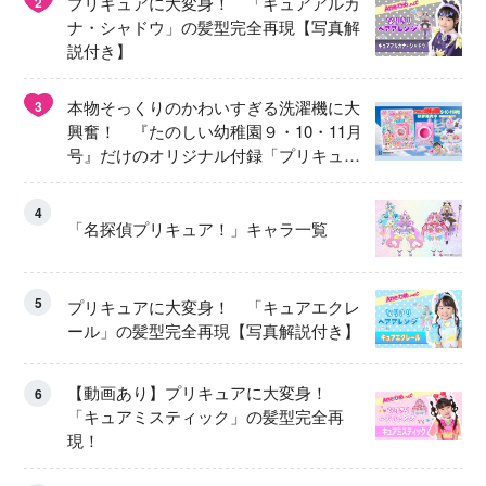
プリキュアに大変身！ 「キュアアルカ
2
ナ・シャドウ」の髪型完全再現【写真解
説付き】
本物そっくりのかわいすぎる洗濯機に大
3
興奮！ 『たのしい幼稚園９・10・11月
号』だけのオリジナル付録「プリキュ
ア くるくるせんたくき」
4
「名探偵プリキュア！」キャラ一覧
5
プリキュアに大変身！ 「キュアエクレ
ール」の髪型完全再現【写真解説付き】
【動画あり】プリキュアに大変身！
6
「キュアミスティック」の髪型完全再
現！