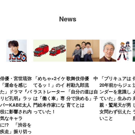
News
俳優・宮世琉弥
「めちゃ×2イケ
歌舞伎俳優 中
「プリキュアは
「運命を感じ
てるッ！」のイ
村勘九郎流
20年前からジェ
た」ドラマ『パ
ラストレーター
「自分の道は自
ンダーを意識し
リピ孔明』ラッ
は「働く車」専
分で決める」子
ていた」生みの
パーKABE太人
門絵本作家にな
育てとは
親・鷲尾天が男
役に影響され内
っていた！
女問わず伝えた
気なキャラ
いこと
に!? 「渋谷を
疾走」振り切っ