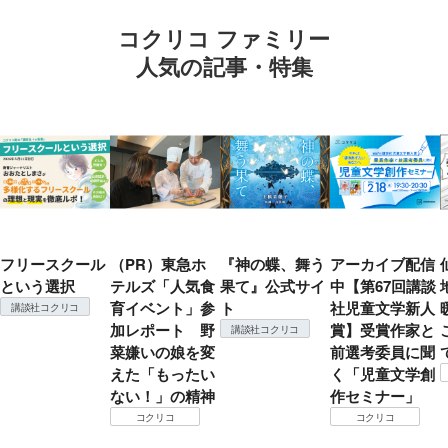
コクリコ ファミリー
人気の記事・特集
フリースクール
（PR）東急ホ
『神の蝶、舞う
アーカイブ配信
という選択
テルズ「人気食
果て』公式サイ
中【第67回講談
育イベント」参
ト
社児童文学新人
講談社コクリコ
加レポート 野
賞】受賞作家と
講談社コクリコ
菜嫌いの娘を変
前選考委員に聞
えた「もったい
く「児童文学創
ない！」の精神
作セミナー」
コクリコ
コクリコ