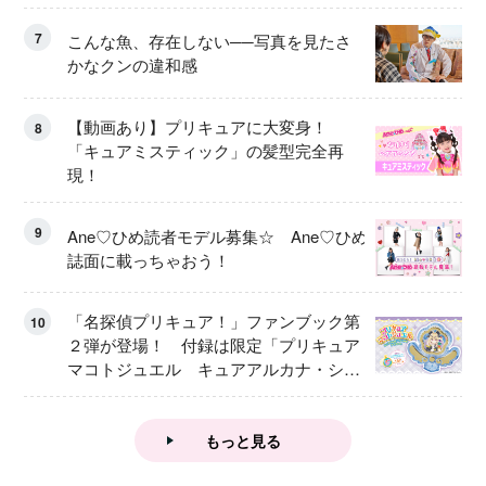
7
こんな魚、存在しない──写真を見たさ
かなクンの違和感
【動画あり】プリキュアに大変身！
8
「キュアミスティック」の髪型完全再
現！
9
Ane♡ひめ読者モデル募集☆ Ane♡ひめ
誌面に載っちゃおう！
「名探偵プリキュア！」ファンブック第
10
２弾が登場！ 付録は限定「プリキュア
マコトジュエル キュアアルカナ・シャ
ドウ アイスver.」 キュアエクレールを
大特集！
もっと見る