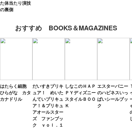
た体当たり演技
の裏側
おすすめ BOOKS＆MAGAZINES
はたらく細胞
だいすきプリキ
しなこのＨＡＰ
エスターバニー
ひらがな カタ
ュア！ めいた
ＰＹディズニー
のハピネスいっ
カナドリル
んていプリキュ
スタイルＢＯＯ
ぱいシールブッ
ア！＆プリキュ
Ｋ
ク
アオールスター
ズ ファンブッ
ク ｖｏｌ．１