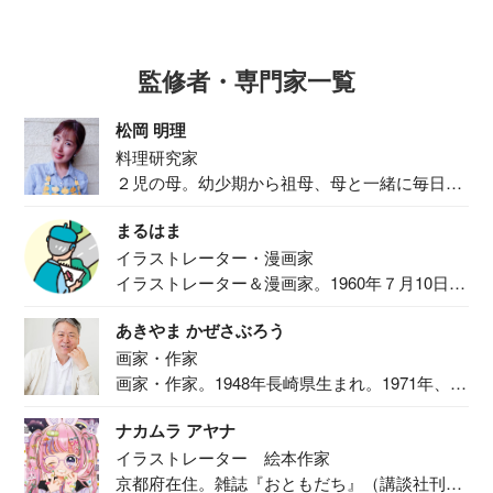
監修者・専門家一覧
松岡 明理
料理研究家
２児の母。幼少期から祖母、母と一緒に毎日の
食事作り...
まるはま
イラストレーター・漫画家
イラストレーター＆漫画家。1960年７月10日生
ま...
あきやま かぜさぶろう
画家・作家
画家・作家。1948年長崎県生まれ。1971年、
二...
ナカムラ アヤナ
イラストレーター 絵本作家
京都府在住。雑誌『おともだち』（講談社刊）