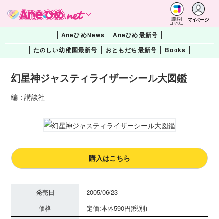
マイページ
講談社
コクリコ
AneひめNews
Aneひめ最新号
たのしい幼稚園最新号
おともだち最新号
Books
幻星神ジャスティライザーシール大図鑑
編：講談社
購入はこちら
発売日
2005/06/23
価格
定価:本体590円(税別)