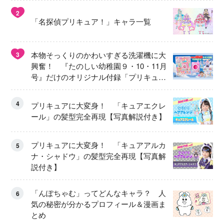
2
「名探偵プリキュア！」キャラ一覧
本物そっくりのかわいすぎる洗濯機に大
3
興奮！ 『たのしい幼稚園９・10・11月
号』だけのオリジナル付録「プリキュ
ア くるくるせんたくき」
4
プリキュアに大変身！ 「キュアエクレ
ール」の髪型完全再現【写真解説付き】
プリキュアに大変身！ 「キュアアルカ
5
ナ・シャドウ」の髪型完全再現【写真解
説付き】
「んぽちゃむ」ってどんなキャラ？ 人
6
気の秘密が分かるプロフィール＆漫画ま
とめ