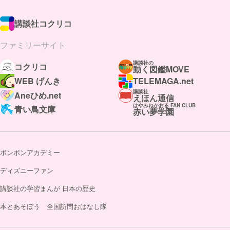
講談社コクリコ
ファミリーサイト
講談社の
コクリコ
動く図鑑MOVE
WEB げんき
TELEMAGA.net
講談社
Aneひめ.net
えほん通信
はやみねかおる FAN CLUB
青い鳥文庫
赤い夢学園
ボンボンアカデミー
ディズニーファン
講談社の学習まんが 日本の歴史
本とあそぼう 全国訪問おはなし隊