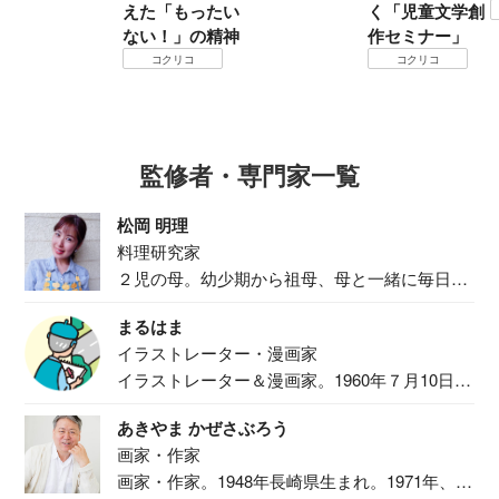
えた「もったい
く「児童文学創
ない！」の精神
作セミナー」
コクリコ
コクリコ
監修者・専門家一覧
松岡 明理
料理研究家
２児の母。幼少期から祖母、母と一緒に毎日の
食事作り...
まるはま
イラストレーター・漫画家
イラストレーター＆漫画家。1960年７月10日生
ま...
あきやま かぜさぶろう
画家・作家
画家・作家。1948年長崎県生まれ。1971年、