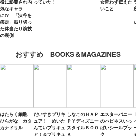
役に影響され内
っていた！
女問わず伝えた
気なキャラ
いこと
に!? 「渋谷を
疾走」振り切っ
た体当たり演技
の裏側
おすすめ BOOKS＆MAGAZINES
はたらく細胞
だいすきプリキ
しなこのＨＡＰ
エスターバニー
ひらがな カタ
ュア！ めいた
ＰＹディズニー
のハピネスいっ
カナドリル
んていプリキュ
スタイルＢＯＯ
ぱいシールブッ
ア！＆プリキュ
Ｋ
ク