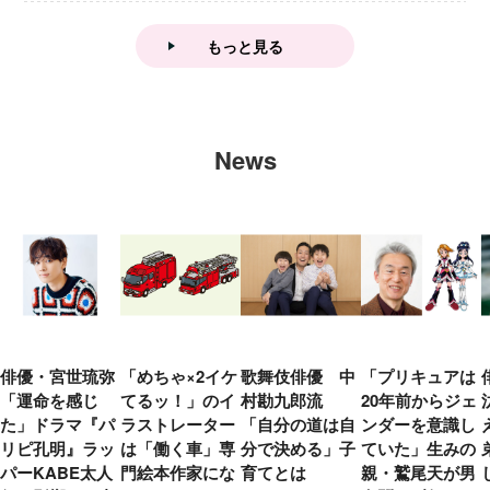
大特集！
もっと見る
News
俳優・宮世琉弥
「めちゃ×2イケ
歌舞伎俳優 中
「プリキュアは
「運命を感じ
てるッ！」のイ
村勘九郎流
20年前からジェ
た」ドラマ『パ
ラストレーター
「自分の道は自
ンダーを意識し
リピ孔明』ラッ
は「働く車」専
分で決める」子
ていた」生みの
パーKABE太人
門絵本作家にな
育てとは
親・鷲尾天が男