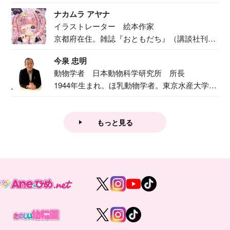
二...
ナカムラ アヤナ
イラストレーター 絵本作家
京都府在住。雑誌『おともだち』（講談社刊）
で『おし...
今泉 忠明
動物学者 日本動物科学研究所 所長
1944年生まれ。ほ乳動物学者。東京水産大学卒
業後...
もっと見る