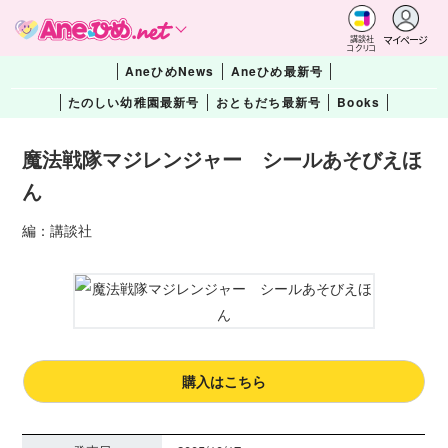
マイページ
講談社
コクリコ
AneひめNews
Aneひめ最新号
たのしい幼稚園最新号
おともだち最新号
Books
魔法戦隊マジレンジャー シールあそびえほ
ん
編：講談社
購入はこちら