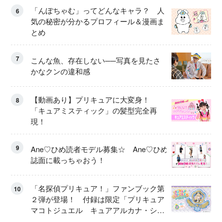
「んぽちゃむ」ってどんなキャラ？ 人
6
気の秘密が分かるプロフィール＆漫画ま
とめ
7
こんな魚、存在しない──写真を見たさ
かなクンの違和感
【動画あり】プリキュアに大変身！
8
「キュアミスティック」の髪型完全再
現！
9
Ane♡ひめ読者モデル募集☆ Ane♡ひめ
誌面に載っちゃおう！
「名探偵プリキュア！」ファンブック第
10
２弾が登場！ 付録は限定「プリキュア
マコトジュエル キュアアルカナ・シャ
ドウ アイスver.」 キュアエクレールを