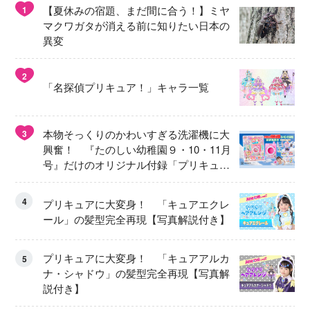
【夏休みの宿題、まだ間に合う！】ミヤ
1
マクワガタが消える前に知りたい日本の
異変
2
「名探偵プリキュア！」キャラ一覧
本物そっくりのかわいすぎる洗濯機に大
3
興奮！ 『たのしい幼稚園９・10・11月
号』だけのオリジナル付録「プリキュ
ア くるくるせんたくき」
4
プリキュアに大変身！ 「キュアエクレ
ール」の髪型完全再現【写真解説付き】
プリキュアに大変身！ 「キュアアルカ
5
ナ・シャドウ」の髪型完全再現【写真解
説付き】