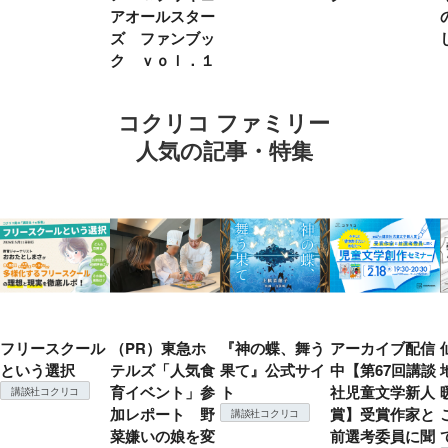
アオールスター
ズ ファンブッ
ク ｖｏｌ．１
コクリコ ファミリー
人気の記事・特集
フリースクール
（PR）東急ホ
『神の蝶、舞う
アーカイブ配信
という選択
テルズ「人気食
果て』公式サイ
中【第67回講談
育イベント」参
ト
社児童文学新人
講談社コクリコ
加レポート 野
賞】受賞作家と
講談社コクリコ
菜嫌いの娘を変
前選考委員に聞