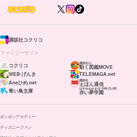
講談社コクリコ
ファミリーサイト
講談社の
コクリコ
動く図鑑MOVE
WEB げんき
TELEMAGA.net
講談社
Aneひめ.net
えほん通信
はやみねかおる FAN CLUB
青い鳥文庫
赤い夢学園
ボンボンアカデミー
ディズニーファン