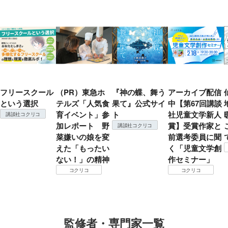
フリースクール
（PR）東急ホ
『神の蝶、舞う
アーカイブ配信
という選択
テルズ「人気食
果て』公式サイ
中【第67回講談
育イベント」参
ト
社児童文学新人
講談社コクリコ
加レポート 野
賞】受賞作家と
講談社コクリコ
菜嫌いの娘を変
前選考委員に聞
えた「もったい
く「児童文学創
ない！」の精神
作セミナー」
コクリコ
コクリコ
監修者・専門家一覧