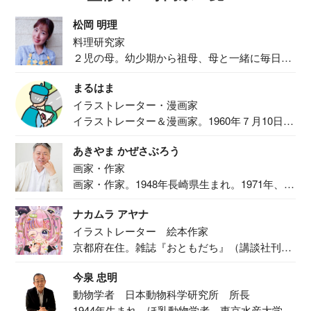
松岡 明理
料理研究家
２児の母。幼少期から祖母、母と一緒に毎日の
食事作り...
まるはま
イラストレーター・漫画家
イラストレーター＆漫画家。1960年７月10日生
ま...
あきやま かぜさぶろう
画家・作家
画家・作家。1948年長崎県生まれ。1971年、
二...
ナカムラ アヤナ
イラストレーター 絵本作家
京都府在住。雑誌『おともだち』（講談社刊）
で『おし...
今泉 忠明
動物学者 日本動物科学研究所 所長
1944年生まれ。ほ乳動物学者。東京水産大学卒