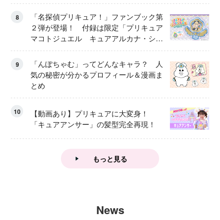
「名探偵プリキュア！」ファンブック第
8
２弾が登場！ 付録は限定「プリキュア
マコトジュエル キュアアルカナ・シャ
ドウ アイスver.」 キュアエクレールを
大特集！
「んぽちゃむ」ってどんなキャラ？ 人
9
気の秘密が分かるプロフィール＆漫画ま
とめ
10
【動画あり】プリキュアに大変身！
「キュアアンサー」の髪型完全再現！
もっと見る
News