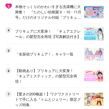
本物そっくりのかわいすぎる洗濯機に大
3
興奮！ 『たのしい幼稚園９・10・11月
号』だけのオリジナル付録「プリキュ
ア くるくるせんたくき」
4
プリキュアに大変身！ 「キュアエクレ
ール」の髪型完全再現【写真解説付き】
5
「名探偵プリキュア！」キャラ一覧
【動画あり】プリキュアに大変身！
6
「キュアミスティック」の髪型完全再
現！
【驚きの200種超！】ワクワクストリー
7
トで手に入る『トムとジェリー』限定グ
ッズ特集