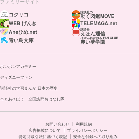
ファミリーサイト
講談社の
コクリコ
動く図鑑MOVE
WEB げんき
TELEMAGA.net
講談社
Aneひめ.net
えほん通信
はやみねかおる FAN CLUB
青い鳥文庫
赤い夢学園
ボンボンアカデミー
ディズニーファン
講談社の学習まんが 日本の歴史
本とあそぼう 全国訪問おはなし隊
お問い合わせ
利用規約
広告掲載について
プライバシーポリシー
特定商取引法に基づく表記
安全な付録への取り組み