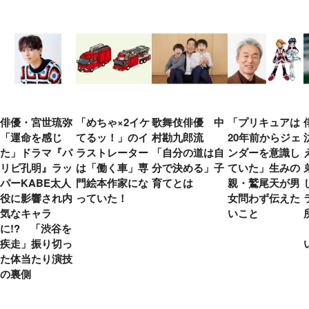
俳優・宮世琉弥
「めちゃ×2イケ
歌舞伎俳優 中
「プリキュアは
「運命を感じ
てるッ！」のイ
村勘九郎流
20年前からジェ
た」ドラマ『パ
ラストレーター
「自分の道は自
ンダーを意識し
リピ孔明』ラッ
は「働く車」専
分で決める」子
ていた」生みの
パーKABE太人
門絵本作家にな
育てとは
親・鷲尾天が男
役に影響され内
っていた！
女問わず伝えた
気なキャラ
いこと
に!? 「渋谷を
疾走」振り切っ
た体当たり演技
の裏側