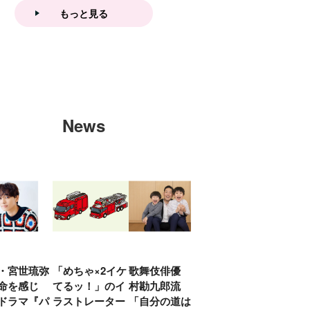
もっと見る
News
・宮世琉弥
「めちゃ×2イケ
歌舞伎俳優 中
「プリキュアは
俳優
命を感じ
てるッ！」のイ
村勘九郎流
20年前からジェ
汰「
ドラマ『パ
ラストレーター
「自分の道は自
ンダーを意識し
える