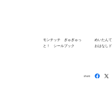
モンチッチ ぎゅぎゅっ
めいたん
と！ シールブック
おはなしド
share