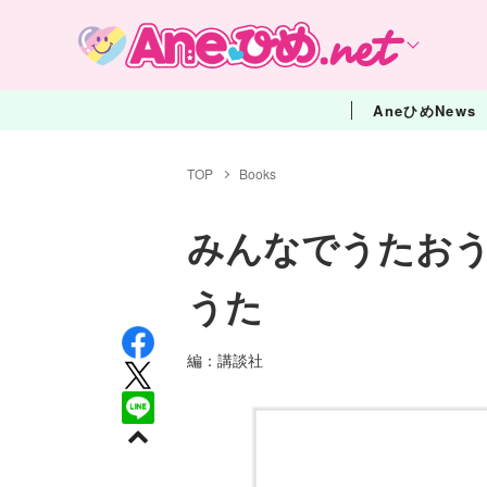
AneひめNews
TOP
Books
みんなでうたお
うた
編：講談社