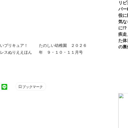
リピ
パー
役に
気な
に!
疾走
た体
ていプリキュア！
たのしい幼稚園 ２０２６
の裏
レスぬりええほん
年 ９・１０・１１月号
ブックマーク