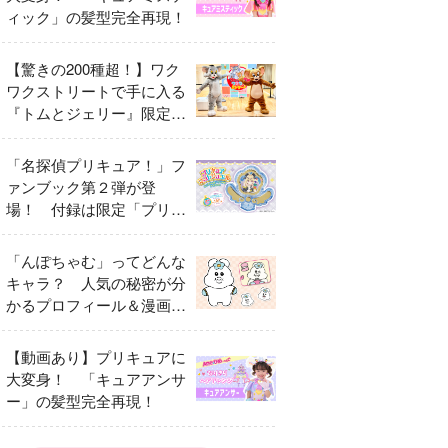
ィック」の髪型完全再現！
【驚きの200種超！】ワク
ワクストリートで手に入る
『トムとジェリー』限定グ
ッズ特集
「名探偵プリキュア！」フ
ァンブック第２弾が登
場！ 付録は限定「プリキ
ュアマコトジュエル キュ
アアルカナ・シャドウ ア
「んぽちゃむ」ってどんな
イスver.」 キュアエクレ
キャラ？ 人気の秘密が分
ールを大特集！
かるプロフィール＆漫画ま
とめ
【動画あり】プリキュアに
大変身！ 「キュアアンサ
ー」の髪型完全再現！