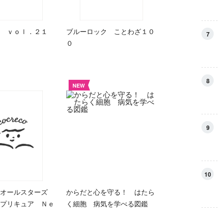
 ｖｏｌ．２１
ブルーロック ことわざ１０
7
０
8
NEW
9
10
アオールスターズ
からだと心を守る！ はたら
プリキュア Ｎｅ
く細胞 病気を学べる図鑑