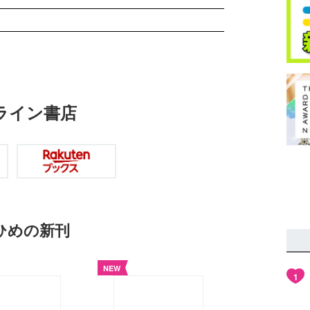
ライン書店
eひめの新刊
NEW
1