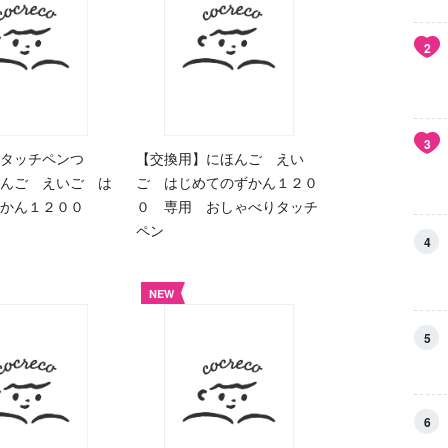
2
3
タッチペンつ
【交換用】にほんご えい
んご えいご は
ご はじめてのずかん１２０
ずかん１２００
０ 専用 おしゃべりタッチ
ペン
4
NEW
5
6