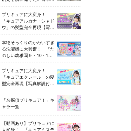
異変
プリキュアに大変身！
「キュアアルカナ・シャド
ウ」の髪型完全再現【写真
解説付き】
本物そっくりのかわいすぎ
る洗濯機に大興奮！ 『た
のしい幼稚園９・10・11
月号』だけのオリジナル付
録「プリキュア くるくる
プリキュアに大変身！
せんたくき」
「キュアエクレール」の髪
型完全再現【写真解説付
き】
「名探偵プリキュア！」キ
ャラ一覧
【動画あり】プリキュアに
大変身！ 「キュアミステ