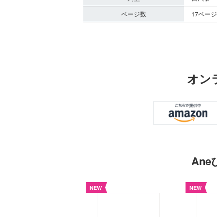
ページ数
17ページ
オン
An
NEW
NEW