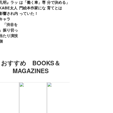
孔明』ラッ
は「働く車」専
分で決める」子
ていた」生みの
弟み
KABE太人
門絵本作家にな
育てとは
親・鷲尾天が男
したひ
影響され内
っていた！
女問わず伝えた
ラマ
キャラ
いこと
所』
? 「渋谷を
「お
」振り切っ
い」
当たり演技
側
おすすめ BOOKS＆
MAGAZINES