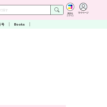
マイページ
講談社
コクリコ
新号
Books