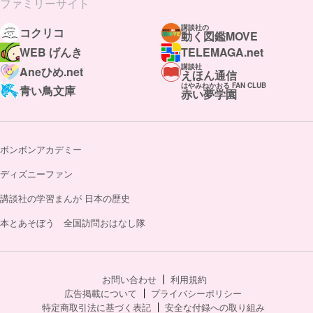
ファミリーサイト
講談社の
コクリコ
動く図鑑MOVE
WEB げんき
TELEMAGA.net
講談社
Aneひめ.net
えほん通信
はやみねかおる FAN CLUB
青い鳥文庫
赤い夢学園
ボンボンアカデミー
ディズニーファン
講談社の学習まんが 日本の歴史
本とあそぼう 全国訪問おはなし隊
お問い合わせ
利用規約
広告掲載について
プライバシーポリシー
特定商取引法に基づく表記
安全な付録への取り組み