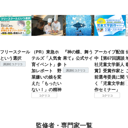
フリースクール
（PR）東急ホ
『神の蝶、舞う
アーカイブ配信
という選択
テルズ「人気食
果て』公式サイ
中【第67回講談
育イベント」参
ト
社児童文学新人
講談社コクリコ
加レポート 野
賞】受賞作家と
講談社コクリコ
菜嫌いの娘を変
前選考委員に聞
えた「もったい
く「児童文学創
ない！」の精神
作セミナー」
コクリコ
コクリコ
監修者・専門家一覧