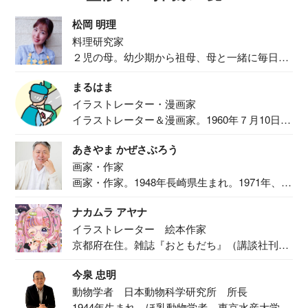
松岡 明理
料理研究家
２児の母。幼少期から祖母、母と一緒に毎日の
食事作り...
まるはま
イラストレーター・漫画家
イラストレーター＆漫画家。1960年７月10日生
ま...
あきやま かぜさぶろう
画家・作家
画家・作家。1948年長崎県生まれ。1971年、
二...
ナカムラ アヤナ
イラストレーター 絵本作家
京都府在住。雑誌『おともだち』（講談社刊）
で『おし...
今泉 忠明
動物学者 日本動物科学研究所 所長
1944年生まれ。ほ乳動物学者。東京水産大学卒