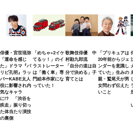
俳優・宮世琉弥
「めちゃ×2イケ
歌舞伎俳優 中
「プリキュアは
「運命を感じ
てるッ！」のイ
村勘九郎流
20年前からジェ
た」ドラマ『パ
ラストレーター
「自分の道は自
ンダーを意識し
リピ孔明』ラッ
は「働く車」専
分で決める」子
ていた」生みの
パーKABE太人
門絵本作家にな
育てとは
親・鷲尾天が男
役に影響され内
っていた！
女問わず伝えた
気なキャラ
いこと
に!? 「渋谷を
疾走」振り切っ
た体当たり演技
の裏側