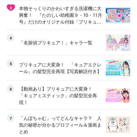
本物そっくりのかわいすぎる洗濯機に大
3
興奮！ 『たのしい幼稚園９・10・11月
号』だけのオリジナル付録「プリキュ
ア くるくるせんたくき」
4
「名探偵プリキュア！」キャラ一覧
5
プリキュアに大変身！ 「キュアエクレ
ール」の髪型完全再現【写真解説付き】
【動画あり】プリキュアに大変身！
6
「キュアミスティック」の髪型完全再
現！
「んぽちゃむ」ってどんなキャラ？ 人
7
気の秘密が分かるプロフィール＆漫画ま
とめ